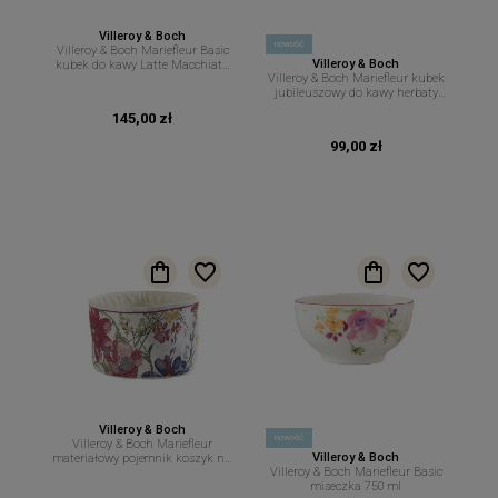
Villeroy & Boch
nowość
Villeroy & Boch Mariefleur Basic
Villeroy & Boch
kubek do kawy Latte Macchiato
Villeroy & Boch Mariefleur kubek
450 ml
jubileuszowy do kawy herbaty
290 ml
145,00 zł
99,00 zł
Villeroy & Boch
nowość
Villeroy & Boch Mariefleur
Villeroy & Boch
materiałowy pojemnik koszyk na
Villeroy & Boch Mariefleur Basic
pieczywo 23 cm 15 cm
miseczka 750 ml