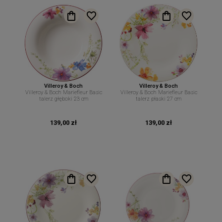
Villeroy & Boch
Villeroy & Boch
Villeroy & Boch Mariefleur Basic
Villeroy & Boch Mariefleur Basic
talerz głęboki 23 cm
talerz płaski 27 cm
139,00 zł
139,00 zł