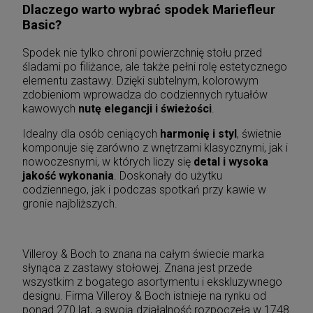
Dlaczego warto wybrać spodek Mariefleur
Basic?
Spodek nie tylko chroni powierzchnię stołu przed
śladami po filiżance, ale także pełni rolę estetycznego
elementu zastawy. Dzięki subtelnym, kolorowym
zdobieniom wprowadza do codziennych rytuałów
kawowych
nutę elegancji i świeżości
.
Idealny dla osób ceniących
harmonię i styl
, świetnie
komponuje się zarówno z wnętrzami klasycznymi, jak i
nowoczesnymi, w których liczy się
detal i wysoka
jakość wykonania
. Doskonały do użytku
codziennego, jak i podczas spotkań przy kawie w
gronie najbliższych.
Villeroy & Boch to znana na całym świecie marka
słynąca z zastawy stołowej. Znana jest przede
wszystkim z bogatego asortymentu i ekskluzywnego
designu. Firma Villeroy & Boch istnieje na rynku od
ponad 270 lat, a swoją działalność rozpoczęła w 1748