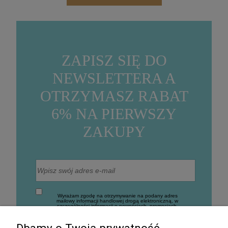
ZAPISZ SIĘ DO
NEWSLETTERA A
OTRZYMASZ RABAT
6% NA PIERWSZY
ZAKUPY
Wyrażam zgodę na otrzymywanie na podany adres
mailowy informacji handlowej drogą elektroniczną, w
szczególności informacji o nowościach, promocjach,
rabatach, wyprzedażach oraz innych działaniach
związanych z promocją firmy (Newsletter).