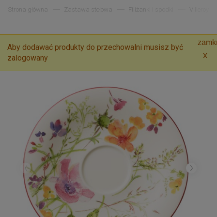
Strona główna
Zastawa stołowa
Filiżanki i spodki
Villeroy &
zamkn
Aby dodawać produkty do przechowalni musisz być
zalogowany