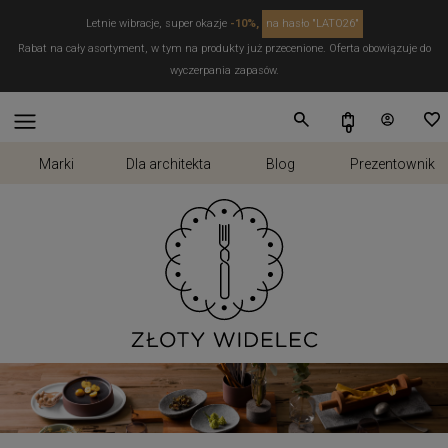
Letnie wibracje, super okazje
-10%,
na hasło "LATO26"
Rabat na cały asortyment, w tym na produkty już przecenione. Oferta obowiązuje do
wyczerpania zapasów.
Marki
Dla architekta
Blog
Prezentownik