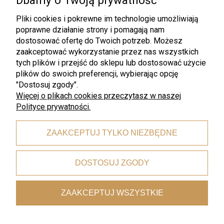
Dbamy o Twoją prywatność
Zapisz się
Pliki cookies i pokrewne im technologie umożliwiają
poprawne działanie strony i pomagają nam
dostosować ofertę do Twoich potrzeb. Możesz
zaakceptować wykorzystanie przez nas wszystkich
tych plików i przejść do sklepu lub dostosować użycie
plików do swoich preferencji, wybierając opcję
"Dostosuj zgody".
Więcej o plikach cookies przeczytasz w naszej
Darmowa wysyłka
Polityce prywatności.
dla zamówień od 199 zł
ZAAKCEPTUJ TYLKO NIEZBĘDNE
Bezpieczne płatności
DOSTOSUJ ZGODY
dzięki certyfikatowi i szyfrowaniu SSL
ZAAKCEPTUJ WSZYSTKIE
Wygodne dostawy
kurierzy, paczkomaty, punkty odbioru