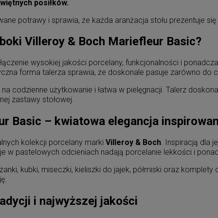
więtnych posiłków.
owane potrawy i sprawia, że każda aranżacja stołu prezentuje s
boki Villeroy & Boch Mariefleur Basic?
łączenie wysokiej jakości porcelany, funkcjonalności i ponadc
czna forma talerza sprawia, że doskonale pasuje zarówno do co
 na codzienne użytkowanie i łatwa w pielęgnacji. Talerz doskona
nej zastawy stołowej.
eur Basic – kwiatowa elegancja inspirowa
lnych kolekcji porcelany marki
Villeroy & Boch
. Inspiracją dla 
je w pastelowych odcieniach nadają porcelanie lekkości i pon
liżanki, kubki, miseczki, kieliszki do jajek, półmiski oraz kompl
ę.
adycji i najwyższej jakości