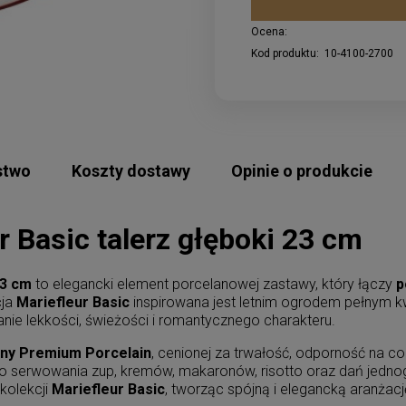
Ocena:
Kod produktu:
10-4100-2700
stwo
Koszty dostawy
Opinie o produkcie
r Basic talerz głęboki 23 cm
23 cm
to elegancki element porcelanowej zastawy, który łączy
p
cja
Mariefleur Basic
inspirowana jest letnim ogrodem pełnym k
nie lekkości, świeżości i romantycznego charakteru.
any Premium Porcelain
, cenionej za trwałość, odporność na c
do serwowania zup, kremów, makaronów, risotto oraz dań jedno
kolekcji
Mariefleur Basic
, tworząc spójną i elegancką aranżację