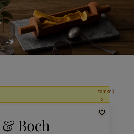
zamknij
y & Boch