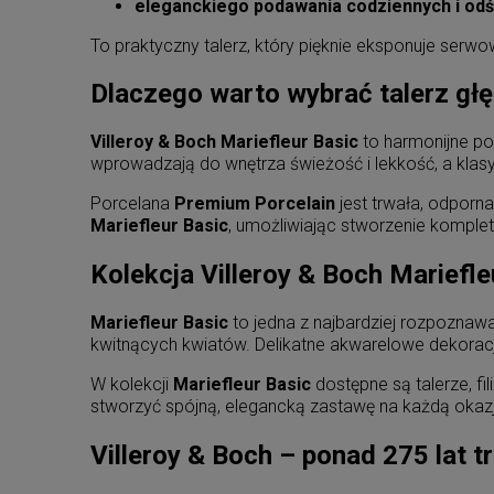
eleganckiego podawania codziennych i odś
To praktyczny talerz, który pięknie eksponuje serw
Dlaczego warto wybrać talerz głę
Villeroy & Boch Mariefleur Basic
to harmonijne po
wprowadzają do wnętrza świeżość i lekkość, a klasy
Porcelana
Premium Porcelain
jest trwała, odporna
Mariefleur Basic
, umożliwiając stworzenie komplet
Kolekcja Villeroy & Boch Mariefl
Mariefleur Basic
to jedna z najbardziej rozpoznawa
kwitnących kwiatów. Delikatne akwarelowe dekorac
W kolekcji
Mariefleur Basic
dostępne są talerze, fi
stworzyć spójną, elegancką zastawę na każdą okazj
Villeroy & Boch – ponad 275 lat tr