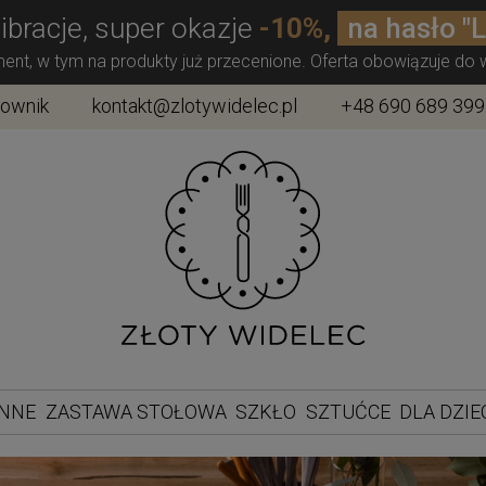
ibracje, super okazje
-10%,
na hasło "
ment, w tym na produkty już przecenione. Oferta obowiązuje do
townik
kontakt@zlotywidelec.pl
+48 690 689 399
ENNE
ZASTAWA STOŁOWA
SZKŁO
SZTUĆCE
DLA DZIE