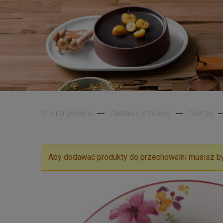
Strona główna
Zastawa stołowa
Talerze
Aby dodawać produkty do przechowalni musisz b