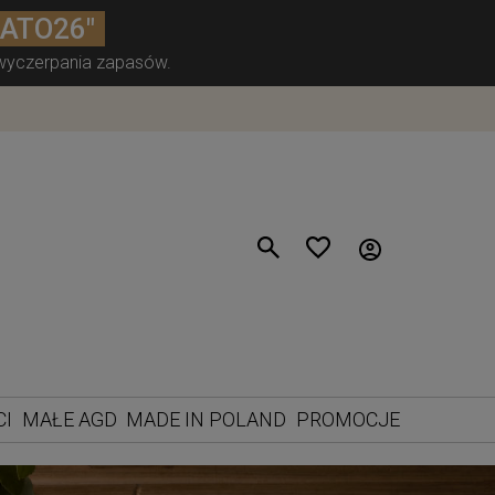
LATO26"
 wyczerpania zapasów.
CI
MAŁE AGD
MADE IN POLAND
PROMOCJE