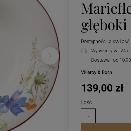
Mariefle
głęboki
Dostępność:
duża ilość
Wysyłamy w:
24 g
Dostawa:
od 10,90
Villeroy & Boch
Cena nie zawiera ewentualnych koszt
139,00 zł