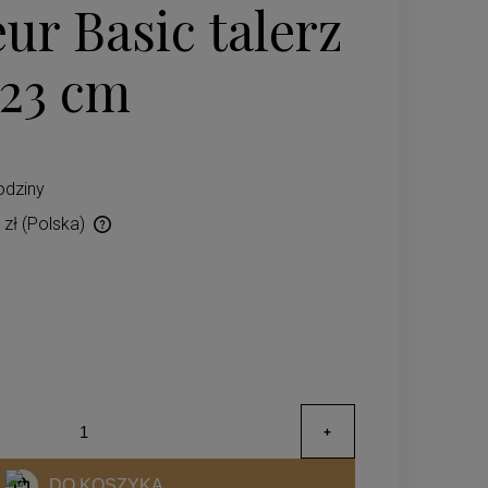
ur Basic talerz
 23 cm
odziny
 zł
(Polska)
ów płatności
DO KOSZYKA