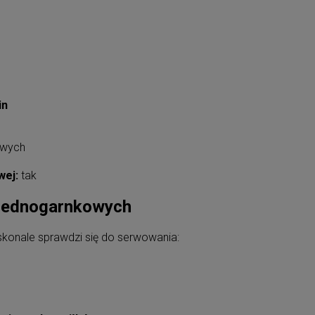
in
owych
wej:
tak
 jednogarnkowych
konale sprawdzi się do serwowania: