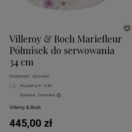
Villeroy & Boch Mariefleur
Półmisek do serwowania
34 cm
Dostępność:
duża ilość
Wysyłamy w:
5 dni
Dostawa:
Darmowa
Cena nie zawiera ewentualnych kosztów płatności
Villeroy & Boch
445,00 zł