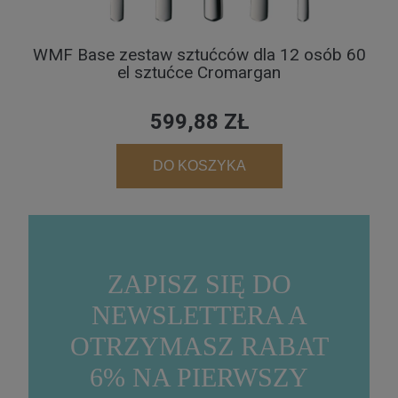
WMF Base zestaw sztućców dla 12 osób 60
el sztućce Cromargan
599,88 ZŁ
DO KOSZYKA
ZAPISZ SIĘ DO
NEWSLETTERA A
OTRZYMASZ RABAT
6% NA PIERWSZY