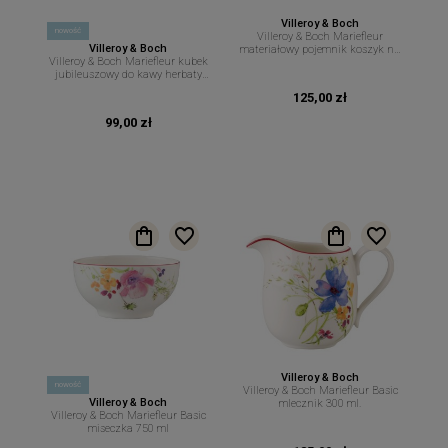
Villeroy & Boch
nowość
Villeroy & Boch Mariefleur
Villeroy & Boch
materiałowy pojemnik koszyk na
Villeroy & Boch Mariefleur kubek
pieczywo 23 cm 15 cm
jubileuszowy do kawy herbaty
290 ml
125,00 zł
99,00 zł
Villeroy & Boch
nowość
Villeroy & Boch Mariefleur Basic
Villeroy & Boch
mlecznik 300 ml.
Villeroy & Boch Mariefleur Basic
miseczka 750 ml