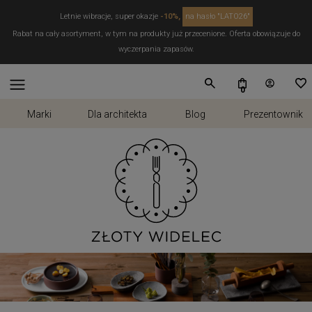
Letnie wibracje, super okazje
-10%,
na hasło "LATO26"
Rabat na cały asortyment, w tym na produkty już przecenione. Oferta obowiązuje do
wyczerpania zapasów.
Marki
Dla architekta
Blog
Prezentownik