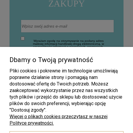
ZAKUPY
Wyrażam zgodę na otrzymywanie na podany adres
mailowy informacji handlowej drogą elektroniczną, w
szczególności informacji o nowościach, promocjach,
rabatach, wyprzedażach oraz innych działaniach
związanych z promocją firmy (Newsletter).
Dbamy o Twoją prywatność
Zapisz się
Pliki cookies i pokrewne im technologie umożliwiają
poprawne działanie strony i pomagają nam
dostosować ofertę do Twoich potrzeb. Możesz
zaakceptować wykorzystanie przez nas wszystkich
tych plików i przejść do sklepu lub dostosować użycie
plików do swoich preferencji, wybierając opcję
"Dostosuj zgody".
Więcej o plikach cookies przeczytasz w naszej
Darmowa wysyłka
Polityce prywatności.
dla zamówień od 199 zł