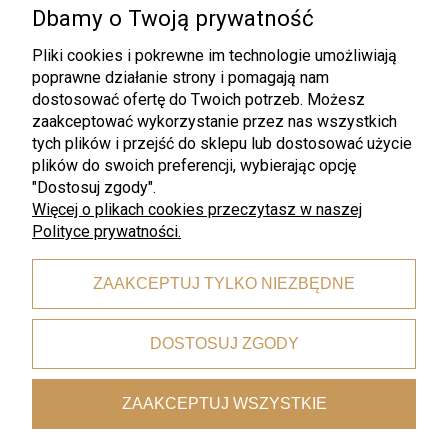
Dbamy o Twoją prywatność
Zapisz się
Pliki cookies i pokrewne im technologie umożliwiają
poprawne działanie strony i pomagają nam
dostosować ofertę do Twoich potrzeb. Możesz
zaakceptować wykorzystanie przez nas wszystkich
tych plików i przejść do sklepu lub dostosować użycie
plików do swoich preferencji, wybierając opcję
"Dostosuj zgody".
Więcej o plikach cookies przeczytasz w naszej
Darmowa wysyłka
Polityce prywatności.
dla zamówień od 199 zł
ZAAKCEPTUJ TYLKO NIEZBĘDNE
Bezpieczne płatności
DOSTOSUJ ZGODY
dzięki certyfikatowi i szyfrowaniu SSL
ZAAKCEPTUJ WSZYSTKIE
Wygodne dostawy