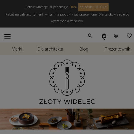
Letnie wibracje, super okazje
-10%,
na hasło "LATO26"
Rabat na cały asortyment, w tym na produkty już przecenione. Oferta obowiązuje do
wyczerpania zapasów.
Marki
Dla architekta
Blog
Prezentownik