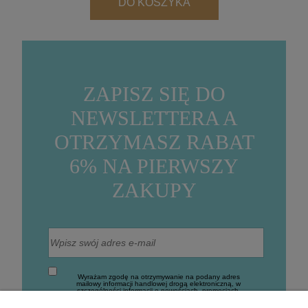
DO KOSZYKA
ZAPISZ SIĘ DO
NEWSLETTERA A
OTRZYMASZ RABAT
6% NA PIERWSZY
ZAKUPY
Wyrażam zgodę na otrzymywanie na podany adres
mailowy informacji handlowej drogą elektroniczną, w
szczególności informacji o nowościach, promocjach,
rabatach, wyprzedażach oraz innych działaniach
związanych z promocją firmy (Newsletter).