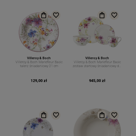
Villeroy & Boch
Villeroy & Boch
Villeroy & Boch Mariefleur Basic
Villeroy & Boch Mariefleur Basic
talerz śniadaniowy 21 cm
zestaw startowy śniadaniowy dla
2 osób 8 el
129,00 zł
945,00 zł