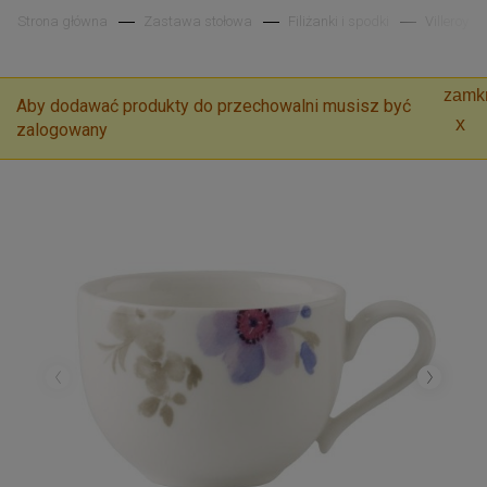
Strona główna
Zastawa stołowa
Filiżanki i spodki
Villeroy &
zamkn
Aby dodawać produkty do przechowalni musisz być
zalogowany