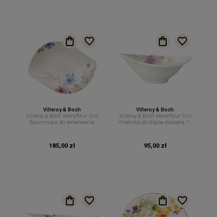
Villeroy & Boch
Villeroy & Boch
Villeroy & Boch Mariefleur Gris
Villeroy & Boch Mariefleur Gris
Basic miska do serwowania
miseczka do dipów dipówka 70
29cm 600ml
ml
185,00 zł
95,00 zł