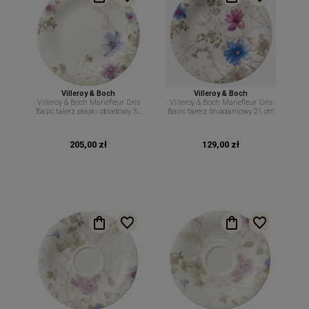
Villeroy & Boch
Villeroy & Boch
Villeroy & Boch Mariefleur Gris
Villeroy & Boch Mariefleur Gris
Basic talerz płaski obiadowy 30
Basic talerz śniadaniowy 21 cm
cm
205,00 zł
129,00 zł