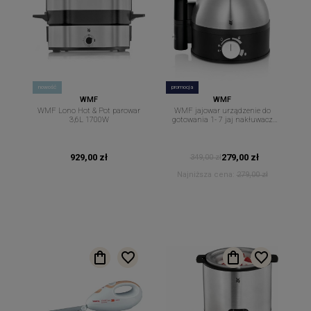
nowość
promocja
WMF
WMF
WMF Lono Hot & Pot parowar
WMF jajowar urządzenie do
3,6L 1700W
gotowania 1- 7 jaj nakłuwacz
380W Stelio
929,00 zł
279,00 zł
349,00 zł
Najniższa cena:
279,00 zł