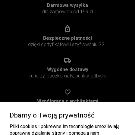
Darmowa wysyłka
dla zamówień od 199 zł
Bezpieczne płatności
dzięki certyfikatowi i szyfrowaniu SSL
Wygodne dostawy
kurierzy, paczkomaty, punkty odbioru
Współpraca z architektami
oferta premium
Dbamy o Twoją prywatność
Pliki cookies i pokrewne im technologie umożliwiają
poprawne działanie strony i pomagają nam