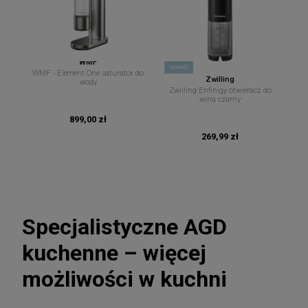
WMF
nowość
WMF - Element One saturator do
Zwilling
wody
Zwilling Enfinigy otwieracz do
wina czarny
899,00 zł
269,99 zł
Specjalistyczne AGD
kuchenne – więcej
możliwości w kuchni