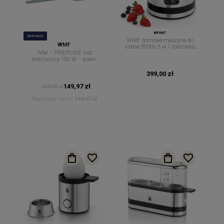
WMF
promocja
WMF domowa maszyna do
WMF
lodów 300ml 3 w 1 lodziarka
Tefal – PREP'LINE nóż
Kitchenminis
elektryczny 100 W – biało-
beżowy
399,00 zł
149,97 zł
229,00 zł
Najniższa cena:
149,97 zł