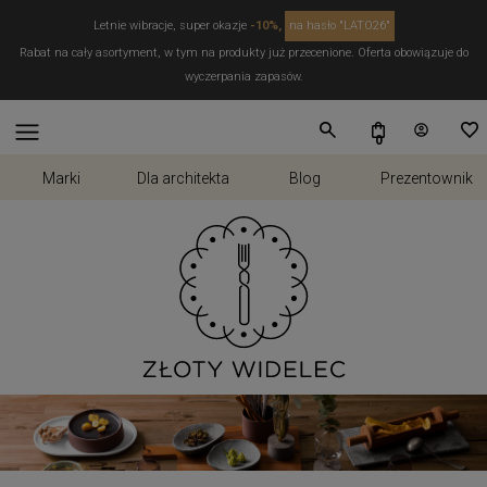
Letnie wibracje, super okazje
-10%,
na hasło "LATO26"
Rabat na cały asortyment, w tym na produkty już przecenione. Oferta obowiązuje do
wyczerpania zapasów.
Marki
Dla architekta
Blog
Prezentownik