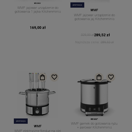
WMF
promocja
WMF jajowar urządzenie do
WMF
gotowania 1 jajka Kitchenminis
WMF jajowar urządzenie do
gotowania jaj Kitchenminis
169,00 zł
289,52 zł
329,00 zł
Najniższa cena:
289,52 zł
WMF
promocja
WMF garnek do gotowania ryżu
WMF
+ parowar Kitchenminis
WMF elektryczne fondue na olej