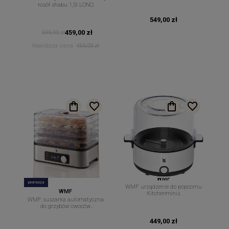
rosół shabu 1,5l LONO
549,00 zł
459,00 zł
699,00 zł
Najniższa cena:
459,00 zł
WMF
promocja
WMF urządzenie do popcornu
WMF
Kitchenminis.
WMF suszarka automatyczna
do grzybów owoców
Kitchenminis
449,00 zł