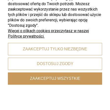
dostosować ofertę do Twoich potrzeb. Możesz
Pomoc
Moje konto
zaakceptować wykorzystanie przez nas wszystkich
Regulamin
Twoje zamówienia
tych plików i przejść do sklepu lub dostosować użycie
plików do swoich preferencji, wybierając opcję
Zwroty i Reklamacje
Ustawienia konta
"Dostosuj zgody".
Pliki do pobrania
Przechowalnia
Więcej o plikach cookies przeczytasz w naszej
Polityce prywatności.
Płatności i dostawa
Informacje
Czas i koszty dostawy
Rabaty
ZAAKCEPTUJ TYLKO NIEZBĘDNE
Formy płatności
Polityka prywatności
DOSTOSUJ ZGODY
O nas
Kontakt
ZAAKCEPTUJ WSZYSTKIE
O nas
©2020 ZlotyWidelec. Wszelkie prawa zastrzeżone