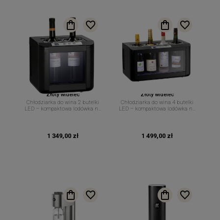
Złoty widelec
Złoty widelec
Chłodziarka do wina 2 butelki
Chłodziarka do wina 4 butelki
LED – kompaktowa lodówka na
LED – kompaktowa lodówka na
wino
wino
1 349,00 zł
1 499,00 zł