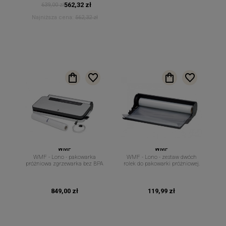
562,32 zł
639,00 zł
Najniższa cena:
562,32 zł
WMF
WMF
WMF - Lono - pakowarka
WMF - Lono - zestaw dwóch
próżniowa zgrzewarka bez BPA
rolek do pakowarki próżniowej.
849,00 zł
119,99 zł