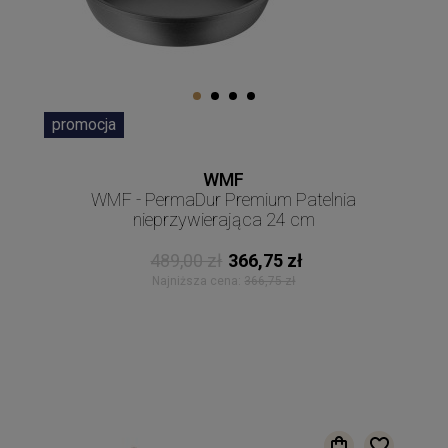
promocja
WMF
WMF - PermaDur Premium Patelnia
nieprzywierająca 24 cm
489,00 zł
366,75 zł
Najniższa cena:
366,75 zł