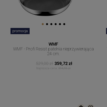
promocja
WMF
WMF - Profi Resist patelnia nieprzywierająca
24 cm.
529,00 zł
359,72 zł
Najniższa cena:
394,95 zł