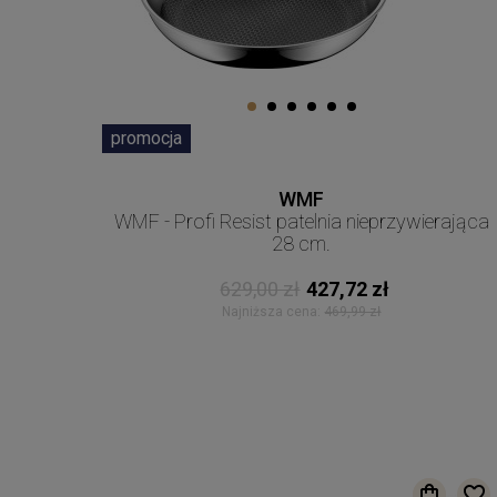
promocja
WMF
WMF - Profi Resist patelnia nieprzywierająca
28 cm.
629,00 zł
427,72 zł
Najniższa cena:
469,99 zł