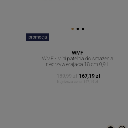
promocja
WMF
WMF - Mini patelnia do smażenia
nieprzywierająca 18 cm 0,9 L
189,99 zł
167,19 zł
Najniższa cena:
167,19 zł