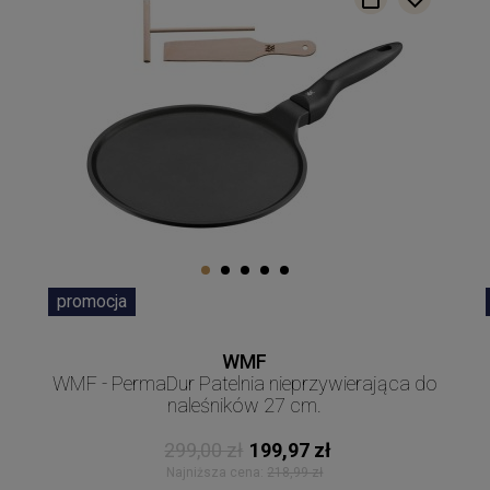
promocja
WMF
WMF - PermaDur Patelnia nieprzywierająca do
naleśników 27 cm.
299,00 zł
199,97 zł
Najniższa cena:
218,99 zł