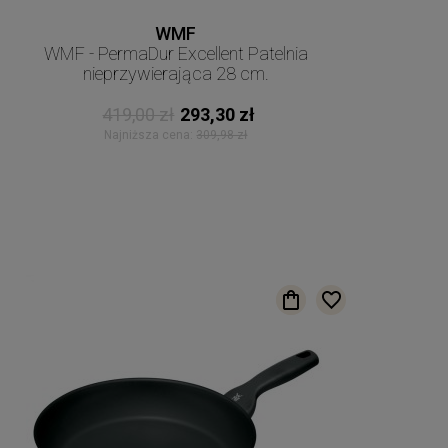
WMF
WMF - PermaDur Excellent Patelnia
nieprzywierająca 28 cm.
419,00 zł
293,30 zł
Najniższa cena:
309,98 zł