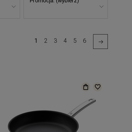
Promocja: (wybierz)
1
2
3
4
5
6