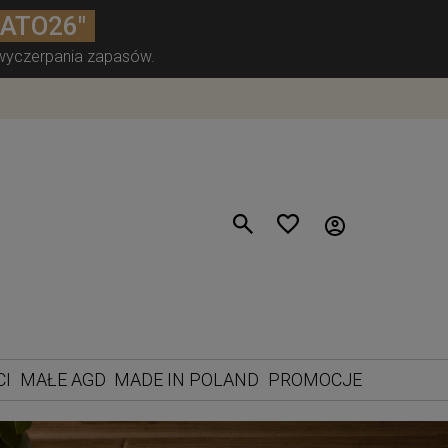
LATO26"
 wyczerpania zapasów.
CI
MAŁE AGD
MADE IN POLAND
PROMOCJE