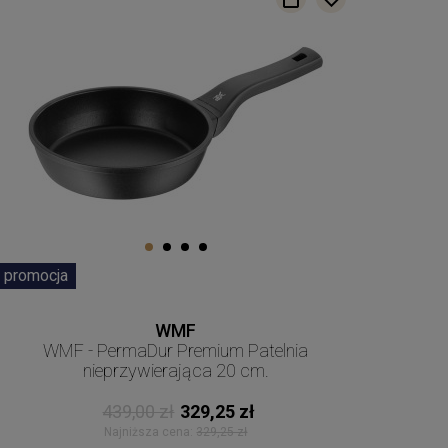
promocja
WMF
WMF - PermaDur Premium Patelnia
nieprzywierająca 20 cm.
439,00 zł
329,25 zł
Najniższa cena:
329,25 zł