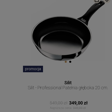
promocja
Silit
Silit - Professional Patelnia głęboka 20 cm.
549,00 zł
349,00 zł
Najniższa cena:
349,00 zł