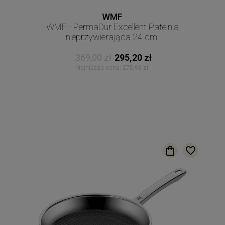
WMF
WMF - PermaDur Excellent Patelnia
nieprzywierająca 24 cm.
369,00 zł
295,20 zł
Najniższa cena:
275,98 zł