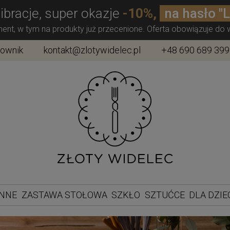
ibracje, super okazje
-10%,
na hasło "
ment, w tym na produkty już przecenione. Oferta obowiązuje do
townik
kontakt@zlotywidelec.pl
+48 690 689 399
ENNE
ZASTAWA STOŁOWA
SZKŁO
SZTUĆCE
DLA DZIE