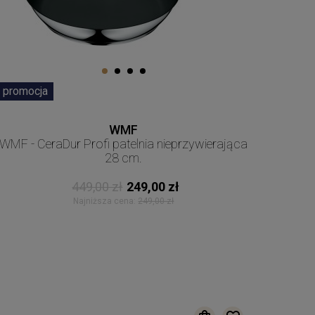
promocja
WMF
WMF - CeraDur Profi patelnia nieprzywierająca
28 cm.
449,00 zł
249,00 zł
Najniższa cena:
249,00 zł