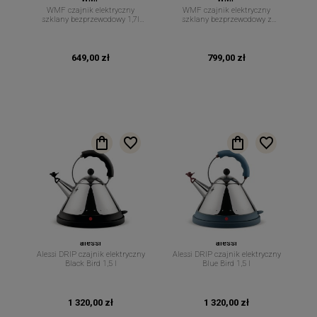
WMF czajnik elektryczny
WMF czajnik elektryczny
szklany bezprzewodowy 1,7l
szklany bezprzewodowy z
LONO
zaparzaczem 1,7l LONO
649,00 zł
799,00 zł
alessi
alessi
Alessi DRIP czajnik elektryczny
Alessi DRIP czajnik elektryczny
Black Bird 1,5 l
Blue Bird 1,5 l
1 320,00 zł
1 320,00 zł