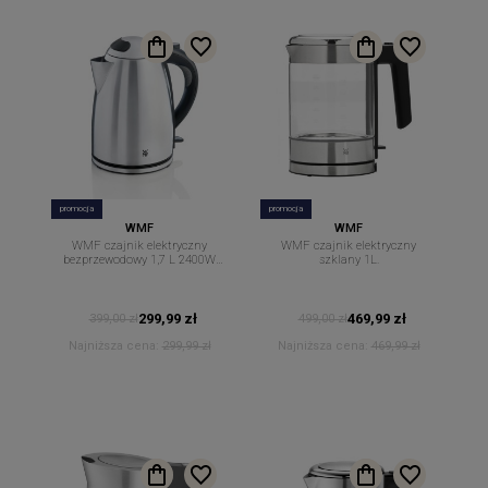
promocja
promocja
WMF
WMF
WMF czajnik elektryczny
WMF czajnik elektryczny
bezprzewodowy 1,7 L 2400W
szklany 1L.
Stelio
299,99 zł
469,99 zł
399,00 zł
499,00 zł
Najniższa cena:
299,99 zł
Najniższa cena:
469,99 zł