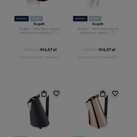
promocja
nowość
promocja
nowość
Bugatti
Bugatti
Bugatti - Vera Easy czajnik
Bugatti - Vera Easy czajnik
elektryczny czerwony 1,7 L
elektryczny srebrny 1,7 L
916,57 zł
916,57 zł
1 099,00 zł
1 099,00 zł
Najniższa cena:
999,97 zł
Najniższa cena:
999,97 zł