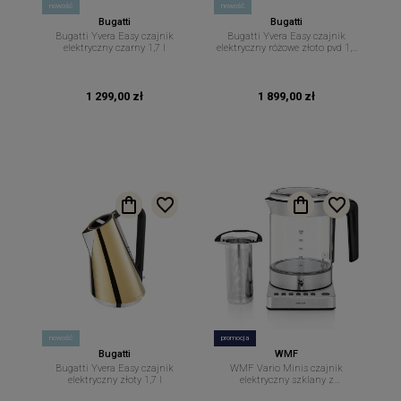
nowość
nowość
Bugatti
Bugatti
Bugatti Yvera Easy czajnik
Bugatti Yvera Easy czajnik
elektryczny czarny 1,7 l
elektryczny różowe złoto pvd 1,7
l
1 299,00 zł
1 899,00 zł
nowość
promocja
Bugatti
WMF
Bugatti Yvera Easy czajnik
WMF Vario Minis czajnik
elektryczny złoty 1,7 l
elektryczny szklany z
zaparzaczem 1l.