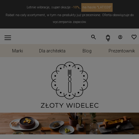
Letnie wibracje, super okazje
-10%,
na hasło "LATO26"
Rabat na cały asortyment, w tym na produkty już przecenione. Oferta obowiązuje do
wyczerpania zapasów.
Marki
Dla architekta
Blog
Prezentownik