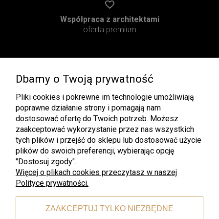
Współpraca z architektami
oferta premium
Dbamy o Twoją prywatność
Pomoc
Moje konto
Pliki cookies i pokrewne im technologie umożliwiają
Regulamin
Twoje zamówienia
poprawne działanie strony i pomagają nam
Zwroty i Reklamacje
Ustawienia konta
dostosować ofertę do Twoich potrzeb. Możesz
zaakceptować wykorzystanie przez nas wszystkich
Pliki do pobrania
Przechowalnia
tych plików i przejść do sklepu lub dostosować użycie
plików do swoich preferencji, wybierając opcję
Płatności i dostawa
Informacje
"Dostosuj zgody".
Czas i koszty dostawy
Rabaty
Więcej o plikach cookies przeczytasz w naszej
Polityce prywatności.
Formy płatności
Polityka prywatności
O nas
ZAAKCEPTUJ TYLKO NIEZBĘDNE