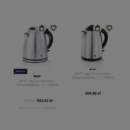
WMF
promocja
WMF czajnik elektryczny
WMF
bezprzewodowy 1,7 L 2400W
WMF czajnik elektryczny
Bueno
bezprzewodowy 1,2 L 2400W
Stelio
259,00 zł
333,52 zł
379,00 zł
Najniższa cena:
333,52 zł