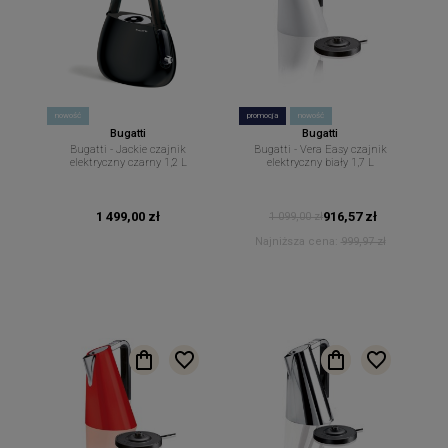
nowość
promocja
nowość
Bugatti
Bugatti
Bugatti - Jackie czajnik
Bugatti - Vera Easy czajnik
elektryczny czarny 1,2 L
elektryczny biały 1,7 L
1 499,00 zł
916,57 zł
1 099,00 zł
Najniższa cena:
999,97 zł