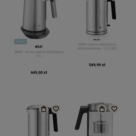
WMF
nowość
WMF czajnik elektryczny
WMF
bezprzewodowy 1,3l LONO
WMF - Kineo czajnik elektryczny
1,6 L
549,99 zł
649,00 zł