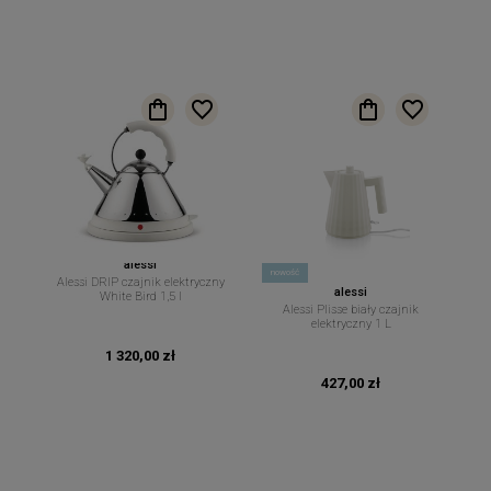
alessi
nowość
Alessi DRIP czajnik elektryczny
alessi
White Bird 1,5 l
Alessi Plisse biały czajnik
elektryczny 1 L
1 320,00 zł
427,00 zł