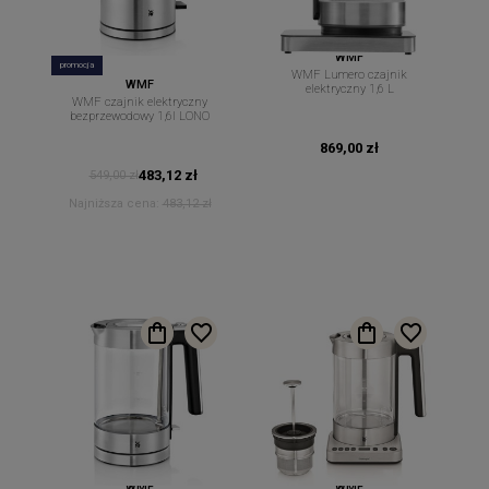
WMF
promocja
WMF Lumero czajnik
WMF
elektryczny 1,6 L
WMF czajnik elektryczny
bezprzewodowy 1,6l LONO
869,00 zł
483,12 zł
549,00 zł
Najniższa cena:
483,12 zł
WMF
WMF