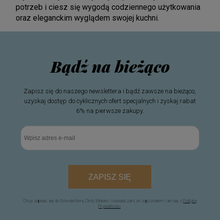
potrzeb i ciesz się wygodą codziennego użytkowania
oraz eleganckim wyglądem swojej kuchni.
Bądź na bieżąco
Zapisz się do naszego newslettera i bądź zawsze na bieżąco,
uzyskaj dostęp do cyklicznych ofert specjalnych i zyskaj rabat
6% na pierwsze zakupy.
ZAPISZ SIĘ
Chcę zapisać się do Newslettera Złoty Widelec i oświadczam, że zapoznałem / am się z
Polityką
Prywatności
.