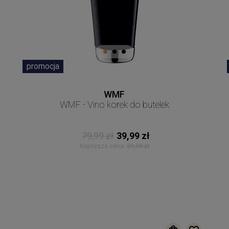
promocja
WMF
WMF - Vino korek do butelek
79,99 zł
39,99 zł
Najniższa cena:
39,99 zł