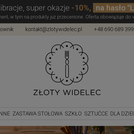
ibracje, super okazje
-10%,
na hasło "
ment, w tym na produkty już przecenione. Oferta obowiązuje do
townik
kontakt@zlotywidelec.pl
+48 690 689 399
ENNE
ZASTAWA STOŁOWA
SZKŁO
SZTUĆCE
DLA DZIE