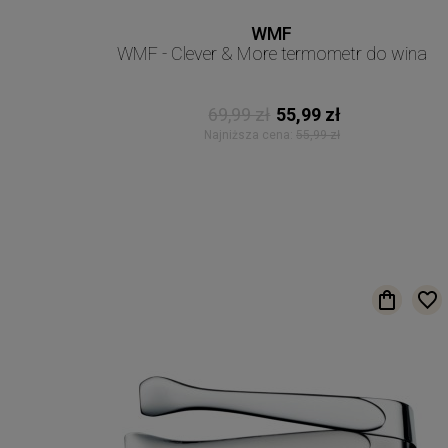
WMF
WMF - Clever & More termometr do wina
69,99 zł
55,99 zł
Najniższa cena:
55,99 zł