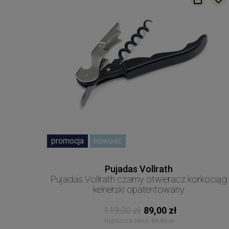
promocja
nowość
Pujadas Vollrath
Pujadas Vollrath czarny otwieracz korkociąg
kelnerski opatentowany
119,00 zł
89,00 zł
Najniższa cena:
89,00 zł