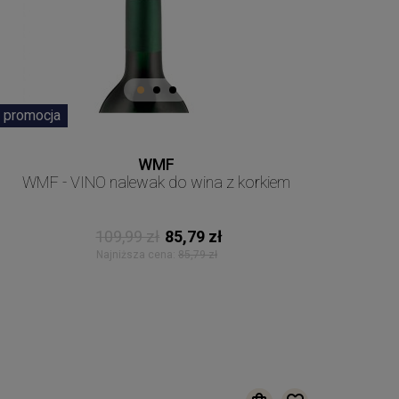
promocja
WMF
WMF - VINO nalewak do wina z korkiem
109,99 zł
85,79 zł
Najniższa cena:
85,79 zł