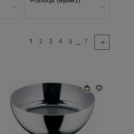
Promocja: (wybierz)
1
2
3
4
5
7
...