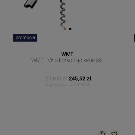
promocja
w
WMF
WMF - Vino korkociąg kelnerski.
279,00 zł
245,52 zł
Najniższa cena:
245,52 zł