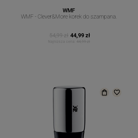
WMF
WMF - Clever&More korek do szampana.
54,99 zł
44,99 zł
Najniższa cena:
44,99 zł