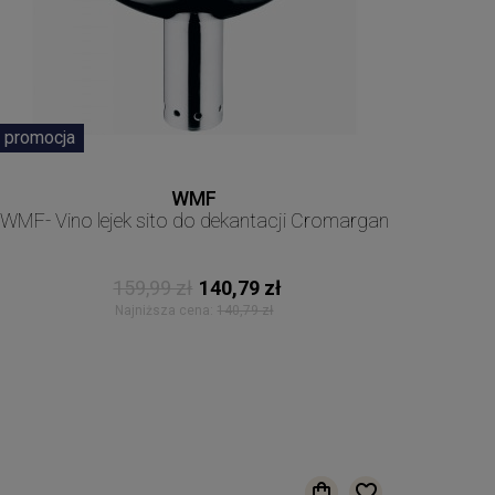
promocja
WMF
WMF- Vino lejek sito do dekantacji Cromargan
159,99 zł
140,79 zł
Najniższa cena:
140,79 zł