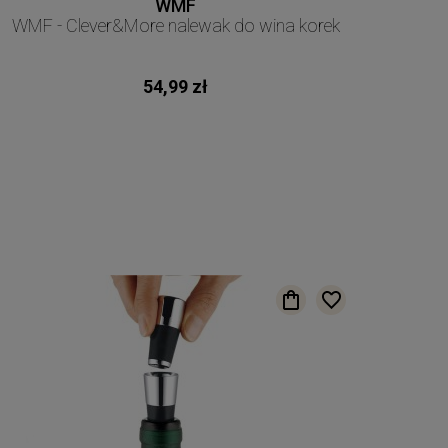
WMF
WMF - Clever&More nalewak do wina korek
54,99 zł