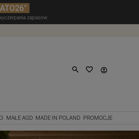
LATO26"
 wyczerpania zapasów.
CI
MAŁE AGD
MADE IN POLAND
PROMOCJE