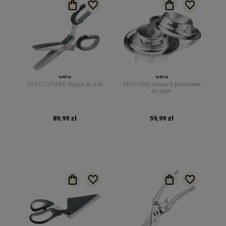
Gefu
Gefu
GEFU CUTARE nożyce do ziół
GEFU OVO zestaw 2 podstawek
do jajek
89,99 zł
59,99 zł