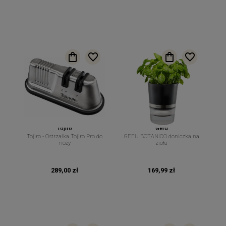
Tojiro
Gefu
Tojiro - Ostrzałka Tojiro Pro do
GEFU BOTANICO doniczka na
noży
zioła
289,00 zł
169,99 zł