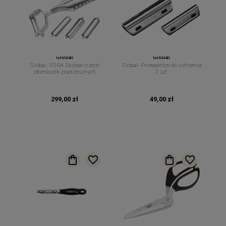
Global
Global
Global- GS-94 Zestaw trzech
Global- Prowadnice do ostrzenia
obieraczek poprzecznych
2 szt
299,00 zł
49,00 zł