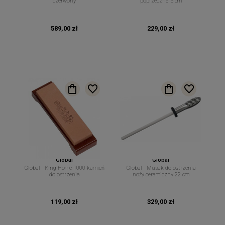
czerwony
poprzeczna 5 cm
589,00 zł
229,00 zł
Global
Global
Global - King Home 1000 kamień
Global - Musak do ostrzenia
do ostrzenia
noży ceramiczny 22 cm
119,00 zł
329,00 zł