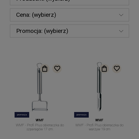
Cena: (wybierz)
Promocja: (wybierz)
promocja
promocja
WMF
WMF
WMF - Profi Plus obieraczka do
WMF - Profi Plus obieraczka do
szparagów 17 cm.
warzyw 19 cm