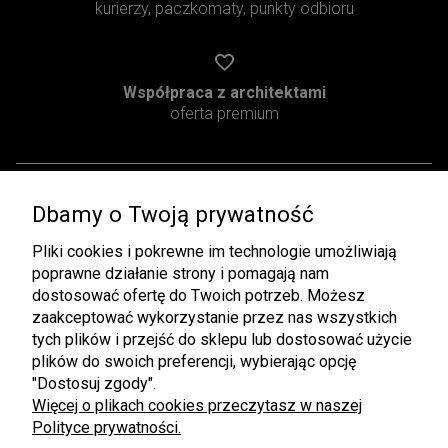
kurierzy, paczkomaty, punkty odbioru
Współpraca z architektami
oferta premium
Dbamy o Twoją prywatność
Pomoc
Moje konto
Pliki cookies i pokrewne im technologie umożliwiają
Regulamin
Twoje zamówienia
poprawne działanie strony i pomagają nam
Zwroty i Reklamacje
Ustawienia konta
dostosować ofertę do Twoich potrzeb. Możesz
zaakceptować wykorzystanie przez nas wszystkich
Pliki do pobrania
Przechowalnia
tych plików i przejść do sklepu lub dostosować użycie
plików do swoich preferencji, wybierając opcję
Płatności i dostawa
Informacje
"Dostosuj zgody".
Czas i koszty dostawy
Rabaty
Więcej o plikach cookies przeczytasz w naszej
Polityce prywatności.
Formy płatności
Polityka prywatności