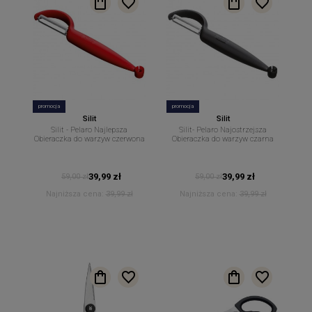
promocja
promocja
Silit
Silit
Silit - Pelaro Najlepsza
Silit- Pelaro Najostrzejsza
Obieraczka do warzyw czerwona
Obieraczka do warzyw czarna
39,99 zł
39,99 zł
59,00 zł
59,00 zł
Najniższa cena:
39,99 zł
Najniższa cena:
39,99 zł