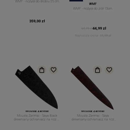
WMF - nożyce do drobiu 25 cm.
WMF
WMF - nożyce do ziół 13cm.
359,00 zł
44,99 zł
64,99 zł
Najniższa cena:
44,99 zł
Mcusta Zanmai
Mcusta Zanmai
Mcusta Zanmai - Saya Black
Mcusta Zanmai - Saya
drewniany ochraniacz na nóż do
drewniany ochraniacz na nóż
obierania 9 cm.
Sujihiki 27 cm.