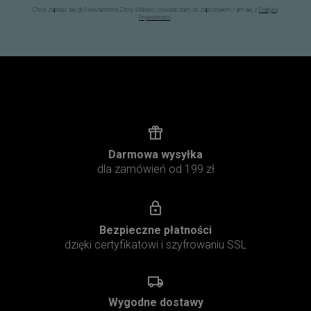
Chcę zapisać się do Newslettera Złoty Widelec i oświadczam, że zapoznałem / am się z
Polityką
Prywatności
.
Darmowa wysyłka
dla zamówień od 199 zł
Bezpieczne płatności
dzięki certyfikatowi i szyfrowaniu SSL
Wygodne dostawy