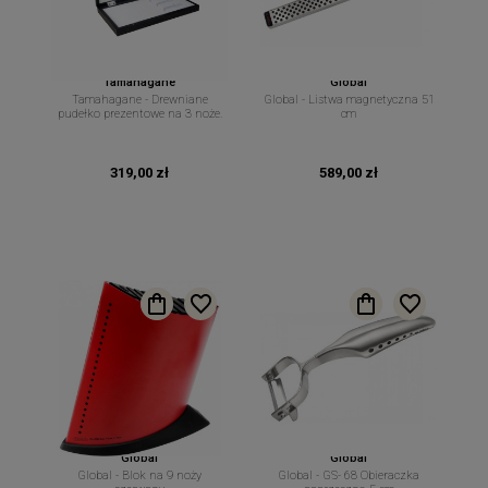
Tamahagane
Global
Tamahagane - Drewniane
Global - Listwa magnetyczna 51
pudełko prezentowe na 3 noże.
cm
319,00 zł
589,00 zł
Global
Global
Global - Blok na 9 noży
Global - GS- 68 Obieraczka