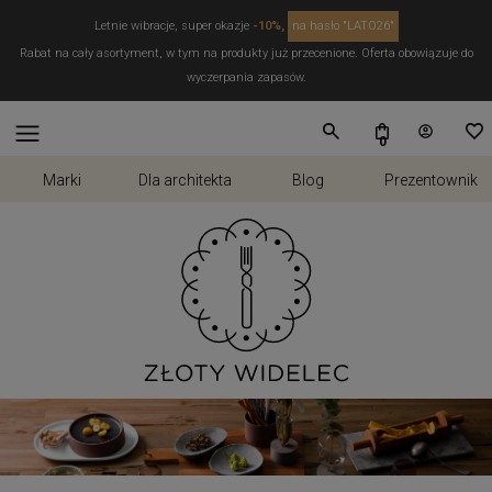
Letnie wibracje, super okazje
-10%,
na hasło "LATO26"
Rabat na cały asortyment, w tym na produkty już przecenione. Oferta obowiązuje do
wyczerpania zapasów.
Marki
Dla architekta
Blog
Prezentownik