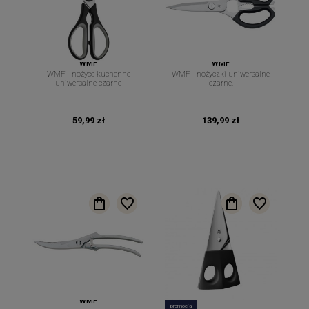
WMF
WMF
WMF - nożyce kuchenne
WMF - nożyczki uniwersalne
uniwersalne czarne
czarne.
59,99 zł
139,99 zł
WMF
promocja