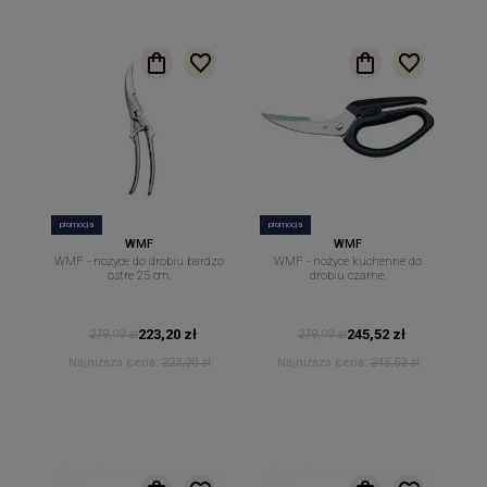
promocja
promocja
WMF
WMF
WMF - nożyce do drobiu bardzo
WMF - nożyce kuchenne do
ostre 25 cm.
drobiu czarne.
223,20 zł
245,52 zł
279,00 zł
279,00 zł
Najniższa cena:
223,20 zł
Najniższa cena:
245,52 zł