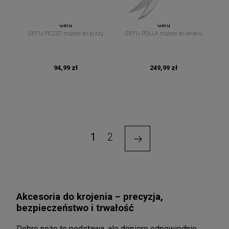
Gefu
Gefu
GEFU PEZZO nożyce do pizzy
GEFU POLLA nożyce do drobiu
94,99 zł
249,99 zł
1
2
Akcesoria do krojenia – precyzja,
bezpieczeństwo i trwałość
Dobre noże to podstawa, ale dopiero odpowiednie