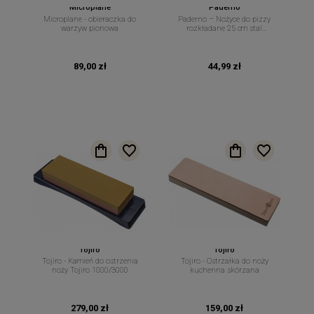
Microplane
Paderno
Microplane - obieraczka do
Paderno – Nożyce do pizzy
warzyw pionowa
rozkładane 25 cm stal
nierdzewna
89,00 zł
44,99 zł
Tojiro
Tojiro
Tojiro - Kamień do ostrzenia
Tojiro - Ostrzałka do noży
noży Tojiro 1000/3000
kuchenna skórzana
279,00 zł
159,00 zł