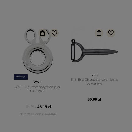
Silit
promocja
Silit- Brio Obieraczka ceramiczna
WMF
do warzyw
WMF - Gourmet nożyce do jajek
na miękko
59,99 zł
46,19 zł
54,99 zł
Najniższa cena:
46,19 zł