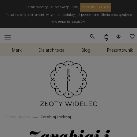
Letnie wibracje, super okazje
-10%,
na hasło "LATO26"
Rabat na cały asortyment, w tym na produkty już przecenione. Oferta obowiązuje do
wyczerpania zapasów.
Marki
Dla architekta
Blog
Prezentownik
Strona główna
Zarabiaj i polecaj
Zarabiaj i