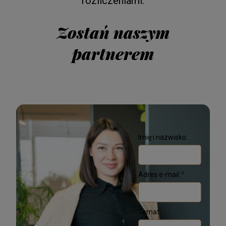
rozliczeniami.
Zostań naszym
partnerem
Imię i nazwisko:
*
Adres e-mail:
Temat: