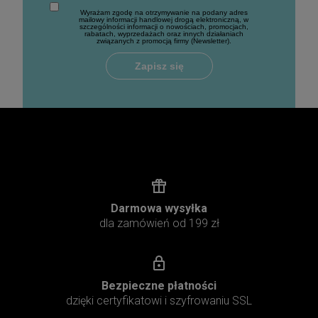
Wyrażam zgodę na otrzymywanie na podany adres
mailowy informacji handlowej drogą elektroniczną, w
szczególności informacji o nowościach, promocjach,
rabatach, wyprzedażach oraz innych działaniach
związanych z promocją firmy (Newsletter).
Zapisz się
Darmowa wysyłka
dla zamówień od 199 zł
Bezpieczne płatności
dzięki certyfikatowi i szyfrowaniu SSL