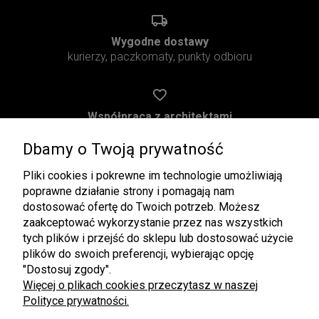
Wygodne dostawy
kurierzy, paczkomaty, punkty odbioru
Współpraca z architektami
oferta premium
Dbamy o Twoją prywatność
Pliki cookies i pokrewne im technologie umożliwiają
poprawne działanie strony i pomagają nam
dostosować ofertę do Twoich potrzeb. Możesz
Pomoc
Moje konto
zaakceptować wykorzystanie przez nas wszystkich
Regulamin
Twoje zamówienia
tych plików i przejść do sklepu lub dostosować użycie
plików do swoich preferencji, wybierając opcję
Zwroty i Reklamacje
Ustawienia konta
"Dostosuj zgody".
Pliki do pobrania
Przechowalnia
Więcej o plikach cookies przeczytasz w naszej
Polityce prywatności.
Płatności i dostawa
Informacje