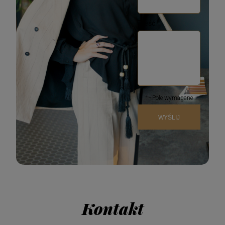
*
Treść:
*
- Pole wymagane
WYŚLIJ
Kontakt