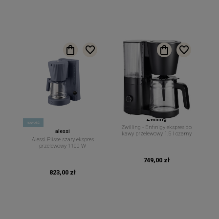
Zwilling
nowość
Zwilling - Enfinigy ekspres do
alessi
kawy przelewowy 1,5 l czarny
Alessi Plisse szary ekspres
przelewowy 1100 W
749,00 zł
823,00 zł