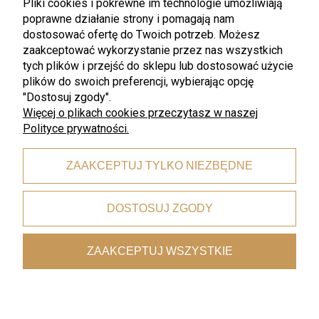
Pliki cookies i pokrewne im technologie umożliwiają
Regulamin
Twoje zamówienia
poprawne działanie strony i pomagają nam
Zwroty i Reklamacje
Ustawienia konta
dostosować ofertę do Twoich potrzeb. Możesz
zaakceptować wykorzystanie przez nas wszystkich
Pliki do pobrania
Przechowalnia
tych plików i przejść do sklepu lub dostosować użycie
plików do swoich preferencji, wybierając opcję
Płatności i dostawa
Informacje
"Dostosuj zgody".
Czas i koszty dostawy
Rabaty
Więcej o plikach cookies przeczytasz w naszej
Polityce prywatności.
Formy płatności
Polityka prywatności
O nas
ZAAKCEPTUJ TYLKO NIEZBĘDNE
Kontakt
O nas
DOSTOSUJ ZGODY
©2020 ZlotyWidelec. Wszelkie prawa zastrzeżone
ZAAKCEPTUJ WSZYSTKIE
POKAŻ PEŁNĄ WERSJĘ STRONY