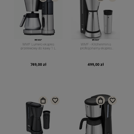
WMF
WMF
WMF Lumero ekspres
WMF - Kitchenminis
przelewowy do kawy 1 L.
profesjonalny ekspres
przelewowy do kawy ToGo na
filtry
749,00 zł
499,00 zł