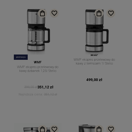
WMF
promocja
WMF ekspres przelewowy do
WMF
kawy z termosem 1l Stelio
WMF ekspres przelewowy do
kawy dzbanek 1,25l Stelio
499,00 zł
351,12 zł
399,00 zł
Najniższa cena:
351,12 zł