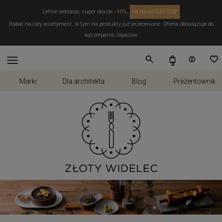
Letnie wibracje, super okazje
-10%,
na hasło "LATO26"
Rabat na cały asortyment, w tym na produkty już przecenione. Oferta obowiązuje do
wyczerpania zapasów.
Marki
Dla architekta
Blog
Prezentownik