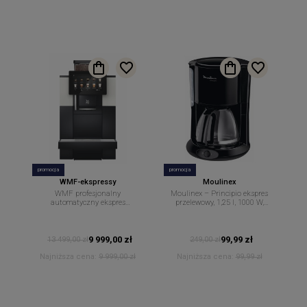
promocja
promocja
WMF-ekspressy
Moulinex
WMF profesjonalny
Moulinex – Principio ekspres
automatyczny ekspres
przelewowy, 1,25 l, 1000 W,
przelewowy do kawy 950S hit
czarny FG260811
9 999,00 zł
99,99 zł
13 499,00 zł
249,00 zł
Najniższa cena:
9 999,00 zł
Najniższa cena:
99,99 zł