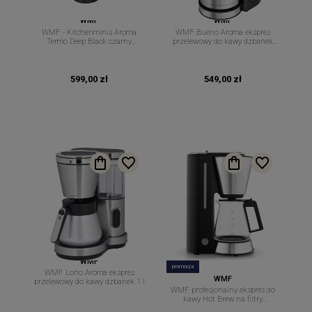
WMF
WMF
WMF - Kitchenminis Aroma
WMF Bueno Aroma ekspres
Termo Deep Black czarny
przelewowy do kawy dzbanek
profesjonalny ekspres
1,25l
przelewowy do kawy ToGo na
filtry
599,00 zł
549,00 zł
WMF
promocja
WMF Lono Aroma ekspres
WMF
przelewowy do kawy dzbanek 1 l
WMF profesjonalny ekspres do
kawy Hot Brew na filtry
Kitchenminis