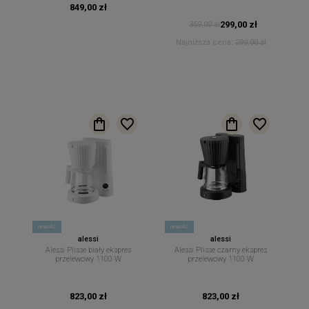
849,00 zł
299,00 zł
359,00 zł
Najniższa cena:
299,00 zł
nowość
nowość
alessi
alessi
Alessi Plisse biały ekspres
Alessi Plisse czarny ekspres
przelewowy 1100 W
przelewowy 1100 W
823,00 zł
823,00 zł