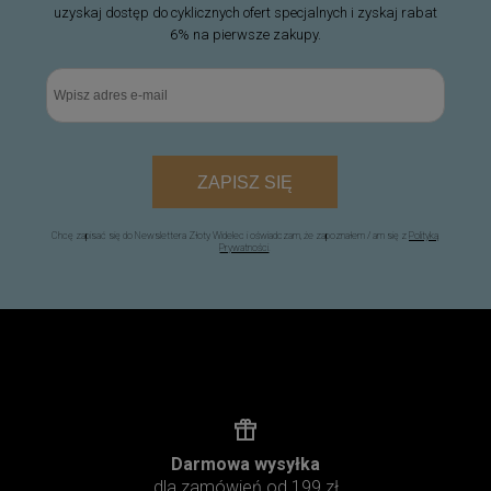
uzyskaj dostęp do cyklicznych ofert specjalnych i zyskaj rabat
6% na pierwsze zakupy.
ZAPISZ SIĘ
Chcę zapisać się do Newslettera Złoty Widelec i oświadczam, że zapoznałem / am się z
Polityką
Prywatności
.
Darmowa wysyłka
dla zamówień od 199 zł