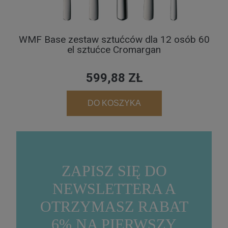
WMF Base zestaw sztućców dla 12 osób 60
el sztućce Cromargan
599,88 ZŁ
DO KOSZYKA
ZAPISZ SIĘ DO
NEWSLETTERA A
OTRZYMASZ RABAT
6% NA PIERWSZY