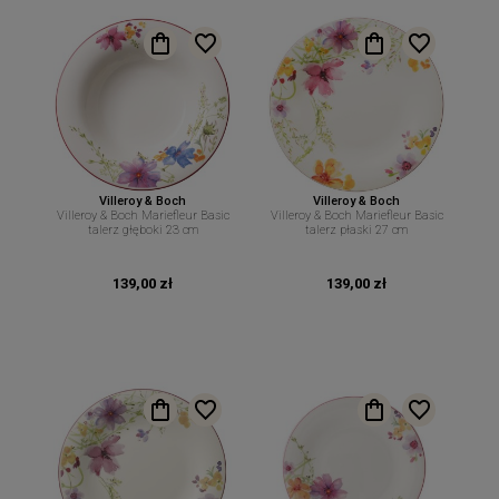
Villeroy & Boch
Villeroy & Boch
Villeroy & Boch Mariefleur Basic
Villeroy & Boch Mariefleur Basic
talerz głęboki 23 cm
talerz płaski 27 cm
139,00 zł
139,00 zł