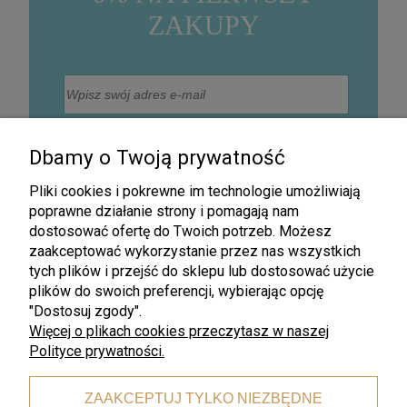
ZAKUPY
Wyrażam zgodę na otrzymywanie na podany adres
mailowy informacji handlowej drogą elektroniczną, w
Dbamy o Twoją prywatność
szczególności informacji o nowościach, promocjach,
rabatach, wyprzedażach oraz innych działaniach
związanych z promocją firmy (Newsletter).
Pliki cookies i pokrewne im technologie umożliwiają
Zapisz się
poprawne działanie strony i pomagają nam
dostosować ofertę do Twoich potrzeb. Możesz
zaakceptować wykorzystanie przez nas wszystkich
tych plików i przejść do sklepu lub dostosować użycie
plików do swoich preferencji, wybierając opcję
"Dostosuj zgody".
Więcej o plikach cookies przeczytasz w naszej
Polityce prywatności.
Darmowa wysyłka
ZAAKCEPTUJ TYLKO NIEZBĘDNE