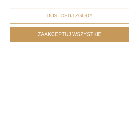
dla zamówień od 199 zł
DOSTOSUJ ZGODY
Bezpieczne płatności
dzięki certyfikatowi i szyfrowaniu SSL
ZAAKCEPTUJ WSZYSTKIE
Wygodne dostawy
kurierzy, paczkomaty, punkty odbioru
Współpraca z architektami
oferta premium
Pomoc
Moje konto