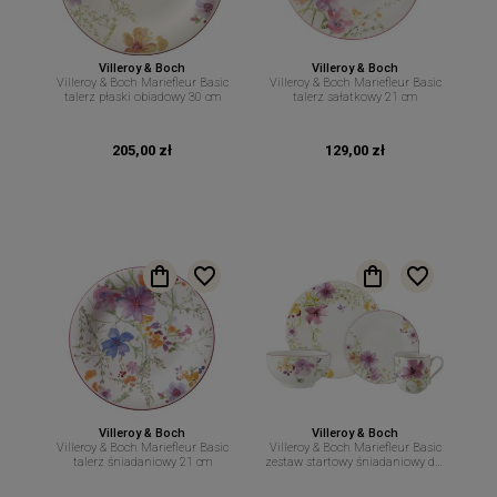
Villeroy & Boch
Villeroy & Boch
Villeroy & Boch Mariefleur Basic
Villeroy & Boch Mariefleur Basic
talerz płaski obiadowy 30 cm
talerz sałatkowy 21 cm
205,00 zł
129,00 zł
Villeroy & Boch
Villeroy & Boch
Villeroy & Boch Mariefleur Basic
Villeroy & Boch Mariefleur Basic
talerz śniadaniowy 21 cm
zestaw startowy śniadaniowy dla
2 osób 8 el