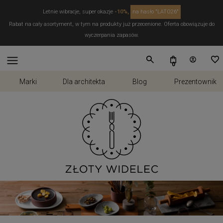
Letnie wibracje, super okazje
-10%,
na hasło "LATO26"
Rabat na cały asortyment, w tym na produkty już przecenione. Oferta obowiązuje do
wyczerpania zapasów.
Marki
Dla architekta
Blog
Prezentownik