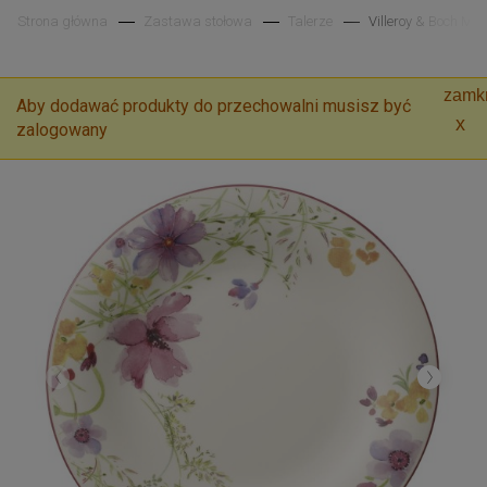
Strona główna
Zastawa stołowa
Talerze
Villeroy & Boch Mar
zamkn
Aby dodawać produkty do przechowalni musisz być
zalogowany