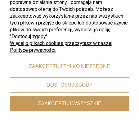
poprawne działanie strony i pomagają nam
Pliki do pobrania
Przechowalnia
dostosować ofertę do Twoich potrzeb. Możesz
zaakceptować wykorzystanie przez nas wszystkich
Płatności i dostawa
Informacje
tych plików i przejść do sklepu lub dostosować użycie
Czas i koszty dostawy
Rabaty
plików do swoich preferencji, wybierając opcję
"Dostosuj zgody".
Formy płatności
Polityka prywatności
Więcej o plikach cookies przeczytasz w naszej
Polityce prywatności.
O nas
Kontakt
ZAAKCEPTUJ TYLKO NIEZBĘDNE
O nas
DOSTOSUJ ZGODY
©2020 ZlotyWidelec. Wszelkie prawa zastrzeżone
ZAAKCEPTUJ WSZYSTKIE
Aby dodawać produkty do przechowalni musisz być
zalogowany
POKAŻ PEŁNĄ WERSJĘ STRONY
Sklep internetowy Shoper.pl