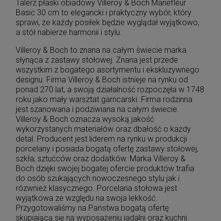
Talerz płaski obiadowy Villeroy & Boch Mariefleur
Basic 30 cm to elegancki i praktyczny wybór, który
sprawi, że każdy posiłek będzie wyglądał wyjątkowo,
a stół nabierze harmonii i stylu.
Villeroy & Boch to znana na całym świecie marka
słynąca z zastawy stołowej. Znana jest przede
wszystkim z bogatego asortymentu i ekskluzywnego
designu. Firma Villeroy & Boch istnieje na rynku od
ponad 270 lat, a swoją działalność rozpoczęła w 1748
roku jako mały warsztat garncarski. Firma rodzinna
jest szanowana i podziwiana na całym świecie.
Villeroy & Boch oznacza wysoką jakość
wykorzystanych materiałów oraz dbałość o każdy
detal. Producent jest liderem na rynku w produkcji
porcelany i posiada bogatą ofertę zastawy stołowej,
szkła, sztućców oraz dodatków. Marka Villeroy &
Boch dzięki swojej bogatej ofercie produktów trafia
do osób szukających nowoczesnego stylu jak i
rózwnież klasycznego. Porcelana stołowa jest
wyjątkowa ze względu na swoja lekkość.
Przygotowaliśmy na Państwa bogatą ofertę
skupiającą się na wyposażeniu jadalni oraz kuchni.