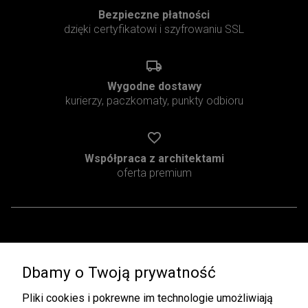
Bezpieczne płatności
dzięki certyfikatowi i szyfrowaniu SSL
Wygodne dostawy
kurierzy, paczkomaty, punkty odbioru
Współpraca z architektami
oferta premium
Pomoc
Moje konto
Dbamy o Twoją prywatność
Regulamin
Twoje zamówienia
Zwroty i Reklamacje
Ustawienia konta
Pliki cookies i pokrewne im technologie umożliwiają