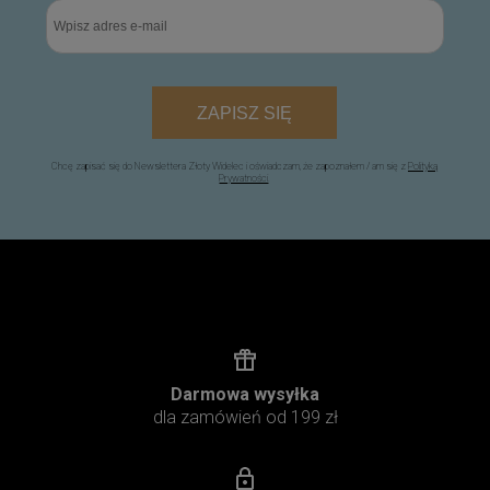
ZAPISZ SIĘ
Chcę zapisać się do Newslettera Złoty Widelec i oświadczam, że zapoznałem / am się z
Polityką
Prywatności
.
Darmowa wysyłka
dla zamówień od 199 zł