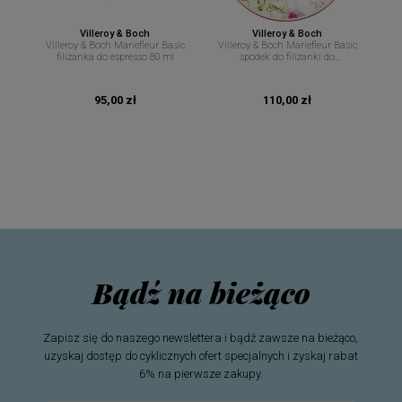
Villeroy & Boch
Villeroy & Boch
Villeroy & Boch Mariefleur Basic
Villeroy & Boch Mariefleur Basic
filiżanka do espresso 80 ml
spodek do filiżanki do
cappuccino 19 cm
95,00 zł
110,00 zł
Bądź na bieżąco
Zapisz się do naszego newslettera i bądź zawsze na bieżąco,
uzyskaj dostęp do cyklicznych ofert specjalnych i zyskaj rabat
6% na pierwsze zakupy.