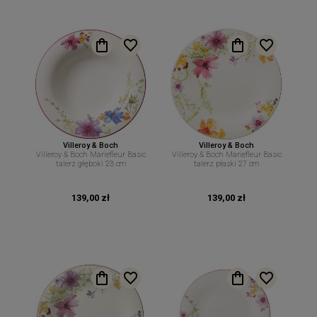
Villeroy & Boch
Villeroy & Boch
Villeroy & Boch Mariefleur Basic
Villeroy & Boch Mariefleur Basic
talerz głęboki 23 cm
talerz płaski 27 cm
139,00 zł
139,00 zł