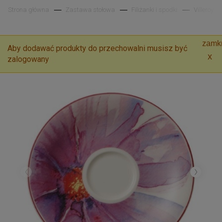
Strona główna
Zastawa stołowa
Filiżanki i spodki
Villeroy &
zamkn
Aby dodawać produkty do przechowalni musisz być
zalogowany