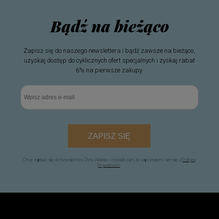
Bądź na bieżąco
Zapisz się do naszego newslettera i bądź zawsze na bieżąco,
uzyskaj dostęp do cyklicznych ofert specjalnych i zyskaj rabat
6% na pierwsze zakupy.
ZAPISZ SIĘ
Chcę zapisać się do Newslettera Złoty Widelec i oświadczam, że zapoznałem / am się z
Polityką
Prywatności
.