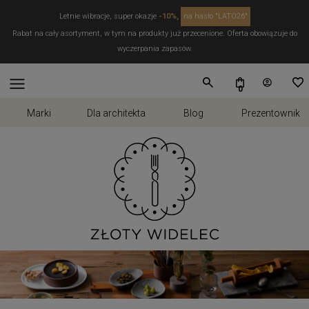
Letnie wibracje, super okazje
-10%,
na hasło "LATO26"
Rabat na cały asortyment, w tym na produkty już przecenione. Oferta obowiązuje do
wyczerpania zapasów.
Marki
Dla architekta
Blog
Prezentownik