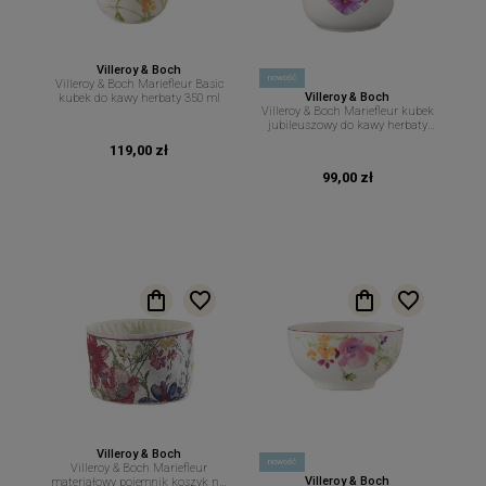
Villeroy & Boch
nowość
Villeroy & Boch Mariefleur Basic
Villeroy & Boch
kubek do kawy herbaty 350 ml
Villeroy & Boch Mariefleur kubek
jubileuszowy do kawy herbaty
290 ml
119,00 zł
99,00 zł
Villeroy & Boch
nowość
Villeroy & Boch Mariefleur
Villeroy & Boch
materiałowy pojemnik koszyk na