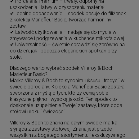
✔ Porcelana Premium – trwały, odporny na
uszkodzenia i łatwy w czyszczeniu materiał.
✔ Idealne dopasowanie – spodek pasuje do filiżanek
z kolekcji Mariefleur Basic, tworząc harmonijny
zestaw.
✔ Łatwość użytkowania – nadaje się do mycia w
zmywarce i podgrzewania w kuchence mikrofalowej.
✔ Uniwersalność – świetnie sprawdzi się zarówno na
co dzień, jak i podczas eleganckich spotkań przy
stole.
Dlaczego warto wybrać spodek Villeroy & Boch
Mariefleur Basic?
Marka Villeroy & Boch to synonim luksusu i tradycji w
świecie porcelany. Kolekcja Mariefleur Basic została
stworzona z myślą o tych, którzy cenią sobie
klasyczne piękno i wysoką jakość. Ten spodek to
doskonałe uzupełnienie Twojej zastawy, które doda
stołowi uroku i świeżości.
Villeroy & Boch to znana na całym świecie marka
słynąca z zastawy stołowej. Znana jest przede
wszystkim z bogatego asortymentu i ekskluzywnego