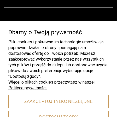
Pomoc
Moje konto
Dbamy o Twoją prywatność
Regulamin
Twoje zamówienia
Zwroty i Reklamacje
Ustawienia konta
Pliki cookies i pokrewne im technologie umożliwiają
poprawne działanie strony i pomagają nam
Pliki do pobrania
Przechowalnia
dostosować ofertę do Twoich potrzeb. Możesz
zaakceptować wykorzystanie przez nas wszystkich
Płatności i dostawa
Informacje
tych plików i przejść do sklepu lub dostosować użycie
Czas i koszty dostawy
Rabaty
plików do swoich preferencji, wybierając opcję
"Dostosuj zgody".
Formy płatności
Polityka prywatności
Więcej o plikach cookies przeczytasz w naszej
Polityce prywatności.
O nas
Kontakt
ZAAKCEPTUJ TYLKO NIEZBĘDNE
O nas