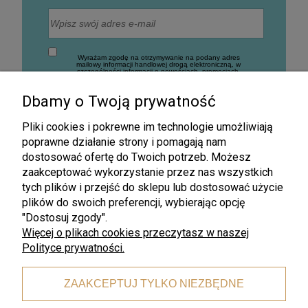
Wyrażam zgodę na otrzymywanie na podany adres
mailowy informacji handlowej drogą elektroniczną, w
szczególności informacji o nowościach, promocjach,
rabatach, wyprzedażach oraz innych działaniach
związanych z promocją firmy (Newsletter).
Dbamy o Twoją prywatność
Zapisz się
Pliki cookies i pokrewne im technologie umożliwiają
poprawne działanie strony i pomagają nam
dostosować ofertę do Twoich potrzeb. Możesz
zaakceptować wykorzystanie przez nas wszystkich
tych plików i przejść do sklepu lub dostosować użycie
plików do swoich preferencji, wybierając opcję
"Dostosuj zgody".
Więcej o plikach cookies przeczytasz w naszej
Darmowa wysyłka
Polityce prywatności.
dla zamówień od 199 zł
ZAAKCEPTUJ TYLKO NIEZBĘDNE