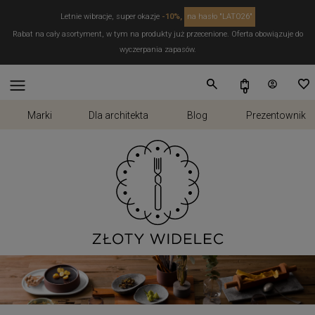
Letnie wibracje, super okazje
-10%,
na hasło "LATO26"
Rabat na cały asortyment, w tym na produkty już przecenione. Oferta obowiązuje do
wyczerpania zapasów.
Marki
Dla architekta
Blog
Prezentownik