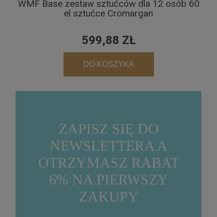
WMF Base zestaw sztućców dla 12 osób 60
el sztućce Cromargan
599,88 ZŁ
DO KOSZYKA
ZAPISZ SIĘ DO
NEWSLETTERA A
OTRZYMASZ RABAT
6% NA PIERWSZY
ZAKUPY