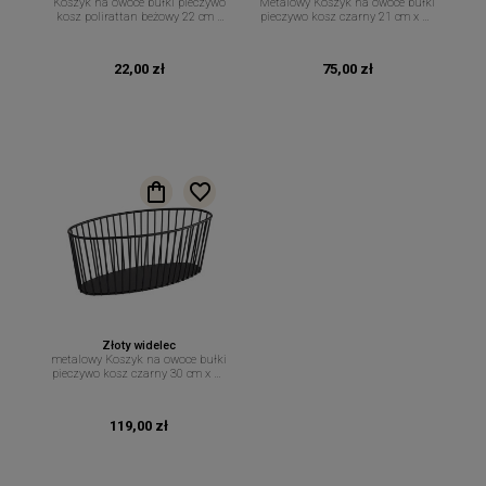
Koszyk na owoce bułki pieczywo
Metalowy Koszyk na owoce bułki
kosz polirattan beżowy 22 cm x
pieczywo kosz czarny 21 cm x 10
15 cm
cm
22,00 zł
75,00 zł
Złoty widelec
metalowy Koszyk na owoce bułki
pieczywo kosz czarny 30 cm x 14
cm
119,00 zł