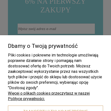
6% NA PIERWSZY
ZAKUPY
Wyrażam zgodę na otrzymywanie na podany adres
mailowy informacji handlowej drogą elektroniczną, w
Dbamy o Twoją prywatność
szczególności informacji o nowościach, promocjach,
rabatach, wyprzedażach oraz innych działaniach
związanych z promocją firmy (Newsletter).
Pliki cookies i pokrewne im technologie umożliwiają
Zapisz się
poprawne działanie strony i pomagają nam
dostosować ofertę do Twoich potrzeb. Możesz
zaakceptować wykorzystanie przez nas wszystkich
tych plików i przejść do sklepu lub dostosować użycie
plików do swoich preferencji, wybierając opcję
"Dostosuj zgody".
Więcej o plikach cookies przeczytasz w naszej
Polityce prywatności.
Darmowa wysyłka