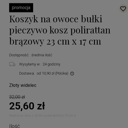
promocja
Koszyk na owoce bułki
pieczywo kosz polirattan
brązowy 23 cm x 17 cm
Dostępność:
średnia ilość
Wysyłamy w:
24 godziny
Dostawa:
od 10,90 zł
(Polska)
Cena nie zawiera ewentualnych kosztów płatności
Złoty widelec
32,00 zł
25,60 zł
Najniższa cena z 30 dni przed obniżką:
25,60 zł