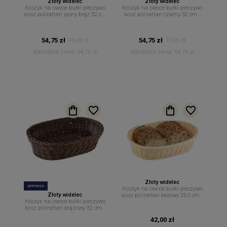
Złoty widelec
Złoty widelec
Koszyk na owoce bułki pieczywo
Koszyk na owoce bułki pieczywo
kosz polirattan jasny brąz 32 cm
kosz polirattan czarny 32 cm x
x 23 cm
23 cm
54,75 zł
54,75 zł
73,00 zł
73,00 zł
Najniższa cena:
54,75 zł
Najniższa cena:
54,75 zł
Złoty widelec
promocja
Koszyk na owoce bułki pieczywo
Złoty widelec
kosz polirattan beżowy 28,5 cm x
Koszyk na owoce bułki pieczywo
17 cm
kosz polirattan brązowy 32 cm x
23 cm
42,00 zł