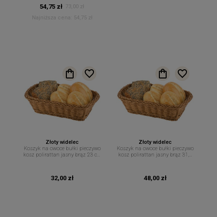
54,75 zł
73,00 zł
Najniższa cena:
54,75 zł
Złoty widelec
Złoty widelec
Koszyk na owoce bułki pieczywo
Koszyk na owoce bułki pieczywo
kosz polirattan jasny brąz 23 cm
kosz polirattan jasny brąz 31,5
x 17 cm
cm x 22 cm
32,00 zł
48,00 zł