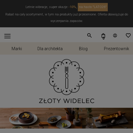
Letnie wibracje, super okazje
-10%,
na hasło "LATO26"
Rabat na cały asortyment, w tym na produkty już przecenione. Oferta obowiązuje do
wyczerpania zapasów.
Marki
Dla architekta
Blog
Prezentownik