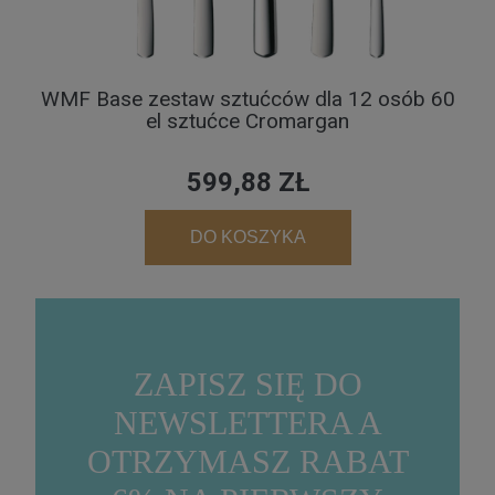
WMF Base zestaw sztućców dla 12 osób 60
el sztućce Cromargan
599,88 ZŁ
DO KOSZYKA
ZAPISZ SIĘ DO
NEWSLETTERA A
OTRZYMASZ RABAT