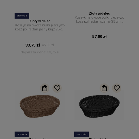
Złoty widelec
promocja
Koszyk na owoce bułki pieczywo
Złoty widelec
kosz polirattan czarny 25 cm x
Koszyk na owoce bułki pieczywo
19 cm
kosz polirattan jasny brąz 25 cm
x 19 cm
57,00 zł
33,75 zł
45,00 zł
Najniższa cena:
33,75 zł
promocja
promocja