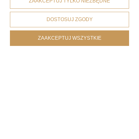
ZAAKCEPTUJ TYLKO NIEZBĘDNE
dla zamówień od 199 zł
DOSTOSUJ ZGODY
Bezpieczne płatności
dzięki certyfikatowi i szyfrowaniu SSL
ZAAKCEPTUJ WSZYSTKIE
Wygodne dostawy
kurierzy, paczkomaty, punkty odbioru
Współpraca z architektami
oferta premium