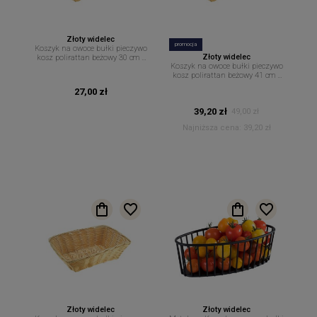
Złoty widelec
promocja
Koszyk na owoce bułki pieczywo
Złoty widelec
kosz polirattan beżowy 30 cm x
Koszyk na owoce bułki pieczywo
22 cm
kosz polirattan beżowy 41 cm x
29 cm
27,00 zł
39,20 zł
49,00 zł
Najniższa cena:
39,20 zł
Złoty widelec
Złoty widelec