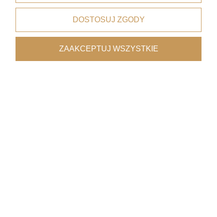
DOSTOSUJ ZGODY
Bezpieczne płatności
dzięki certyfikatowi i szyfrowaniu SSL
ZAAKCEPTUJ WSZYSTKIE
Wygodne dostawy
kurierzy, paczkomaty, punkty odbioru
Współpraca z architektami
oferta premium
Pomoc
Moje konto