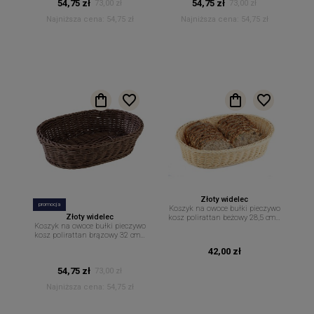
54,75 zł
54,75 zł
73,00 zł
73,00 zł
Najniższa cena:
54,75 zł
Najniższa cena:
54,75 zł
Złoty widelec
promocja
Koszyk na owoce bułki pieczywo
Złoty widelec
kosz polirattan beżowy 28,5 cm x
Koszyk na owoce bułki pieczywo
17 cm
kosz polirattan brązowy 32 cm x
23 cm
42,00 zł
54,75 zł
73,00 zł
Najniższa cena:
54,75 zł