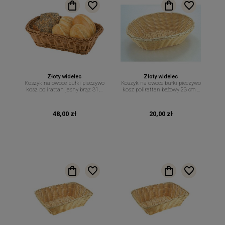
Złoty widelec
Złoty widelec
Koszyk na owoce bułki pieczywo
Koszyk na owoce bułki pieczywo
kosz polirattan jasny brąz 31,5
kosz polirattan beżowy 23 cm x
cm x 22 cm
15 cm
48,00 zł
20,00 zł