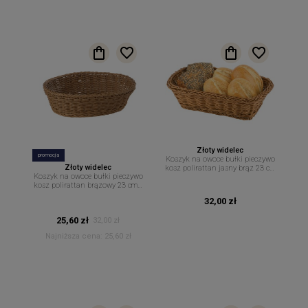
Złoty widelec
promocja
Koszyk na owoce bułki pieczywo
Złoty widelec
kosz polirattan jasny brąz 23 cm
Koszyk na owoce bułki pieczywo
x 17 cm
kosz polirattan brązowy 23 cm x
17 cm
32,00 zł
25,60 zł
32,00 zł
Najniższa cena:
25,60 zł