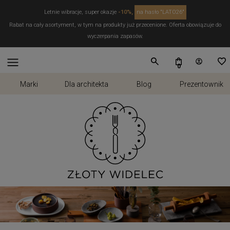
Letnie wibracje, super okazje
-10%,
na hasło "LATO26"
Rabat na cały asortyment, w tym na produkty już przecenione. Oferta obowiązuje do
wyczerpania zapasów.
Marki
Dla architekta
Blog
Prezentownik