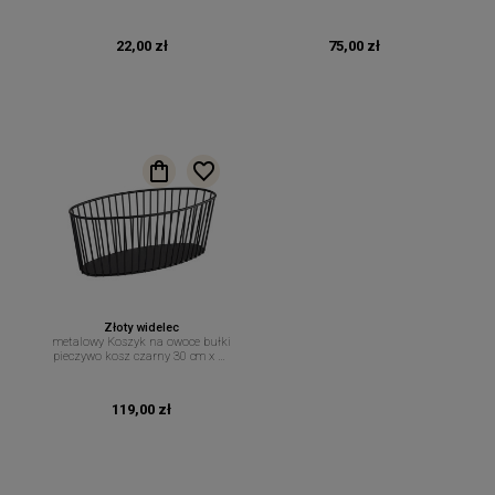
15 cm
cm
22,00 zł
75,00 zł
Złoty widelec
metalowy Koszyk na owoce bułki
pieczywo kosz czarny 30 cm x 14
cm
119,00 zł