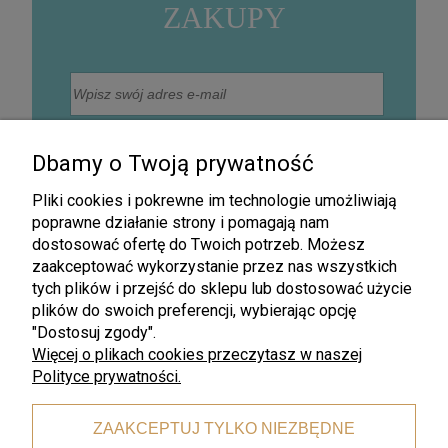
ZAKUPY
Wyrażam zgodę na otrzymywanie na podany adres
mailowy informacji handlowej drogą elektroniczną, w
Dbamy o Twoją prywatność
szczególności informacji o nowościach, promocjach,
rabatach, wyprzedażach oraz innych działaniach
związanych z promocją firmy (Newsletter).
Pliki cookies i pokrewne im technologie umożliwiają
Zapisz się
poprawne działanie strony i pomagają nam
dostosować ofertę do Twoich potrzeb. Możesz
zaakceptować wykorzystanie przez nas wszystkich
tych plików i przejść do sklepu lub dostosować użycie
plików do swoich preferencji, wybierając opcję
"Dostosuj zgody".
Więcej o plikach cookies przeczytasz w naszej
Polityce prywatności.
Darmowa wysyłka
ZAAKCEPTUJ TYLKO NIEZBĘDNE
dla zamówień od 199 zł