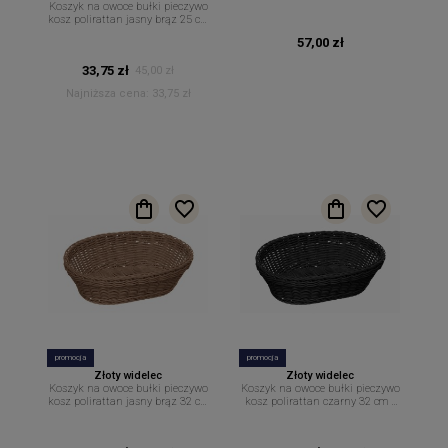
Koszyk na owoce bułki pieczywo
19 cm
kosz polirattan jasny brąz 25 cm
x 19 cm
57,00 zł
33,75 zł
45,00 zł
Najniższa cena:
33,75 zł
promocja
promocja
Złoty widelec
Złoty widelec
Koszyk na owoce bułki pieczywo
Koszyk na owoce bułki pieczywo
kosz polirattan jasny brąz 32 cm
kosz polirattan czarny 32 cm x
x 23 cm
23 cm