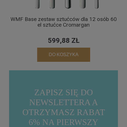
WMF Base zestaw sztućców dla 12 osób 60
el sztućce Cromargan
599,88 ZŁ
DO KOSZYKA
ZAPISZ SIĘ DO
NEWSLETTERA A
OTRZYMASZ RABAT
6% NA PIERWSZY