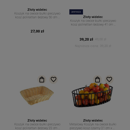
Złoty widelec
promocja
Koszyk na owoce bułki pieczywo
Złoty widelec
kosz polirattan beżowy 30 cm x
Koszyk na owoce bułki pieczywo
22 cm
kosz polirattan beżowy 41 cm x
29 cm
27,00 zł
39,20 zł
49,00 zł
Najniższa cena:
39,20 zł
Złoty widelec
Złoty widelec
Koszyk na owoce bułki pieczywo
Metalowy Koszyk na owoce bułki
kosz polirattan beżowy 22 cm x
pieczywo kosz czarny 21 cm x 10