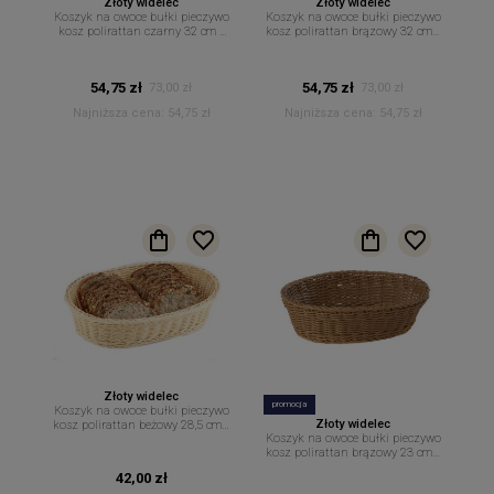
Złoty widelec
Złoty widelec
Koszyk na owoce bułki pieczywo
Koszyk na owoce bułki pieczywo
kosz polirattan czarny 32 cm x
kosz polirattan brązowy 32 cm x
23 cm
23 cm
54,75 zł
54,75 zł
73,00 zł
73,00 zł
Najniższa cena:
54,75 zł
Najniższa cena:
54,75 zł
Złoty widelec
promocja
Koszyk na owoce bułki pieczywo
Złoty widelec
kosz polirattan beżowy 28,5 cm x
Koszyk na owoce bułki pieczywo
17 cm
kosz polirattan brązowy 23 cm x
17 cm
42,00 zł