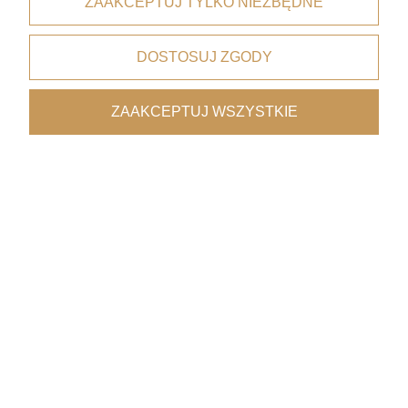
ZAAKCEPTUJ TYLKO NIEZBĘDNE
dla zamówień od 199 zł
DOSTOSUJ ZGODY
Bezpieczne płatności
dzięki certyfikatowi i szyfrowaniu SSL
ZAAKCEPTUJ WSZYSTKIE
Wygodne dostawy
kurierzy, paczkomaty, punkty odbioru
Współpraca z architektami
oferta premium