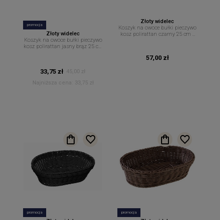
Złoty widelec
promocja
Koszyk na owoce bułki pieczywo
Złoty widelec
kosz polirattan czarny 25 cm x
Koszyk na owoce bułki pieczywo
19 cm
kosz polirattan jasny brąz 25 cm
x 19 cm
57,00 zł
33,75 zł
45,00 zł
Najniższa cena:
33,75 zł
promocja
promocja