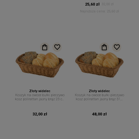
25,60 zł
32,00 zł
Najniższa cena:
25,60 zł
Złoty widelec
Złoty widelec
Koszyk na owoce bułki pieczywo
Koszyk na owoce bułki pieczywo
kosz polirattan jasny brąz 23 cm
kosz polirattan jasny brąz 31,5
x 17 cm
cm x 22 cm
32,00 zł
48,00 zł