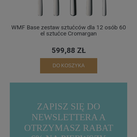
WMF Base zestaw sztućców dla 12 osób 60
el sztućce Cromargan
599,88 ZŁ
DO KOSZYKA
ZAPISZ SIĘ DO
NEWSLETTERA A
OTRZYMASZ RABAT