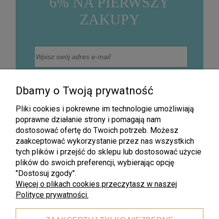
6% NA PIERWSZY
ZAKUPY
Wyrażam zgodę na otrzymywanie na podany adres
mailowy informacji handlowej drogą elektroniczną, w
Dbamy o Twoją prywatność
szczególności informacji o nowościach, promocjach,
rabatach, wyprzedażach oraz innych działaniach
związanych z promocją firmy (Newsletter).
Pliki cookies i pokrewne im technologie umożliwiają
Zapisz się
poprawne działanie strony i pomagają nam
dostosować ofertę do Twoich potrzeb. Możesz
zaakceptować wykorzystanie przez nas wszystkich
tych plików i przejść do sklepu lub dostosować użycie
plików do swoich preferencji, wybierając opcję
"Dostosuj zgody".
Więcej o plikach cookies przeczytasz w naszej
Polityce prywatności.
Darmowa wysyłka