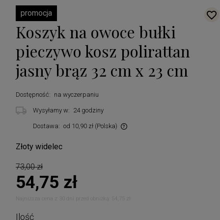
promocja
Koszyk na owoce bułki
pieczywo kosz polirattan
jasny brąz 32 cm x 23 cm
Dostępność:
na wyczerpaniu
Wysyłamy w:
24 godziny
Dostawa:
od 10,90 zł
(Polska)
Cena nie zawiera ewentualnych kosztów płatności
Złoty widelec
73,00 zł
54,75 zł
Najniższa cena z 30 dni przed obniżką:
54,75 zł