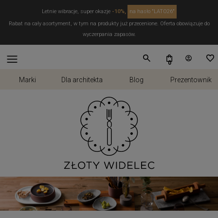
Letnie wibracje, super okazje
-10%,
na hasło "LATO26"
Rabat na cały asortyment, w tym na produkty już przecenione. Oferta obowiązuje do
wyczerpania zapasów.
Marki
Dla architekta
Blog
Prezentownik