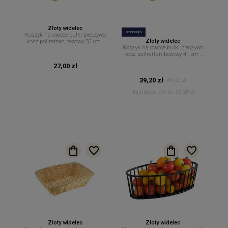
Złoty widelec
promocja
Koszyk na owoce bułki pieczywo
Złoty widelec
kosz polirattan beżowy 30 cm x
Koszyk na owoce bułki pieczywo
22 cm
kosz polirattan beżowy 41 cm x
29 cm
27,00 zł
39,20 zł
49,00 zł
Najniższa cena:
39,20 zł
Złoty widelec
Złoty widelec