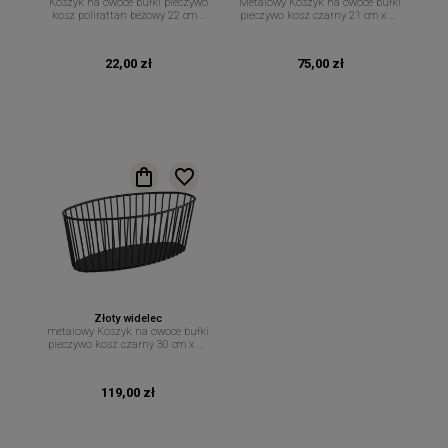
Koszyk na owoce bułki pieczywo
Metalowy Koszyk na owoce bułki
kosz polirattan beżowy 22 cm x
pieczywo kosz czarny 21 cm x 10
15 cm
cm
22,00 zł
75,00 zł
Złoty widelec
metalowy Koszyk na owoce bułki
pieczywo kosz czarny 30 cm x 14
cm
119,00 zł