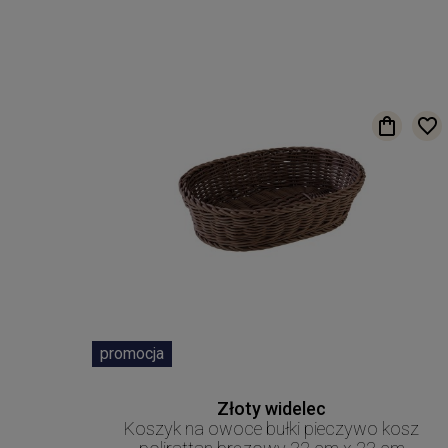
promocja
Złoty widelec
Koszyk na owoce bułki pieczywo kosz