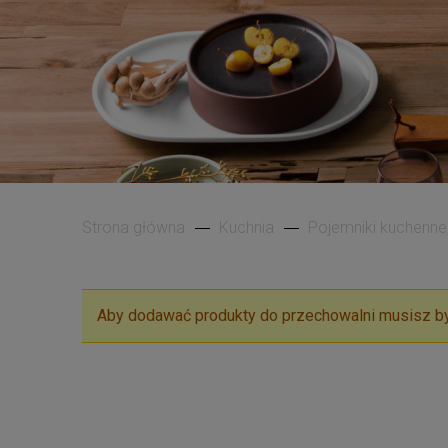
Strona główna
Kuchnia
Pojemniki kuchenne
Aby dodawać produkty do przechowalni musisz b