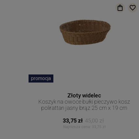
promocja
Złoty widelec
Koszyk na owoce bułki pieczywo kosz
polirattan jasny brąz 25 cm x 19 cm
33,75 zł
45,00 zł
Najniższa cena:
33,75 zł