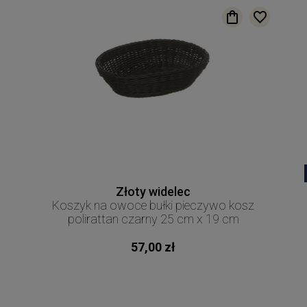
Złoty widelec
Koszyk na owoce bułki pieczywo kosz
polirattan czarny 25 cm x 19 cm
57,00 zł