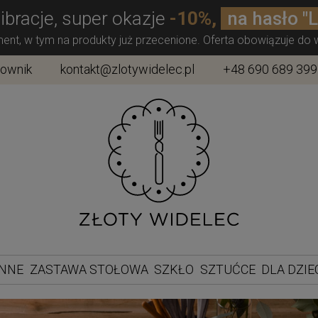
ibracje, super okazje
-10%,
na hasło "
ment, w tym na produkty już przecenione. Oferta obowiązuje do
townik
kontakt@zlotywidelec.pl
+48 690 689 399
ENNE
ZASTAWA STOŁOWA
SZKŁO
SZTUĆCE
DLA DZIE