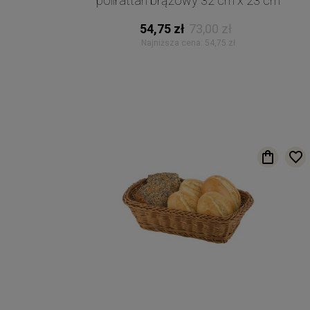
polirattan brązowy 32 cm x 23 cm
54,75 zł
73,00 zł
Najniższa cena:
54,75 zł