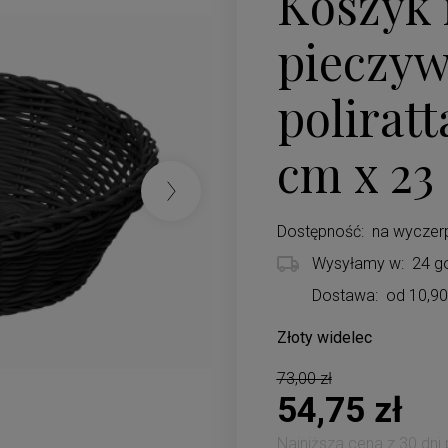
Koszyk 
pieczyw
poliratt
cm x 23
Dostępność:
na wyczer
Wysyłamy w:
24 g
Dostawa:
od 10,90
Złoty widelec
Cena nie zawiera ewentualnych koszt
73,00 zł
54,75 zł
Najniższa cena z 30 dni