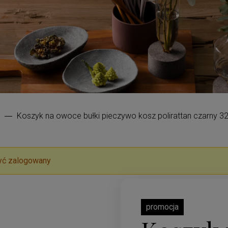
Koszyk na owoce bułki pieczywo kosz polirattan czarny 3
yć zalogowany
promocja