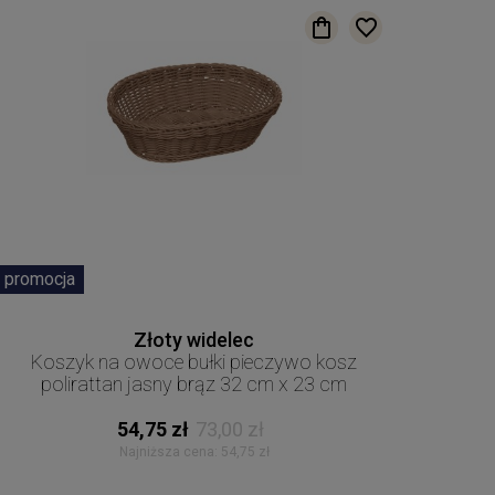
promocja
Złoty widelec
Koszyk na owoce bułki pieczywo kosz
polirattan jasny brąz 32 cm x 23 cm
54,75 zł
73,00 zł
Najniższa cena:
54,75 zł