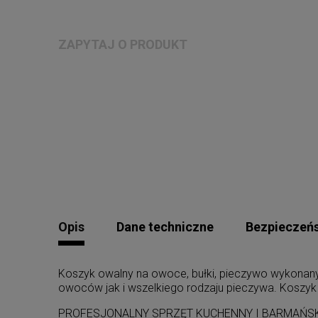
ZAPYTAJ O PRODUKT
Opis
Dane techniczne
Bezpieczeń
Koszyk owalny na owoce, bułki, pieczywo wykonan
owoców jak i wszelkiego rodzaju pieczywa. Koszyk j
PROFESJONALNY SPRZĘT KUCHENNY I BARMAŃSKI