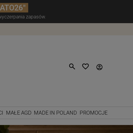
LATO26"
 wyczerpania zapasów.
CI
MAŁE AGD
MADE IN POLAND
PROMOCJE