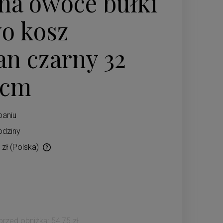
na owoce bułki
o kosz
an czarny 32
 cm
paniu
odziny
 zł
(Polska)
ów płatności
 przed obniżką:
54,75 zł