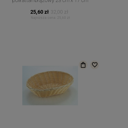
polirattan brązowy 23 cm x 17 cm
25,60 zł
32,00 zł
Najniższa cena:
25,60 zł