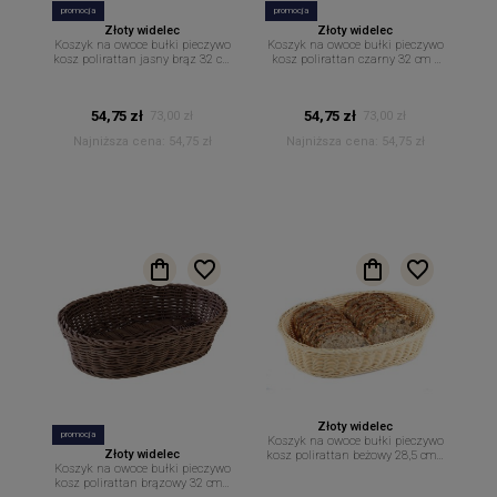
promocja
promocja
Złoty widelec
Złoty widelec
Koszyk na owoce bułki pieczywo
Koszyk na owoce bułki pieczywo
kosz polirattan jasny brąz 32 cm
kosz polirattan czarny 32 cm x
x 23 cm
23 cm
54,75 zł
54,75 zł
73,00 zł
73,00 zł
Najniższa cena:
54,75 zł
Najniższa cena:
54,75 zł
Złoty widelec
promocja
Koszyk na owoce bułki pieczywo
Złoty widelec
kosz polirattan beżowy 28,5 cm x
Koszyk na owoce bułki pieczywo
17 cm
kosz polirattan brązowy 32 cm x