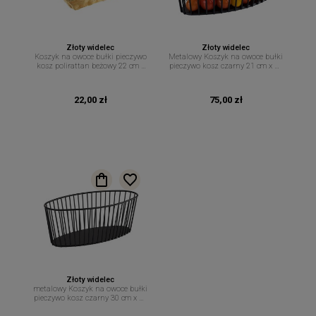
Złoty widelec
Złoty widelec
Koszyk na owoce bułki pieczywo
Metalowy Koszyk na owoce bułki
kosz polirattan beżowy 22 cm x
pieczywo kosz czarny 21 cm x 10
15 cm
cm
22,00 zł
75,00 zł
Złoty widelec
metalowy Koszyk na owoce bułki
pieczywo kosz czarny 30 cm x 14
cm