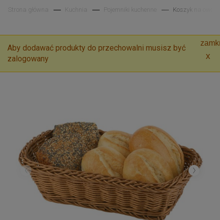
Strona główna
Kuchnia
Pojemniki kuchenne
Koszyk na owoce 
zamkn
Aby dodawać produkty do przechowalni musisz być
zalogowany