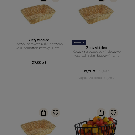
Złoty widelec
promocja
Koszyk na owoce bułki pieczywo
Złoty widelec
kosz polirattan beżowy 30 cm x
Koszyk na owoce bułki pieczywo
22 cm
kosz polirattan beżowy 41 cm x
29 cm
27,00 zł
39,20 zł
49,00 zł
Najniższa cena:
39,20 zł