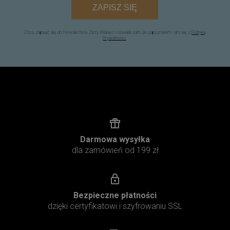
ZAPISZ SIĘ
Chcę zapisać się do Newslettera Złoty Widelec i oświadczam, że zapoznałem / am się z
Polityką
Prywatności
.
Darmowa wysyłka
dla zamówień od 199 zł
Bezpieczne płatności
dzięki certyfikatowi i szyfrowaniu SSL