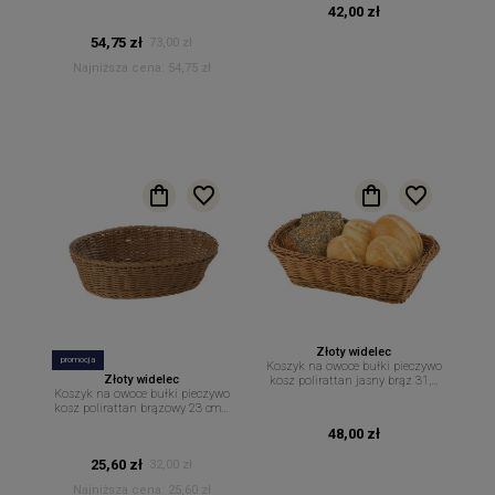
23 cm
42,00 zł
54,75 zł
73,00 zł
Najniższa cena:
54,75 zł
Złoty widelec
promocja
Koszyk na owoce bułki pieczywo
Złoty widelec
kosz polirattan jasny brąz 31,5
Koszyk na owoce bułki pieczywo
cm x 22 cm
kosz polirattan brązowy 23 cm x
17 cm
48,00 zł
25,60 zł
32,00 zł
Najniższa cena:
25,60 zł