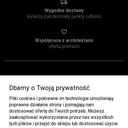
Wygodne dostawy
kurierzy, paczkomaty, punkty odbioru
Współpraca z architektami
oferta premium
Pomoc
Moje konto
Dbamy o Twoją prywatność
Regulamin
Twoje zamówienia
Zwroty i Reklamacje
Ustawienia konta
Pliki cookies i pokrewne im technologie umożliwiają
poprawne działanie strony i pomagają nam
Pliki do pobrania
Przechowalnia
dostosować ofertę do Twoich potrzeb. Możesz
zaakceptować wykorzystanie przez nas wszystkich
Płatności i dostawa
Informacje
tych plików i przejść do sklepu lub dostosować użycie