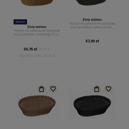
Złoty widelec
promocja
Koszyk na owoce bułki pieczywo
Złoty widelec
kosz polirattan czarny 25 cm x
Koszyk na owoce bułki pieczywo
19 cm
kosz polirattan jasny brąz 25 cm
x 19 cm
57,00 zł
33,75 zł
45,00 zł
Najniższa cena:
33,75 zł