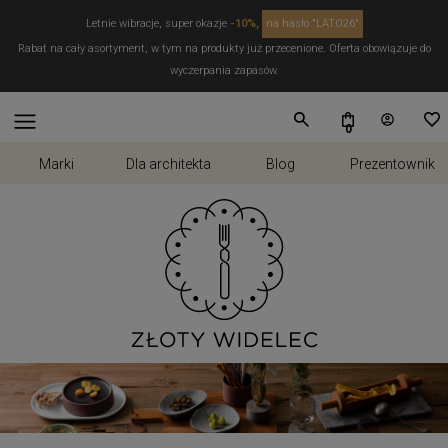
Letnie wibracje, super okazje
-10%,
na hasło "LATO26"
Rabat na cały asortyment, w tym na produkty już przecenione. Oferta obowiązuje do
wyczerpania zapasów.
Marki
Dla architekta
Blog
Prezentownik