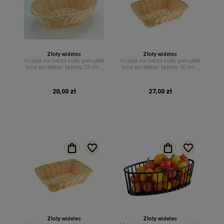
Złoty widelec
Złoty widelec
Koszyk na owoce bułki pieczywo
Koszyk na owoce bułki pieczywo
kosz polirattan beżowy 23 cm x
kosz polirattan beżowy 30 cm x
15 cm
22 cm
20,00 zł
27,00 zł
Złoty widelec
Złoty widelec