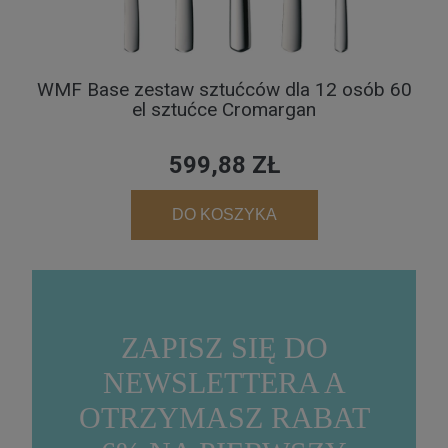
WMF Base zestaw sztućców dla 12 osób 60
el sztućce Cromargan
599,88 ZŁ
DO KOSZYKA
ZAPISZ SIĘ DO
NEWSLETTERA A
OTRZYMASZ RABAT