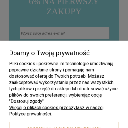
6% NA PIERWSZY
ZAKUPY
Wyrażam zgodę na otrzymywanie na podany adres
mailowy informacji handlowej drogą elektroniczną, w
Dbamy o Twoją prywatność
szczególności informacji o nowościach, promocjach,
rabatach, wyprzedażach oraz innych działaniach
związanych z promocją firmy (Newsletter).
Pliki cookies i pokrewne im technologie umożliwiają
Zapisz się
poprawne działanie strony i pomagają nam
dostosować ofertę do Twoich potrzeb. Możesz
zaakceptować wykorzystanie przez nas wszystkich
tych plików i przejść do sklepu lub dostosować użycie
plików do swoich preferencji, wybierając opcję
"Dostosuj zgody".
Więcej o plikach cookies przeczytasz w naszej
Polityce prywatności.
Darmowa wysyłka