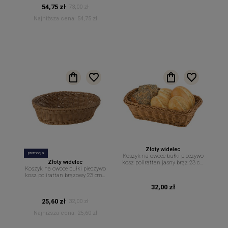
54,75 zł
73,00 zł
Najniższa cena:
54,75 zł
Złoty widelec
promocja
Koszyk na owoce bułki pieczywo
Złoty widelec
kosz polirattan jasny brąz 23 cm
Koszyk na owoce bułki pieczywo
x 17 cm
kosz polirattan brązowy 23 cm x
17 cm
32,00 zł
25,60 zł
32,00 zł
Najniższa cena:
25,60 zł