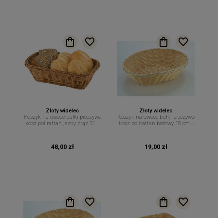
Złoty widelec
Złoty widelec
Koszyk na owoce bułki pieczywo
Koszyk na owoce bułki pieczywo
kosz polirattan jasny brąz 31,5
kosz polirattan beżowy 18 cm x
cm x 22 cm
12 cm
48,00 zł
19,00 zł