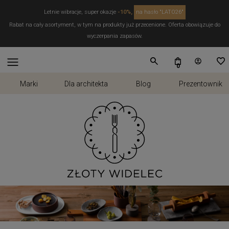
Letnie wibracje, super okazje
-10%,
na hasło "LATO26"
Rabat na cały asortyment, w tym na produkty już przecenione. Oferta obowiązuje do
wyczerpania zapasów.
Marki
Dla architekta
Blog
Prezentownik