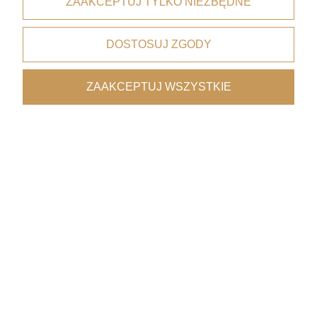
ZAAKCEPTUJ TYLKO NIEZBĘDNE
dla zamówień od 199 zł
DOSTOSUJ ZGODY
Bezpieczne płatności
dzięki certyfikatowi i szyfrowaniu SSL
ZAAKCEPTUJ WSZYSTKIE
Wygodne dostawy
kurierzy, paczkomaty, punkty odbioru
Współpraca z architektami
oferta premium