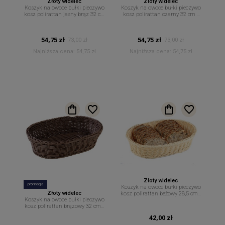
Złoty widelec
Złoty widelec
Koszyk na owoce bułki pieczywo
Koszyk na owoce bułki pieczywo
kosz polirattan jasny brąz 32 cm
kosz polirattan czarny 32 cm x
x 23 cm
23 cm
54,75 zł
54,75 zł
73,00 zł
73,00 zł
Najniższa cena:
54,75 zł
Najniższa cena:
54,75 zł
Złoty widelec
promocja
Koszyk na owoce bułki pieczywo
Złoty widelec
kosz polirattan beżowy 28,5 cm x
Koszyk na owoce bułki pieczywo
17 cm
kosz polirattan brązowy 32 cm x
23 cm
42,00 zł