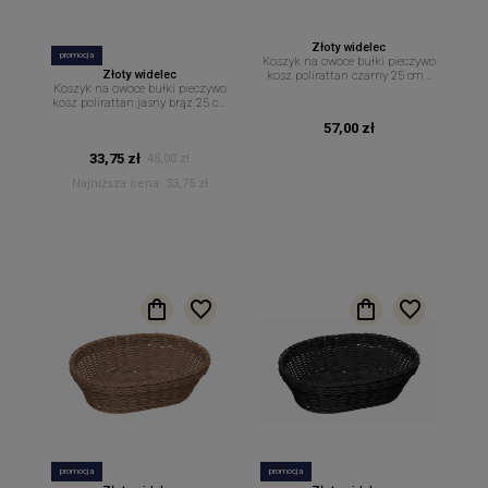
Złoty widelec
promocja
Koszyk na owoce bułki pieczywo
Złoty widelec
kosz polirattan czarny 25 cm x
Koszyk na owoce bułki pieczywo
19 cm
kosz polirattan jasny brąz 25 cm
x 19 cm
57,00 zł
33,75 zł
45,00 zł
Najniższa cena:
33,75 zł
promocja
promocja