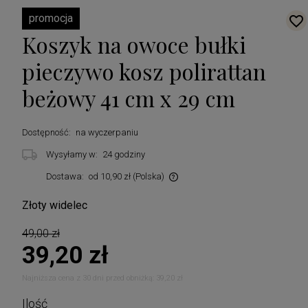
promocja
Koszyk na owoce bułki
pieczywo kosz polirattan
beżowy 41 cm x 29 cm
Dostępność:
na wyczerpaniu
Wysyłamy w:
24 godziny
Dostawa:
od 10,90 zł
(Polska)
Cena nie zawiera ewentualnych kosztów płatności
Złoty widelec
49,00 zł
39,20 zł
Najniższa cena z 30 dni przed obniżką:
39,20 zł