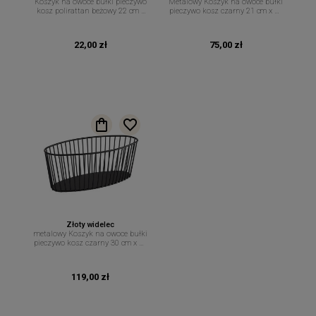
Koszyk na owoce bułki pieczywo
Metalowy Koszyk na owoce bułki
kosz polirattan beżowy 22 cm x
pieczywo kosz czarny 21 cm x 10
15 cm
cm
22,00 zł
75,00 zł
Złoty widelec
metalowy Koszyk na owoce bułki
pieczywo kosz czarny 30 cm x 14
cm
119,00 zł