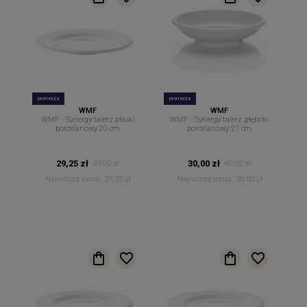
promocja
promocja
WMF
WMF
WMF - Synergy talerz płaski
WMF - Synergy talerz głęboki
porcelanowy 20 cm.
porcelanowy 21 cm.
29,25 zł
30,00 zł
39,00 zł
40,00 zł
Najniższa cena:
29,25 zł
Najniższa cena:
30,00 zł