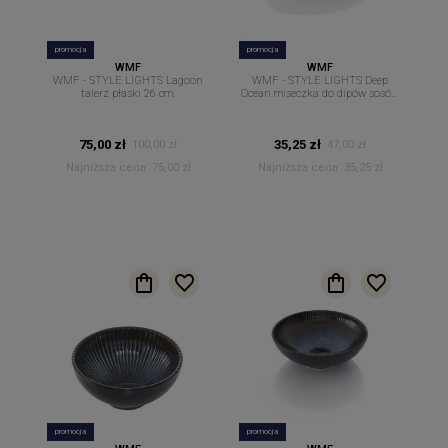
promocja
promocja
WMF
WMF
WMF - STYLE LIGHTS Lagoon
WMF - STYLE LIGHTS Deep
talerz płaski 26 cm.
Ocean miseczka do dipów sosów
owalna 12 cm x 8.7cm
75,00 zł
35,25 zł
100,00 zł
47,00 zł
Najniższa cena:
75,00 zł
Najniższa cena:
35,25 zł
promocja
promocja