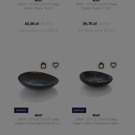
WMF
WMF
WMF - STYLE LIGHTS Deep
WMF - STYLE LIGHTS Deep
Ocean miska 19 cm.
Ocean miska 12 cm.
63,00 zł
39,75 zł
84,00 zł
53,00 zł
Najniższa cena:
63,00 zł
Najniższa cena:
39,75 zł
promocja
promocja
WMF
WMF
WMF - STYLE LIGHTS Deep
WMF - STYLE LIGHTS Deep
Ocean miska owalna 26 cm x 23
Ocean Green miseczka do dipów
cm.
sosów owalna 12 cm x 8,7cm