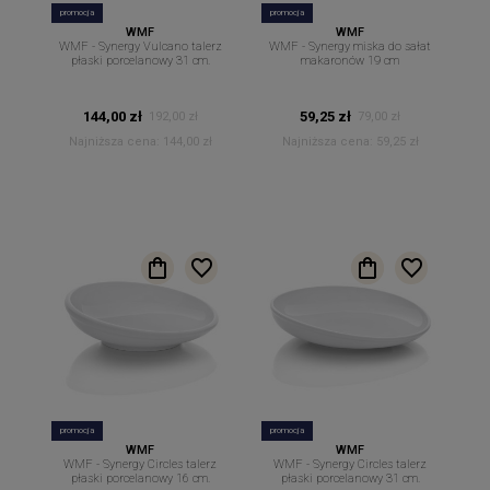
promocja
promocja
WMF
WMF
WMF - Synergy Vulcano talerz
WMF - Synergy miska do sałat
płaski porcelanowy 31 cm.
makaronów 19 cm
144,00 zł
59,25 zł
192,00 zł
79,00 zł
Najniższa cena:
144,00 zł
Najniższa cena:
59,25 zł
promocja
promocja
WMF
WMF
WMF - Synergy Circles talerz
WMF - Synergy Circles talerz
płaski porcelanowy 16 cm.
płaski porcelanowy 31 cm.