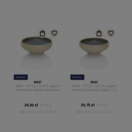
promocja
promocja
WMF
WMF
WMF - STYLE LIGHTS Lagoon
WMF - STYLE LIGHTS Lagoon
miseczka do dipów sosów 8 cm
miseczka do dipów sosów 11,5
cm
24,00 zł
39,75 zł
32,00 zł
53,00 zł
Najniższa cena:
24,00 zł
Najniższa cena:
39,75 zł