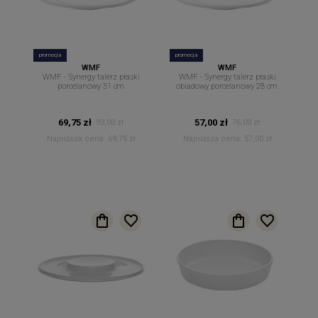
promocja
promocja
WMF
WMF
WMF - Synergy talerz płaski
WMF - Synergy talerz płaski
porcelanowy 31 cm.
obiadowy porcelanowy 28 cm.
69,75 zł
57,00 zł
93,00 zł
76,00 zł
Najniższa cena:
69,75 zł
Najniższa cena:
57,00 zł