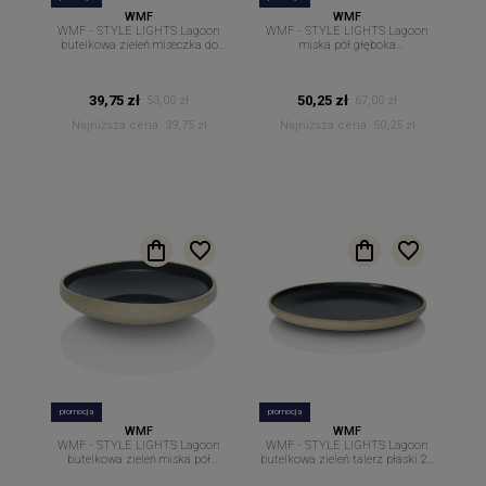
WMF
WMF
WMF - STYLE LIGHTS Lagoon
WMF - STYLE LIGHTS Lagoon
butelkowa zieleń miseczka do
miska pół głęboka
dipów sosów 11,5 cm
ciemnozielona 16 cm.
39,75 zł
50,25 zł
53,00 zł
67,00 zł
Najniższa cena:
39,75 zł
Najniższa cena:
50,25 zł
promocja
promocja
WMF
WMF
WMF - STYLE LIGHTS Lagoon
WMF - STYLE LIGHTS Lagoon
butelkowa zieleń miska pół
butelkowa zieleń talerz płaski 22
głęboka 21 cm.
cm.