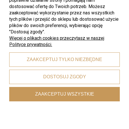
poprawne działanie strony i pomagają nam
dostosować ofertę do Twoich potrzeb. Możesz
zaakceptować wykorzystanie przez nas wszystkich
tych plików i przejść do sklepu lub dostosować użycie
plików do swoich preferencji, wybierając opcję
"Dostosuj zgody".
Więcej o plikach cookies przeczytasz w naszej
Polityce prywatności.
ZAAKCEPTUJ TYLKO NIEZBĘDNE
promocja
promocja
WMF
WMF
DOSTOSUJ ZGODY
WMF - STYLE LIGHTS Deep
WMF - STYLE LIGHTS Geo Rose
Ocean Green miska owalna 26
kubek miseczka do dipów sosów
cm. x 23 cm.
9 cm
ZAAKCEPTUJ WSZYSTKIE
105,75 zł
36,00 zł
141,00 zł
48,00 zł
Najniższa cena:
105,75 zł
Najniższa cena:
36,00 zł