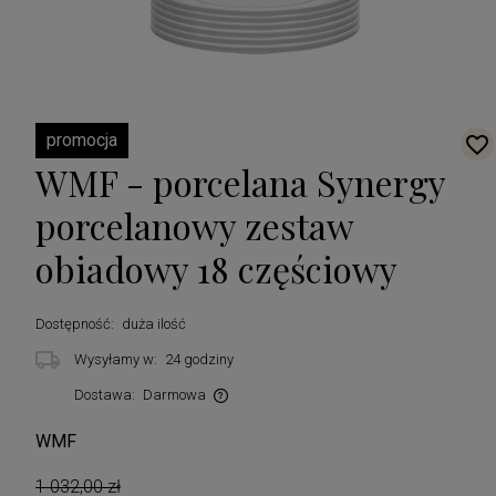
promocja
WMF - porcelana Synergy
porcelanowy zestaw
obiadowy 18 częściowy
Dostępność:
duża ilość
Wysyłamy w:
24 godziny
Dostawa:
Darmowa
Cena nie zawiera ewentualnych kosztów płatności
WMF
1 032,00 zł