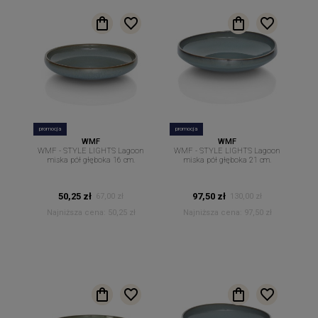
promocja
promocja
WMF
WMF
WMF - STYLE LIGHTS Lagoon
WMF - STYLE LIGHTS Lagoon
miska pół głęboka 16 cm.
miska pół głęboka 21 cm.
50,25 zł
97,50 zł
67,00 zł
130,00 zł
Najniższa cena:
50,25 zł
Najniższa cena:
97,50 zł