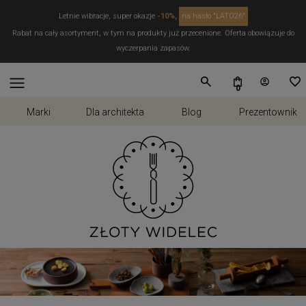
Letnie wibracje, super okazje
-10%,
na hasło "LATO26"
Rabat na cały asortyment, w tym na produkty już przecenione. Oferta obowiązuje do
wyczerpania zapasów.
Marki
Dla architekta
Blog
Prezentownik