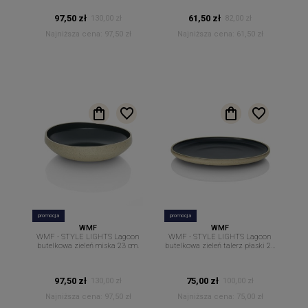
97,50 zł
61,50 zł
130,00 zł
82,00 zł
Najniższa cena:
97,50 zł
Najniższa cena:
61,50 zł
promocja
promocja
WMF
WMF
WMF - STYLE LIGHTS Lagoon
WMF - STYLE LIGHTS Lagoon
butelkowa zieleń miska 23 cm.
butelkowa zieleń talerz płaski 26
cm.
97,50 zł
75,00 zł
130,00 zł
100,00 zł
Najniższa cena:
97,50 zł
Najniższa cena:
75,00 zł