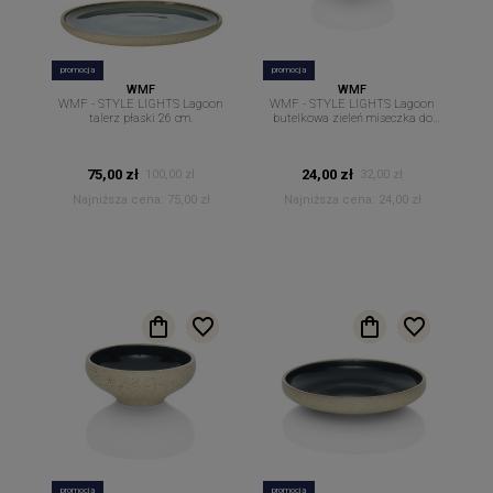
promocja
promocja
WMF
WMF
WMF - STYLE LIGHTS Lagoon
WMF - STYLE LIGHTS Lagoon
talerz płaski 26 cm.
butelkowa zieleń miseczka do
dipów sosów 8 cm
75,00 zł
24,00 zł
100,00 zł
32,00 zł
Najniższa cena:
75,00 zł
Najniższa cena:
24,00 zł
promocja
promocja