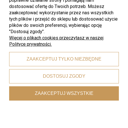
poprawne działanie strony i pomagają nam
dostosować ofertę do Twoich potrzeb. Możesz
72,00 zł
36,00 zł
96,00 zł
48,00 zł
zaakceptować wykorzystanie przez nas wszystkich
Najniższa cena:
72,00 zł
Najniższa cena:
36,00 zł
tych plików i przejść do sklepu lub dostosować użycie
plików do swoich preferencji, wybierając opcję
"Dostosuj zgody".
Więcej o plikach cookies przeczytasz w naszej
Polityce prywatności.
ZAAKCEPTUJ TYLKO NIEZBĘDNE
DOSTOSUJ ZGODY
promocja
promocja
ZAAKCEPTUJ WSZYSTKIE
WMF
WMF
WMF - STYLE LIGHTS Geo
WMF - STYLE LIGHTS Geo
Green miska miseczka do dipów
Green miska 22 cm.
sosów 14 cm
54,75 zł
93,75 zł
73,00 zł
125,00 zł
Najniższa cena:
54,75 zł
Najniższa cena:
93,75 zł