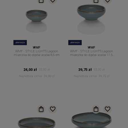
promocja
promocja
WMF
WMF
WMF - STYLE LIGHTS Lagoon
WMF - STYLE LIGHTS Lagoon
miseczka do dipów sosów 8,5 cm
miseczka do dipów sosów 11,5
cm
24,00 zł
39,75 zł
32,00 zł
53,00 zł
Najniższa cena:
24,00 zł
Najniższa cena:
39,75 zł