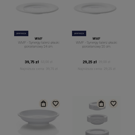
promocja
promocja
WMF
WMF
WMF - Synergy talerz płaski
WMF - Synergy talerz płaski
porcelanowy 24 cm.
porcelanowy 20 cm.
39,75 zł
29,25 zł
53,00 zł
39,00 zł
Najniższa cena:
39,75 zł
Najniższa cena:
29,25 zł