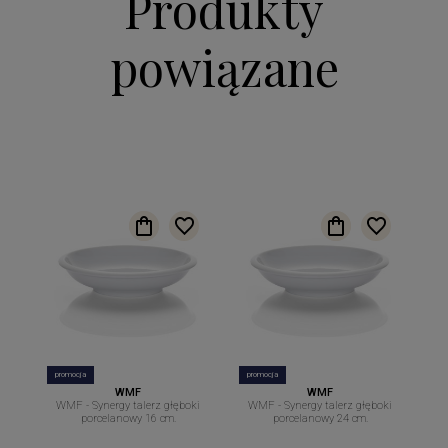
Produkty
powiązane
promocja
promocja
WMF
WMF
WMF - Synergy talerz głęboki
WMF - Synergy talerz głęboki
porcelanowy 16 cm.
porcelanowy 24 cm.