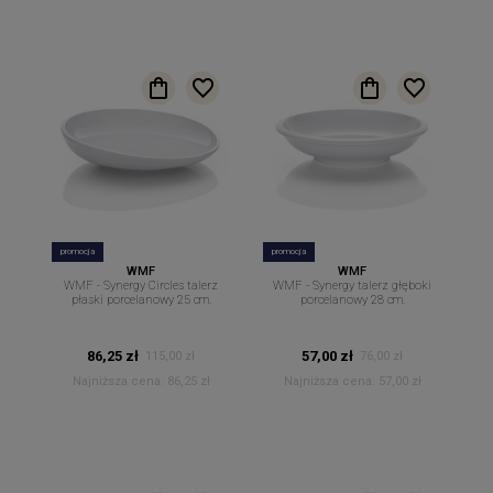
promocja
promocja
WMF
WMF
WMF - Synergy Circles talerz
WMF - Synergy talerz głęboki
płaski porcelanowy 25 cm.
porcelanowy 28 cm.
86,25 zł
57,00 zł
115,00 zł
76,00 zł
Najniższa cena:
86,25 zł
Najniższa cena:
57,00 zł