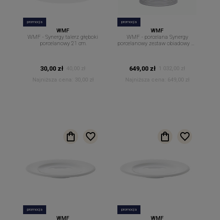
promocja
promocja
WMF
WMF
WMF - Synergy talerz głęboki
WMF - porcelana Synergy
porcelanowy 21 cm.
porcelanowy zestaw obiadowy 18
częściowy
30,00 zł
649,00 zł
40,00 zł
1 032,00 zł
Najniższa cena:
30,00 zł
Najniższa cena:
649,00 zł
promocja
promocja
WMF
WMF