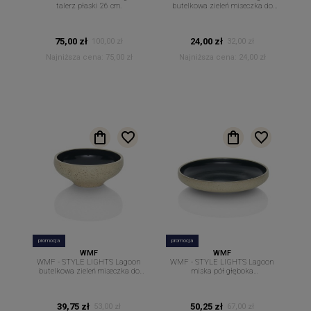
talerz płaski 26 cm.
butelkowa zieleń miseczka do
dipów sosów 8 cm
75,00 zł
24,00 zł
100,00 zł
32,00 zł
Najniższa cena:
75,00 zł
Najniższa cena:
24,00 zł
promocja
promocja
WMF
WMF
WMF - STYLE LIGHTS Lagoon
WMF - STYLE LIGHTS Lagoon
butelkowa zieleń miseczka do
miska pół głęboka
dipów sosów 11,5 cm
ciemnozielona 16 cm.
39,75 zł
50,25 zł
53,00 zł
67,00 zł