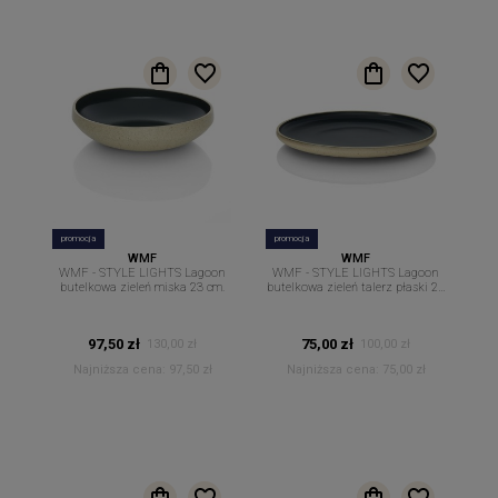
promocja
promocja
WMF
WMF
WMF - STYLE LIGHTS Lagoon
WMF - STYLE LIGHTS Lagoon
butelkowa zieleń miska 23 cm.
butelkowa zieleń talerz płaski 26
cm.
97,50 zł
75,00 zł
130,00 zł
100,00 zł
Najniższa cena:
97,50 zł
Najniższa cena:
75,00 zł