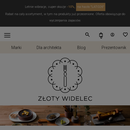
Letnie wibracje, super okazje
-10%,
na hasło "LATO26"
Rabat na cały asortyment, w tym na produkty już przecenione. Oferta obowiązuje do
wyczerpania zapasów.
Marki
Dla architekta
Blog
Prezentownik