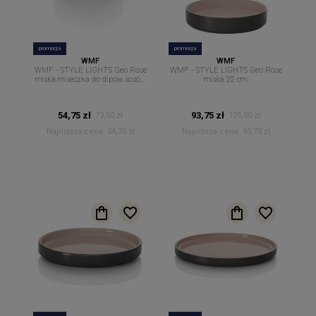
promocja
promocja
WMF
WMF
WMF - STYLE LIGHTS Geo Rose
WMF - STYLE LIGHTS Geo Rose
miska miseczka do dipów sosów
miska 22 cm.
14 cm
54,75 zł
93,75 zł
73,00 zł
125,00 zł
Najniższa cena:
54,75 zł
Najniższa cena:
93,75 zł