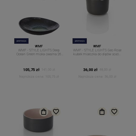
promocja
promocja
WMF
WMF
WMF - STYLE LIGHTS Deep
WMF - STYLE LIGHTS Geo Rose
Ocean Green miska owalna 26
kubek miseczka do dipów sosów
cm. x 23 cm.
9 cm
105,75 zł
36,00 zł
141,00 zł
48,00 zł
Najniższa cena:
105,75 zł
Najniższa cena:
36,00 zł