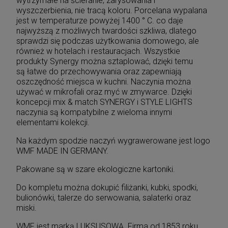
wytrzymałe na ścieranie, zarysowania i
wyszczerbienia, nie tracą koloru. Porcelana wypalana
jest w temperaturze powyżej 1400 ° C. co daje
najwyższą z możliwych twardości szkliwa, dlatego
sprawdzi się podczas użytkowania domowego, ale
również w hotelach i restauracjach. Wszystkie
produkty Synergy można sztaplować, dzięki temu
są łatwe do przechowywania oraz zapewniają
oszczędność miejsca w kuchni. Naczynia można
używać w mikrofali oraz myć w zmywarce. Dzięki
koncepcji mix & match SYNERGY i STYLE LIGHTS
naczynia są kompatybilne z wieloma innymi
elementami kolekcji.
Na każdym spodzie naczyń wygrawerowane jest logo
WMF MADE IN GERMANY.
Pakowane są w szare ekologiczne kartoniki.
Do kompletu można dokupić filiżanki, kubki, spodki,
bulionówki, talerze do serwowania, salaterki oraz
miski.
WMF jest marką LUKSUSOWĄ. Firma od 1853 roku