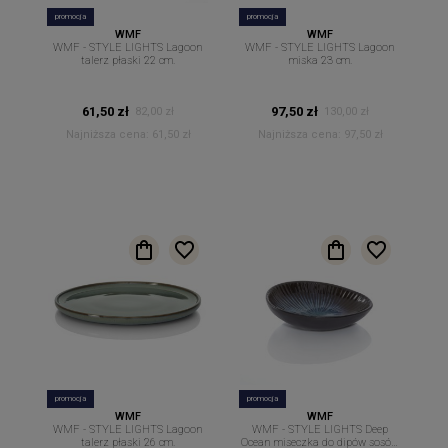
promocja
promocja
WMF
WMF
WMF - STYLE LIGHTS Lagoon
WMF - STYLE LIGHTS Lagoon
talerz płaski 22 cm.
miska 23 cm.
61,50 zł
97,50 zł
82,00 zł
130,00 zł
Najniższa cena:
61,50 zł
Najniższa cena:
97,50 zł
promocja
promocja
WMF
WMF
WMF - STYLE LIGHTS Lagoon
WMF - STYLE LIGHTS Deep
talerz płaski 26 cm.
Ocean miseczka do dipów sosów