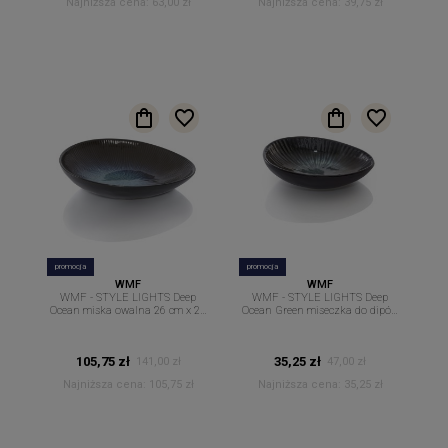
Najniższa cena:
63,00 zł
Najniższa cena:
39,75 zł
promocja
promocja
WMF
WMF
WMF - STYLE LIGHTS Deep
WMF - STYLE LIGHTS Deep
Ocean miska owalna 26 cm x 23
Ocean Green miseczka do dipów
cm.
sosów owalna 12 cm x 8,7cm
105,75 zł
35,25 zł
141,00 zł
47,00 zł
Najniższa cena:
105,75 zł
Najniższa cena:
35,25 zł