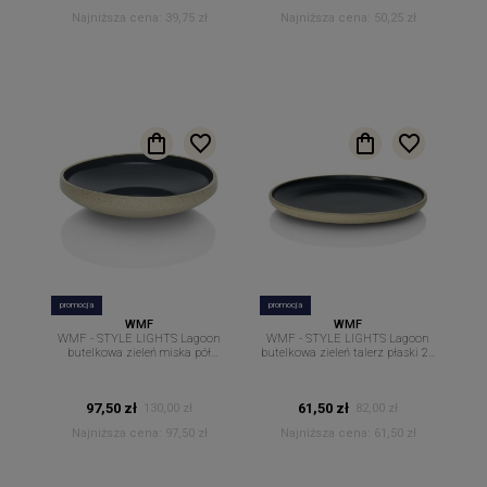
Najniższa cena:
39,75 zł
Najniższa cena:
50,25 zł
promocja
promocja
WMF
WMF
WMF - STYLE LIGHTS Lagoon
WMF - STYLE LIGHTS Lagoon
butelkowa zieleń miska pół
butelkowa zieleń talerz płaski 22
głęboka 21 cm.
cm.
97,50 zł
61,50 zł
130,00 zł
82,00 zł
Najniższa cena:
97,50 zł
Najniższa cena:
61,50 zł