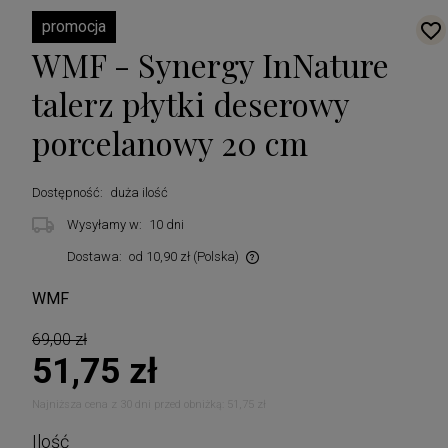
promocja
WMF - Synergy InNature
talerz płytki deserowy
porcelanowy 20 cm
Dostępność:
duża ilość
Wysyłamy w:
10 dni
Dostawa:
od 10,90 zł
(Polska)
Cena nie zawiera ewentualnych kosztów płatności
WMF
69,00 zł
51,75 zł
Najniższa cena z 30 dni przed obniżką:
51,75 zł