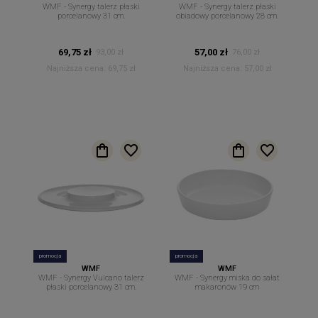
WMF - Synergy talerz płaski
WMF - Synergy talerz płaski
porcelanowy 31 cm.
obiadowy porcelanowy 28 cm.
69,75 zł
57,00 zł
93,00 zł
76,00 zł
Najniższa cena:
69,75 zł
Najniższa cena:
57,00 zł
promocja
promocja
WMF
WMF
WMF - Synergy Vulcano talerz
WMF - Synergy miska do sałat
płaski porcelanowy 31 cm.
makaronów 19 cm