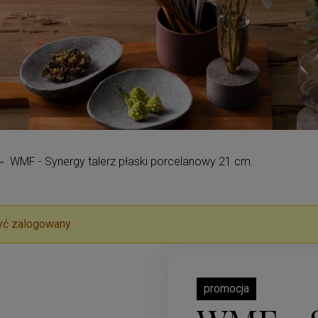
WMF - Synergy talerz płaski porcelanowy 21 cm.
yć zalogowany
promocja