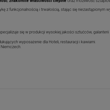
łość
,
znakomite właściwości cieplne
oraz możliwość sztaplo
ę z funkcjonalnością i trwałością, stając się niezastąpionym 
jalizuje się w produkcji wysokiej jakości sztućców, galanteri
ujących wyposażenie dla Hoteli, restauracji i kawiarni.
 w Niemczech.