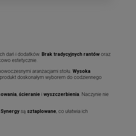
ych dań i dodatków.
Brak tradycyjnych rantów
oraz
kowo estetycznie.
i nowoczesnymi aranżacjami stołu.
Wysoka
 produkt doskonałym wyborem do codziennego
sowania
,
ścieranie
i
wyszczerbienia
. Naczynie nie
i
Synergy
są
sztaplowane
, co ułatwia ich