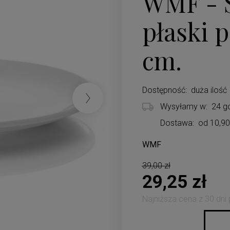
WMF - S
płaski 
cm.
Dostępność:
duża ilość
Wysyłamy w:
24 g
Dostawa:
od 10,90
WMF
Cena nie zawiera ewentualnych koszt
39,00 zł
29,25 zł
Najniższa cena z 30 dni