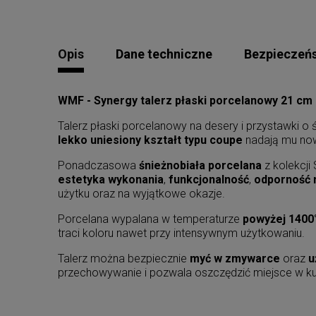
Opis
Dane techniczne
Bezpieczeń
WMF - Synergy talerz płaski porcelanowy 21 cm
Talerz płaski porcelanowy na desery i przystawki 
lekko uniesiony kształt typu coupe
nadają mu nowo
Ponadczasowa
śnieżnobiała porcelana
z kolekcji
estetyka wykonania
,
funkcjonalność
,
odporność 
użytku oraz na wyjątkowe okazje.
Porcelana wypalana w temperaturze
powyżej 1400
traci koloru nawet przy intensywnym użytkowaniu.
Talerz można bezpiecznie
myć w zmywarce
oraz
u
przechowywanie i pozwala oszczędzić miejsce w ku