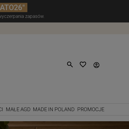
LATO26"
 wyczerpania zapasów.
CI
MAŁE AGD
MADE IN POLAND
PROMOCJE