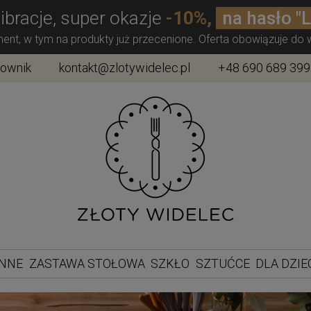
ibracje, super okazje
-10%,
na hasło "
ment, w tym na produkty już przecenione. Oferta obowiązuje do
townik
kontakt@zlotywidelec.pl
+48 690 689 399
ENNE
ZASTAWA STOŁOWA
SZKŁO
SZTUĆCE
DLA DZIE