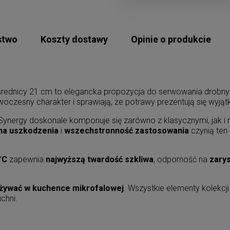
stwo
Koszty dostawy
Opinie o produkcie
o średnicy 21 cm to elegancka propozycja do serwowania drobn
czesny charakter i sprawiają, że potrawy prezentują się wyjąt
 Synergy doskonale komponuje się zarówno z klasycznymi, jak 
na uszkodzenia
i
wszechstronność zastosowania
czynią ten
°C
zapewnia
najwyższą twardość szkliwa
, odporność na
zary
żywać w kuchence mikrofalowej
. Wszystkie elementy kolekcj
chni.