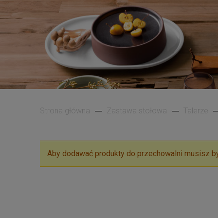
Strona główna
Zastawa stołowa
Talerze
Aby dodawać produkty do przechowalni musisz b