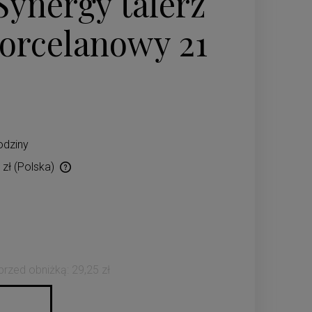
ynergy talerz
porcelanowy 21
odziny
 zł
(Polska)
ów płatności
 przed obniżką:
29,25 zł