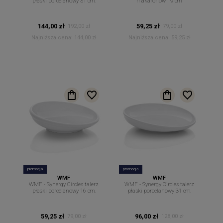
płaski porcelanowy 31 cm.
makaronów 19 cm
144,00 zł
59,25 zł
192,00 zł
79,00 zł
Najniższa cena:
144,00 zł
Najniższa cena:
59,25 zł
promocja
promocja
WMF
WMF
WMF - Synergy Circles talerz
WMF - Synergy Circles talerz
płaski porcelanowy 16 cm.
płaski porcelanowy 31 cm.
59,25 zł
96,00 zł
79,00 zł
128,00 zł