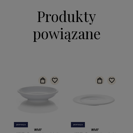
Produkty
powiązane
promocja
promocja
WMF
WMF