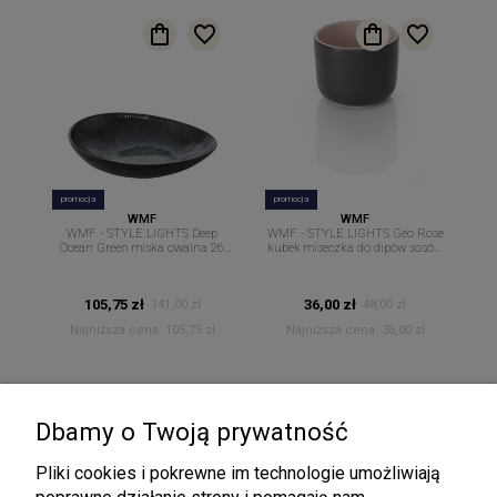
promocja
promocja
WMF
WMF
WMF - STYLE LIGHTS Deep
WMF - STYLE LIGHTS Geo Rose
Ocean Green miska owalna 26
kubek miseczka do dipów sosów
cm. x 23 cm.
9 cm
105,75 zł
36,00 zł
141,00 zł
48,00 zł
Najniższa cena:
105,75 zł
Najniższa cena:
36,00 zł
Dbamy o Twoją prywatność
Pliki cookies i pokrewne im technologie umożliwiają