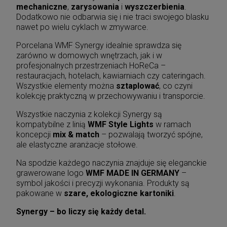
mechaniczne
,
zarysowania
i
wyszczerbienia
.
Dodatkowo nie odbarwia się i nie traci swojego blasku
nawet po wielu cyklach w zmywarce.
Porcelana WMF Synergy idealnie sprawdza się
zarówno w domowych wnętrzach, jak i w
profesjonalnych przestrzeniach HoReCa –
restauracjach, hotelach, kawiarniach czy cateringach.
Wszystkie elementy można
sztaplować
, co czyni
kolekcję praktyczną w przechowywaniu i transporcie.
Wszystkie naczynia z kolekcji Synergy są
kompatybilne z linią
WMF Style Lights
w ramach
koncepcji
mix & match
– pozwalają tworzyć spójne,
ale elastyczne aranżacje stołowe.
Na spodzie każdego naczynia znajduje się eleganckie
grawerowane logo
WMF MADE IN GERMANY
–
symbol jakości i precyzji wykonania. Produkty są
pakowane w
szare, ekologiczne kartoniki
.
Synergy – bo liczy się każdy detal.