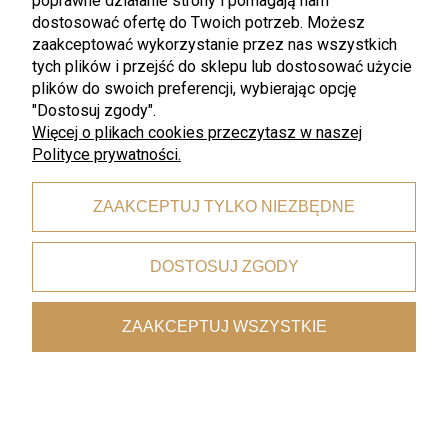
poprawne działanie strony i pomagają nam
dostosować ofertę do Twoich potrzeb. Możesz
zaakceptować wykorzystanie przez nas wszystkich
tych plików i przejść do sklepu lub dostosować użycie
plików do swoich preferencji, wybierając opcję
"Dostosuj zgody".
promocja
promocja
Więcej o plikach cookies przeczytasz w naszej
WMF
WMF
WMF - STYLE LIGHTS Geo Rose
WMF - STYLE LIGHTS Geo Rose
Polityce prywatności.
miska miseczka do dipów sosów
miska 22 cm.
14 cm
ZAAKCEPTUJ TYLKO NIEZBĘDNE
54,75 zł
93,75 zł
73,00 zł
125,00 zł
Najniższa cena:
54,75 zł
Najniższa cena:
93,75 zł
DOSTOSUJ ZGODY
ZAAKCEPTUJ WSZYSTKIE