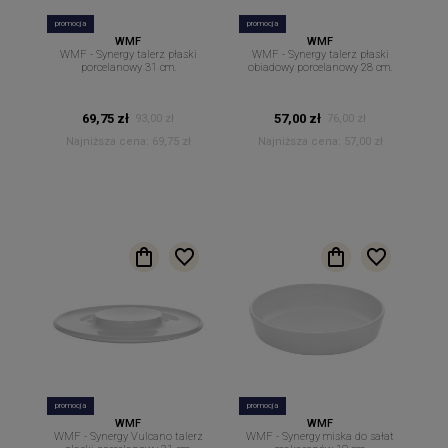
promocja
promocja
WMF
WMF
WMF - Synergy talerz płaski
WMF - Synergy talerz płaski
porcelanowy 31 cm.
obiadowy porcelanowy 28 cm.
69,75 zł
57,00 zł
93,00 zł
76,00 zł
Najniższa cena:
69,75 zł
Najniższa cena:
57,00 zł
promocja
promocja
WMF
WMF
WMF - Synergy Vulcano talerz
WMF - Synergy miska do sałat