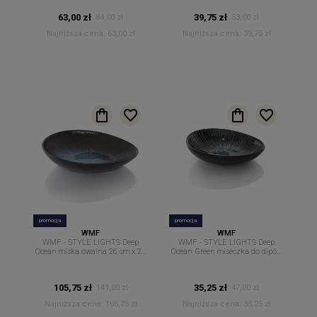
63,00 zł
39,75 zł
84,00 zł
53,00 zł
Najniższa cena:
63,00 zł
Najniższa cena:
39,75 zł
promocja
promocja
WMF
WMF
WMF - STYLE LIGHTS Deep
WMF - STYLE LIGHTS Deep
Ocean miska owalna 26 cm x 23
Ocean Green miseczka do dipów
cm.
sosów owalna 12 cm x 8,7cm
105,75 zł
35,25 zł
141,00 zł
47,00 zł
Najniższa cena:
105,75 zł
Najniższa cena:
35,25 zł