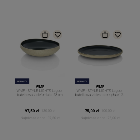
promocja
promocja
WMF
WMF
WMF - STYLE LIGHTS Lagoon
WMF - STYLE LIGHTS Lagoon
butelkowa zieleń miska 23 cm.
butelkowa zieleń talerz płaski 26
cm.
97,50 zł
75,00 zł
130,00 zł
100,00 zł
Najniższa cena:
97,50 zł
Najniższa cena:
75,00 zł