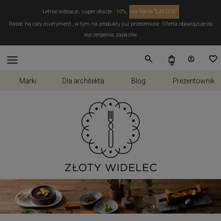
Letnie wibracje, super okazje
-10%,
na hasło "LATO26"
Rabat na cały asortyment, w tym na produkty już przecenione. Oferta obowiązuje do
wyczerpania zapasów.
Marki
Dla architekta
Blog
Prezentownik