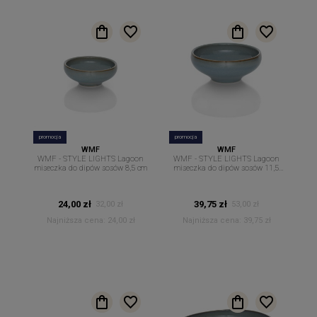
promocja
promocja
WMF
WMF
WMF - STYLE LIGHTS Lagoon
WMF - STYLE LIGHTS Lagoon
miseczka do dipów sosów 8,5 cm
miseczka do dipów sosów 11,5
cm
24,00 zł
39,75 zł
32,00 zł
53,00 zł
Najniższa cena:
24,00 zł
Najniższa cena:
39,75 zł