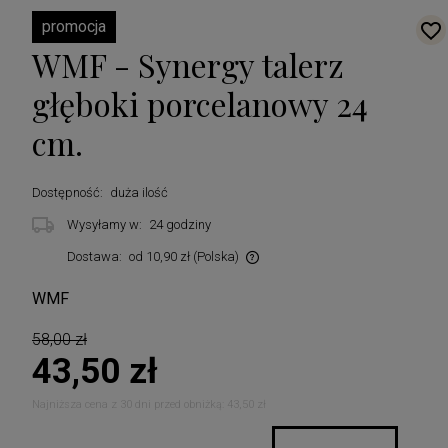
promocja
WMF - Synergy talerz
głęboki porcelanowy 24
cm.
Dostępność:
duża ilość
Wysyłamy w:
24 godziny
Dostawa:
od 10,90 zł
(Polska)
Cena nie zawiera ewentualnych kosztów płatności
WMF
58,00 zł
43,50 zł
Najniższa cena z 30 dni przed obniżką:
43,50 zł