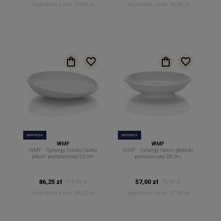
Najniższa cena:
59,25 zł
Najniższa cena:
96,00 zł
promocja
promocja
WMF
WMF
WMF - Synergy Circles talerz
WMF - Synergy talerz głęboki
płaski porcelanowy 25 cm.
porcelanowy 28 cm.
86,25 zł
57,00 zł
115,00 zł
76,00 zł
Najniższa cena:
86,25 zł
Najniższa cena:
57,00 zł