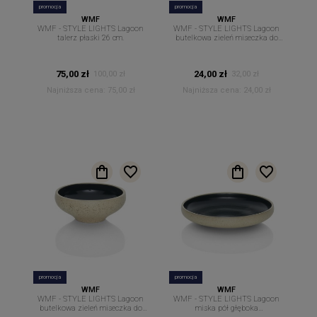
promocja
promocja
WMF
WMF
WMF - STYLE LIGHTS Lagoon
WMF - STYLE LIGHTS Lagoon
talerz płaski 26 cm.
butelkowa zieleń miseczka do
dipów sosów 8 cm
75,00 zł
24,00 zł
100,00 zł
32,00 zł
Najniższa cena:
75,00 zł
Najniższa cena:
24,00 zł
promocja
promocja
WMF
WMF
WMF - STYLE LIGHTS Lagoon
WMF - STYLE LIGHTS Lagoon
butelkowa zieleń miseczka do
miska pół głęboka