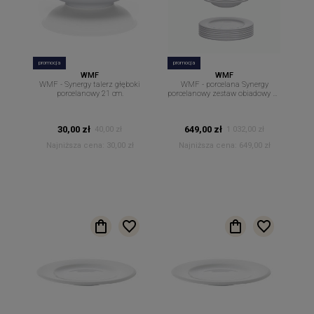
promocja
promocja
WMF
WMF
WMF - Synergy talerz głęboki
WMF - porcelana Synergy
porcelanowy 21 cm.
porcelanowy zestaw obiadowy 18
częściowy
30,00 zł
649,00 zł
40,00 zł
1 032,00 zł
Najniższa cena:
30,00 zł
Najniższa cena:
649,00 zł