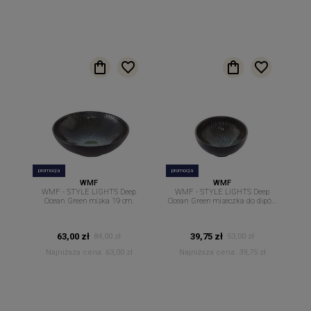
promocja
promocja
WMF
WMF
WMF - STYLE LIGHTS Deep
WMF - STYLE LIGHTS Deep
Ocean Green miska 19 cm.
Ocean Green miseczka do dipów
sosów 12 cm
63,00 zł
39,75 zł
84,00 zł
53,00 zł
Najniższa cena:
63,00 zł
Najniższa cena:
39,75 zł