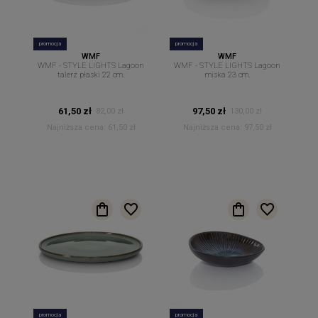
promocja
promocja
WMF
WMF
WMF - STYLE LIGHTS Lagoon
WMF - STYLE LIGHTS Lagoon
talerz płaski 22 cm.
miska 23 cm.
61,50 zł
97,50 zł
82,00 zł
130,00 zł
Najniższa cena:
61,50 zł
Najniższa cena:
97,50 zł
promocja
promocja