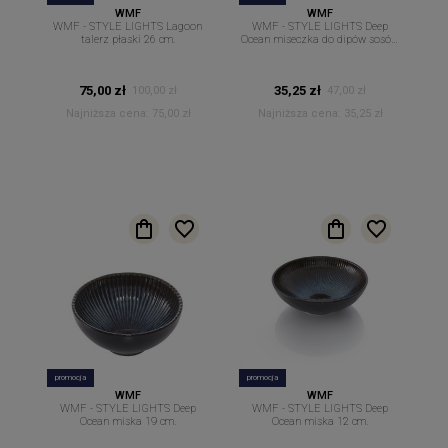
WMF
WMF
WMF - STYLE LIGHTS Lagoon
WMF - STYLE LIGHTS Deep
talerz płaski 26 cm.
Ocean miseczka do dipów sosów
owalna 12 cm x 8.7cm
75,00 zł
35,25 zł
100,00 zł
47,00 zł
Najniższa cena:
75,00 zł
Najniższa cena:
35,25 zł
promocja
promocja
WMF
WMF
WMF - STYLE LIGHTS Deep
WMF - STYLE LIGHTS Deep
Ocean miska 19 cm.
Ocean miska 12 cm.