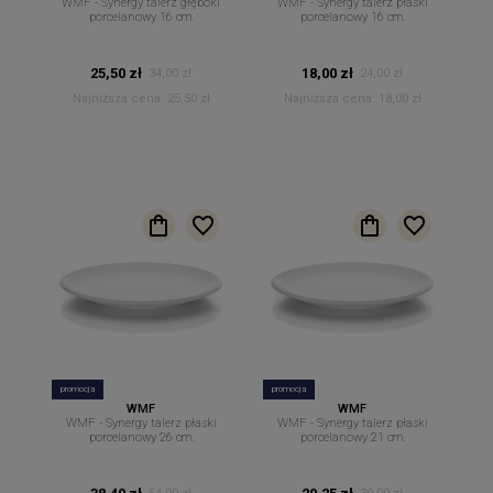
WMF - Synergy talerz głęboki
WMF - Synergy talerz płaski
porcelanowy 16 cm.
porcelanowy 16 cm.
25,50 zł
18,00 zł
34,00 zł
24,00 zł
Najniższa cena:
25,50 zł
Najniższa cena:
18,00 zł
promocja
promocja
WMF
WMF
WMF - Synergy talerz płaski
WMF - Synergy talerz płaski
porcelanowy 26 cm.
porcelanowy 21 cm.