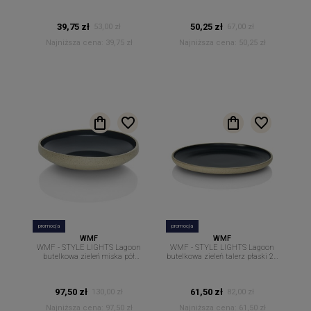
dipów sosów 11,5 cm
ciemnozielona 16 cm.
39,75 zł
50,25 zł
53,00 zł
67,00 zł
Najniższa cena:
39,75 zł
Najniższa cena:
50,25 zł
promocja
promocja
WMF
WMF
WMF - STYLE LIGHTS Lagoon
WMF - STYLE LIGHTS Lagoon
butelkowa zieleń miska pół
butelkowa zieleń talerz płaski 22
głęboka 21 cm.
cm.
97,50 zł
61,50 zł
130,00 zł
82,00 zł
Najniższa cena:
97,50 zł
Najniższa cena:
61,50 zł