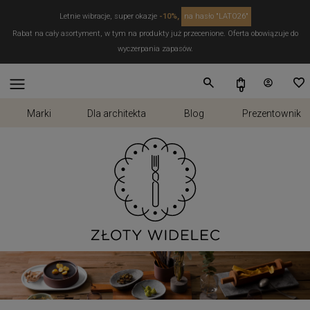
Letnie wibracje, super okazje
-10%,
na hasło "LATO26"
Rabat na cały asortyment, w tym na produkty już przecenione. Oferta obowiązuje do
wyczerpania zapasów.
Marki
Dla architekta
Blog
Prezentownik