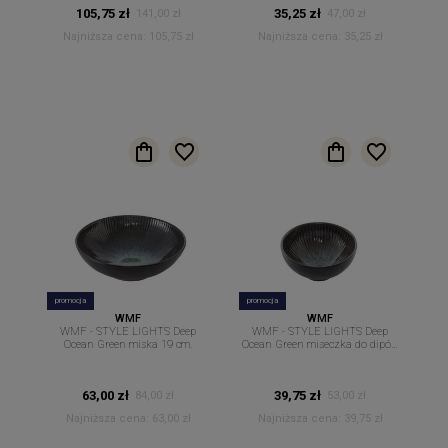
105,75 zł
35,25 zł
141,00 zł
47,00 zł
Najniższa cena:
105,75 zł
Najniższa cena:
35,25 zł
promocja
promocja
WMF
WMF
WMF - STYLE LIGHTS Deep
WMF - STYLE LIGHTS Deep
Ocean Green miska 19 cm.
Ocean Green miseczka do dipów
sosów 12 cm
63,00 zł
39,75 zł
84,00 zł
53,00 zł
Najniższa cena:
63,00 zł
Najniższa cena:
39,75 zł