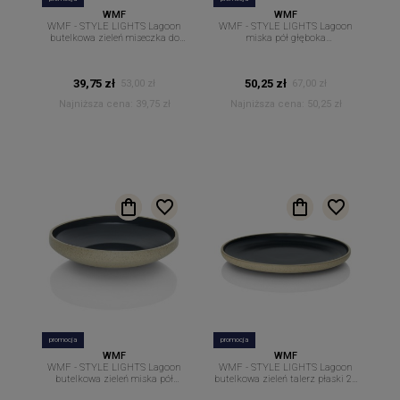
WMF
WMF
WMF - STYLE LIGHTS Lagoon
WMF - STYLE LIGHTS Lagoon
butelkowa zieleń miseczka do
miska pół głęboka
dipów sosów 11,5 cm
ciemnozielona 16 cm.
39,75 zł
50,25 zł
53,00 zł
67,00 zł
Najniższa cena:
39,75 zł
Najniższa cena:
50,25 zł
promocja
promocja
WMF
WMF
WMF - STYLE LIGHTS Lagoon
WMF - STYLE LIGHTS Lagoon
butelkowa zieleń miska pół
butelkowa zieleń talerz płaski 22
głęboka 21 cm.
cm.