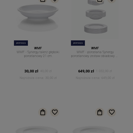
promocja
promocja
WMF
WMF
WMF - Synergy talerz głęboki
WMF - porcelana Synergy
porcelanowy 21 cm.
porcelanowy zestaw obiadowy 18
częściowy
30,00 zł
649,00 zł
40,00 zł
1 032,00 zł
Najniższa cena:
30,00 zł
Najniższa cena:
649,00 zł