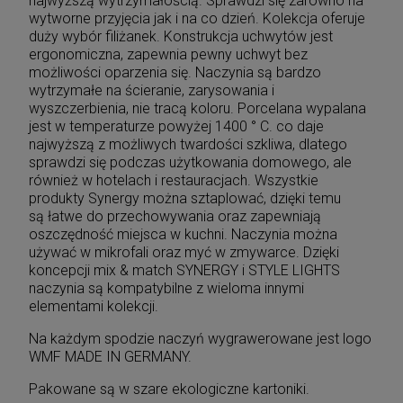
najwyższą wytrzymałością. Sprawdzi się zarówno na
wytworne przyjęcia jak i na co dzień. Kolekcja oferuje
duży wybór filiżanek. Konstrukcja uchwytów jest
ergonomiczna, zapewnia pewny uchwyt bez
możliwości oparzenia się. Naczynia są bardzo
wytrzymałe na ścieranie, zarysowania i
wyszczerbienia, nie tracą koloru. Porcelana wypalana
jest w temperaturze powyżej 1400 ° C. co daje
najwyższą z możliwych twardości szkliwa, dlatego
sprawdzi się podczas użytkowania domowego, ale
również w hotelach i restauracjach. Wszystkie
produkty Synergy można sztaplować, dzięki temu
są łatwe do przechowywania oraz zapewniają
oszczędność miejsca w kuchni. Naczynia można
używać w mikrofali oraz myć w zmywarce. Dzięki
koncepcji mix & match SYNERGY i STYLE LIGHTS
naczynia są kompatybilne z wieloma innymi
elementami kolekcji.
Na każdym spodzie naczyń wygrawerowane jest logo
WMF MADE IN GERMANY.
Pakowane są w szare ekologiczne kartoniki.