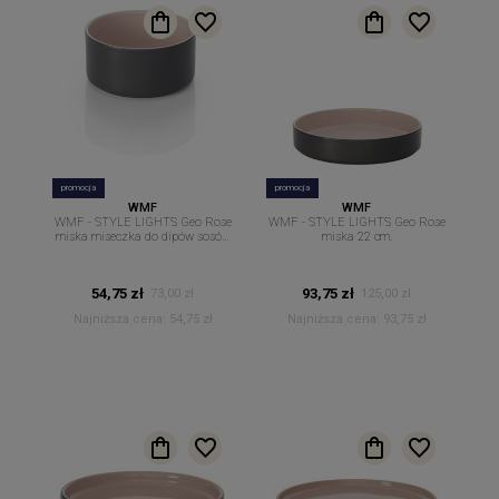
promocja
promocja
WMF
WMF
WMF - STYLE LIGHTS Geo Rose
WMF - STYLE LIGHTS Geo Rose
miska miseczka do dipów sosów
miska 22 cm.
14 cm
54,75 zł
93,75 zł
73,00 zł
125,00 zł
Najniższa cena:
54,75 zł
Najniższa cena:
93,75 zł