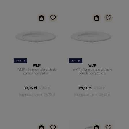
promocja
promocja
WMF
WMF
WMF - Synergy talerz płaski
WMF - Synergy talerz płaski
porcelanowy 24 cm.
porcelanowy 20 cm.
39,75 zł
29,25 zł
53,00 zł
39,00 zł
Najniższa cena:
39,75 zł
Najniższa cena:
29,25 zł