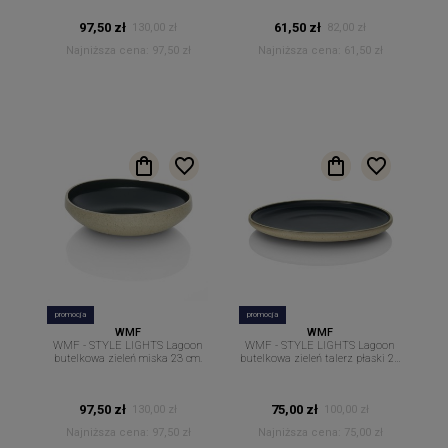
97,50 zł
61,50 zł
130,00 zł
82,00 zł
Najniższa cena:
97,50 zł
Najniższa cena:
61,50 zł
promocja
promocja
WMF
WMF
WMF - STYLE LIGHTS Lagoon
WMF - STYLE LIGHTS Lagoon
butelkowa zieleń miska 23 cm.
butelkowa zieleń talerz płaski 26
cm.
97,50 zł
75,00 zł
130,00 zł
100,00 zł
Najniższa cena:
97,50 zł
Najniższa cena:
75,00 zł