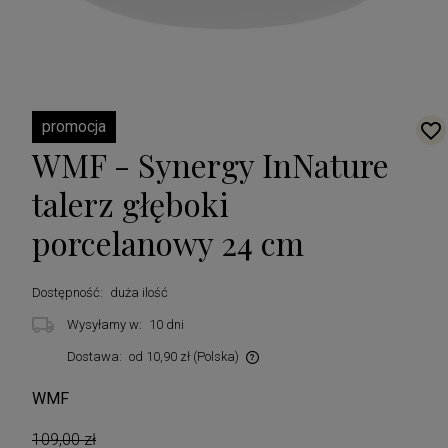
promocja
WMF - Synergy InNature
talerz głęboki
porcelanowy 24 cm
Dostępność:
duża ilość
Wysyłamy w:
10 dni
Dostawa:
od 10,90 zł
(Polska)
Cena nie zawiera ewentualnych kosztów płatności
WMF
109,00 zł