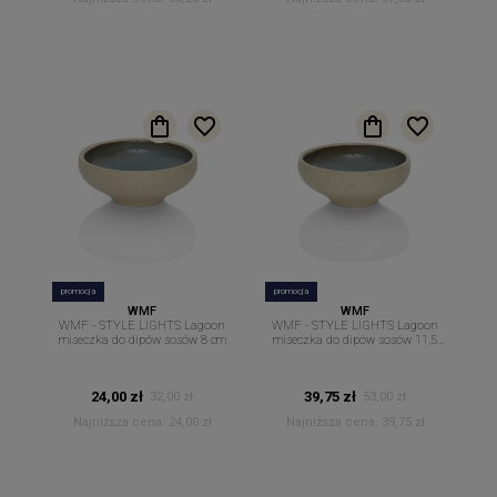
promocja
promocja
WMF
WMF
WMF - STYLE LIGHTS Lagoon
WMF - STYLE LIGHTS Lagoon
miseczka do dipów sosów 8 cm
miseczka do dipów sosów 11,5
cm
24,00 zł
39,75 zł
32,00 zł
53,00 zł
Najniższa cena:
24,00 zł
Najniższa cena:
39,75 zł