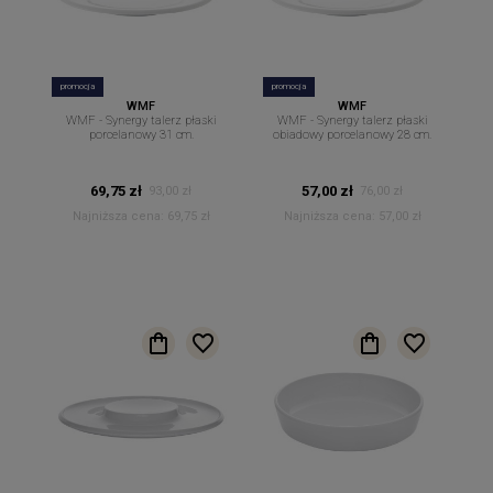
promocja
promocja
WMF
WMF
WMF - Synergy talerz płaski
WMF - Synergy talerz płaski
porcelanowy 31 cm.
obiadowy porcelanowy 28 cm.
69,75 zł
57,00 zł
93,00 zł
76,00 zł
Najniższa cena:
69,75 zł
Najniższa cena:
57,00 zł