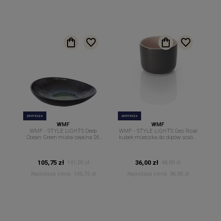
promocja
promocja
WMF
WMF
WMF - STYLE LIGHTS Deep
WMF - STYLE LIGHTS Geo Rose
Ocean Green miska owalna 26
kubek miseczka do dipów sosów
cm. x 23 cm.
9 cm
105,75 zł
36,00 zł
141,00 zł
48,00 zł
Najniższa cena:
105,75 zł
Najniższa cena:
36,00 zł