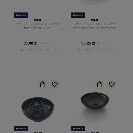
promocja
promocja
WMF
WMF
WMF - STYLE LIGHTS Lagoon
WMF - STYLE LIGHTS Deep
talerz płaski 26 cm.
Ocean miseczka do dipów sosów
owalna 12 cm x 8.7cm
75,00 zł
35,25 zł
100,00 zł
47,00 zł
Najniższa cena:
75,00 zł
Najniższa cena:
35,25 zł
promocja
promocja