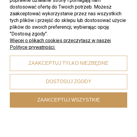
poprawne działanie strony i pomagają nam
dostosować ofertę do Twoich potrzeb. Możesz
promocja
promocja
zaakceptować wykorzystanie przez nas wszystkich
WMF
WMF
tych plików i przejść do sklepu lub dostosować użycie
WMF - STYLE LIGHTS Geo Rose
WMF - STYLE LIGHTS Geo
talerz obiadowy 26 cm.
Green kubek miseczka do dipów
plików do swoich preferencji, wybierając opcję
sosów 9 cm
"Dostosuj zgody".
Więcej o plikach cookies przeczytasz w naszej
72,00 zł
36,00 zł
96,00 zł
48,00 zł
Polityce prywatności.
Najniższa cena:
72,00 zł
Najniższa cena:
36,00 zł
ZAAKCEPTUJ TYLKO NIEZBĘDNE
DOSTOSUJ ZGODY
ZAAKCEPTUJ WSZYSTKIE
promocja
promocja
WMF
WMF