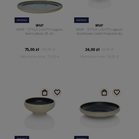
promocja
promocja
WMF
WMF
WMF - STYLE LIGHTS Lagoon
WMF - STYLE LIGHTS Lagoon
talerz płaski 26 cm.
butelkowa zieleń miseczka do
dipów sosów 8 cm
75,00 zł
24,00 zł
100,00 zł
32,00 zł
Najniższa cena:
75,00 zł
Najniższa cena:
24,00 zł
promocja
promocja