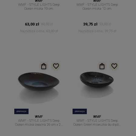
WMF
WMF
WMF - STYLE LIGHTS Deep
WMF - STYLE LIGHTS Deep
Ocean miska 19 cm.
Ocean miska 12 cm.
63,00 zł
39,75 zł
84,00 zł
53,00 zł
Najniższa cena:
63,00 zł
Najniższa cena:
39,75 zł
promocja
promocja
WMF
WMF
WMF - STYLE LIGHTS Deep
WMF - STYLE LIGHTS Deep
Ocean miska owalna 26 cm x 23
Ocean Green miseczka do dipów
cm.
sosów owalna 12 cm x 8,7cm