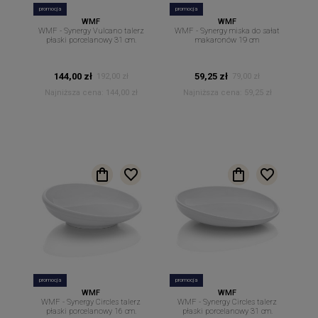
promocja
promocja
WMF
WMF
WMF - Synergy Vulcano talerz
WMF - Synergy miska do sałat
płaski porcelanowy 31 cm.
makaronów 19 cm
144,00 zł
59,25 zł
192,00 zł
79,00 zł
Najniższa cena:
144,00 zł
Najniższa cena:
59,25 zł
promocja
promocja
WMF
WMF
WMF - Synergy Circles talerz
WMF - Synergy Circles talerz
płaski porcelanowy 16 cm.
płaski porcelanowy 31 cm.