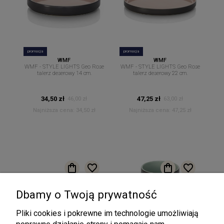
promocja
promocja
WMF
WMF
WMF - STYLE LIGHTS Geo Rose
WMF - STYLE LIGHTS Geo Rose
talerz deserowy 14 cm.
talerz deserowy 22 cm.
34,50 zł
47,25 zł
46,00 zł
63,00 zł
Najniższa cena:
34,50 zł
Najniższa cena:
47,25 zł
Dbamy o Twoją prywatność
Pliki cookies i pokrewne im technologie umożliwiają