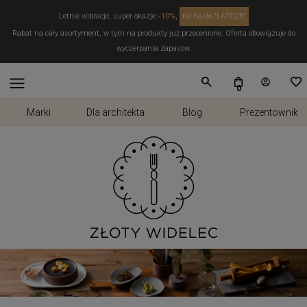
Letnie wibracje, super okazje
-10%,
na hasło "LATO26"
Rabat na cały asortyment, w tym na produkty już przecenione. Oferta obowiązuje do
wyczerpania zapasów.
Marki
Dla architekta
Blog
Prezentownik