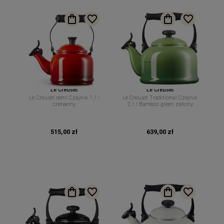
Le Creuset
Le Creuset
Le Creuset demi Czajnik 1,1 l
Le Creuset Traditional Czajnik
czerwony
2,1 l Bamboo green zielony
515,00 zł
639,00 zł