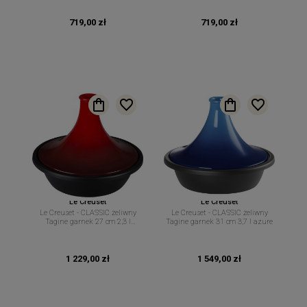
719,00 zł
719,00 zł
Le Creuset
Le Creuset
Le Creuset - CLASSIC żeliwny
Le Creuset - CLASSIC żeliwny
Tagine garnek 27 cm 2,3 l
Tagine garnek 31 cm 3,7 l azure
wiśniowy
1 229,00 zł
1 549,00 zł