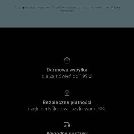
Chcę zapisać się do Newslettera Złoty Widelec i oświadczam, że zapoznałem / am się z
Polityką
Prywatności
.
Darmowa wysyłka
dla zamówień od 199 zł
Bezpieczne płatności
dzięki certyfikatowi i szyfrowaniu SSL
Wygodne dostawy