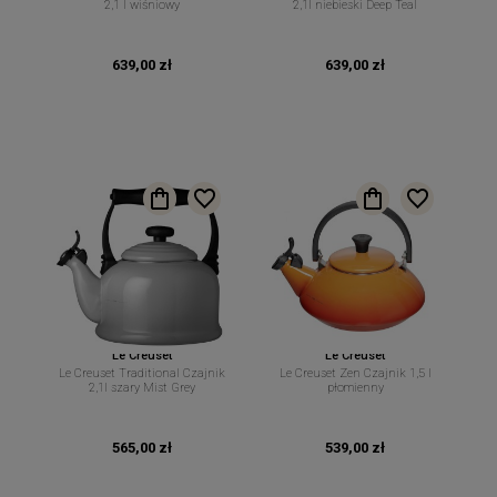
2,1 l wiśniowy
2,1l niebieski Deep Teal
639,00 zł
639,00 zł
Le Creuset
Le Creuset
Le Creuset Traditional Czajnik
Le Creuset Zen Czajnik 1,5 l
2,1l szary Mist Grey
płomienny
565,00 zł
539,00 zł