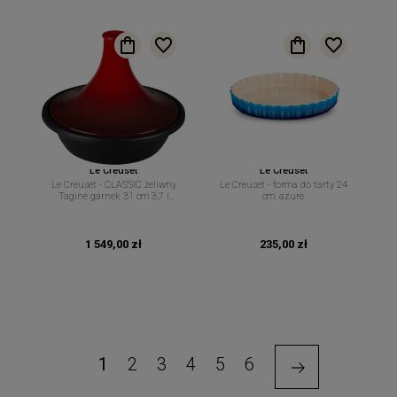
Le Creuset
Le Creuset
Le Creuset - CLASSIC żeliwny
Le Creuset - forma do tarty 24
Tagine garnek 31 cm 3,7 l
cm. azure.
wiśniowy
1 549,00 zł
235,00 zł
1
2
3
4
5
6