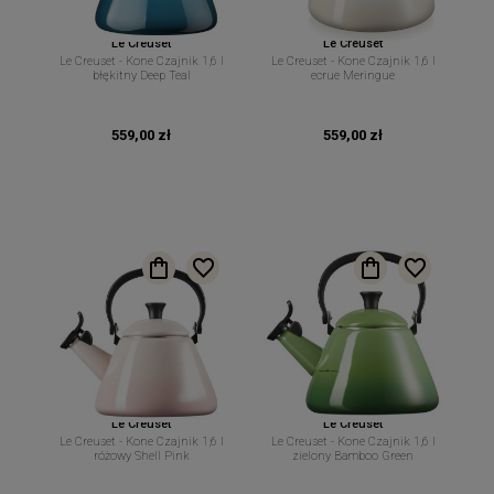
Le Creuset
Le Creuset
Le Creuset - Kone Czajnik 1,6 l
Le Creuset - Kone Czajnik 1,6 l
błękitny Deep Teal
ecrue Meringue
559,00 zł
559,00 zł
Le Creuset
Le Creuset
Le Creuset - Kone Czajnik 1,6 l
Le Creuset - Kone Czajnik 1,6 l
różowy Shell Pink
zielony Bamboo Green