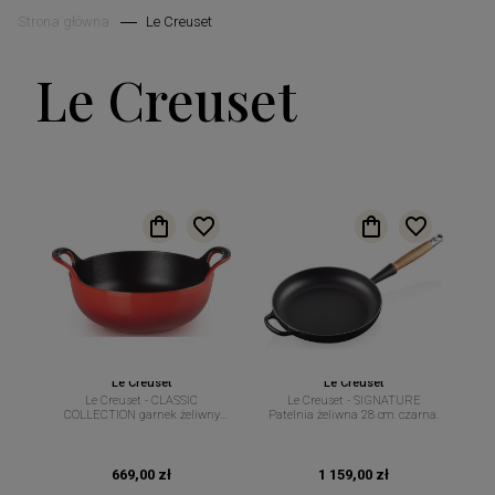
Strona główna
Le Creuset
Le Creuset
Le Creuset
Le Creuset
Le Creuset - CLASSIC
Le Creuset - SIGNATURE
COLLECTION garnek żeliwny
Patelnia żeliwna 28 cm. czarna.
Balti Dish 20 cm 1,8 l wiśniowy
669,00 zł
1 159,00 zł