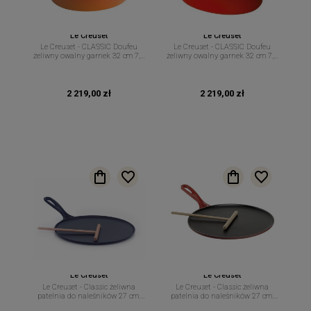
Le Creuset
Le Creuset
Le Creuset - CLASSIC Doufeu
Le Creuset - CLASSIC Doufeu
żeliwny owalny garnek 32 cm 7,2
żeliwny owalny garnek 32 cm 7,2
l płomienny
l wiśniowy
2 219,00 zł
2 219,00 zł
Le Creuset
Le Creuset
Le Creuset - Classic żeliwna
Le Creuset - Classic żeliwna
patelnia do naleśników 27 cm.
patelnia do naleśników 27 cm.
czarna.
wiśniowa.