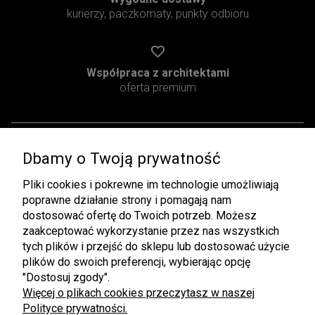
kurierzy, paczkomaty, punkty odbioru
Współpraca z architektami
oferta premium
Dbamy o Twoją prywatność
Pomoc
Moje konto
Pliki cookies i pokrewne im technologie umożliwiają
Regulamin
Twoje zamówienia
poprawne działanie strony i pomagają nam
Zwroty i Reklamacje
Ustawienia konta
dostosować ofertę do Twoich potrzeb. Możesz
zaakceptować wykorzystanie przez nas wszystkich
Pliki do pobrania
Przechowalnia
tych plików i przejść do sklepu lub dostosować użycie
plików do swoich preferencji, wybierając opcję
Płatności i dostawa
Informacje
"Dostosuj zgody".
Czas i koszty dostawy
Rabaty
Więcej o plikach cookies przeczytasz w naszej
Polityce prywatności.
Formy płatności
Polityka prywatności