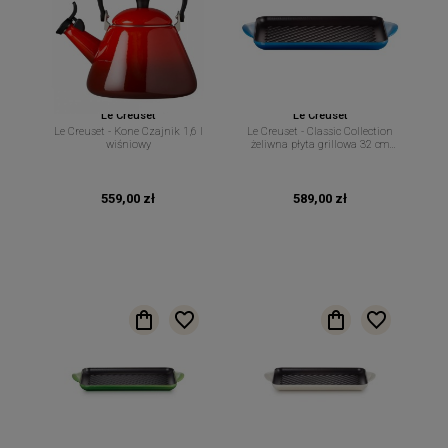
Le Creuset
Le Creuset
Le Creuset - Kone Czajnik 1,6 l
Le Creuset - Classic Collection
wiśniowy
żeliwna płyta grillowa 32 cm
azure
559,00 zł
589,00 zł