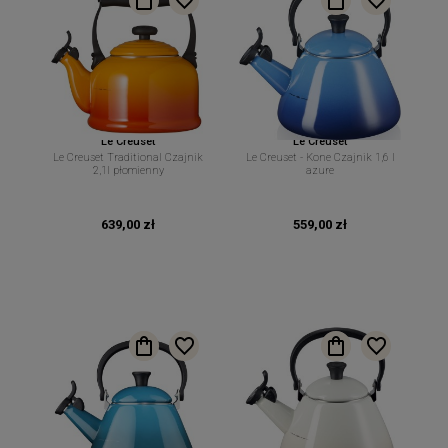
Le Creuset
Le Creuset
Le Creuset Traditional Czajnik
Le Creuset - Kone Czajnik 1,6 l
2,1l płomienny
azure
639,00 zł
559,00 zł