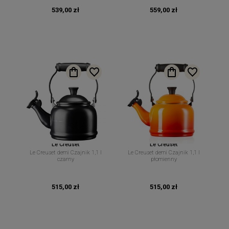
539,00 zł
559,00 zł
Le Creuset
Le Creuset
Le Creuset demi Czajnik 1,1 l
Le Creuset demi Czajnik 1,1 l
czarny
płomienny
515,00 zł
515,00 zł