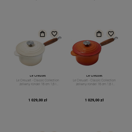
Le Creuset
Le Creuset
Le Creuset - Classic Collection
Le Creuset - Classic Collection
żeliwny rondel 18 cm 1,8 l
żeliwny rondel 18 cm 1,8 l
meringue
płomienny
1 029,00 zł
1 029,00 zł