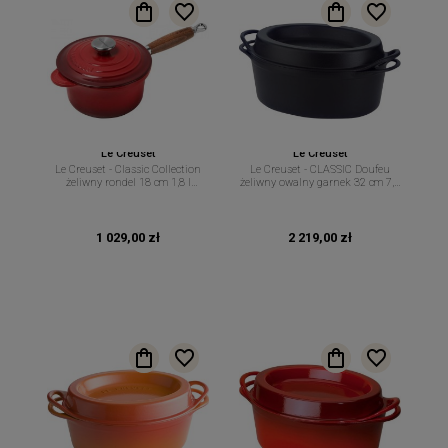
Le Creuset
Le Creuset
Le Creuset - Classic Collection
Le Creuset - CLASSIC Doufeu
żeliwny rondel 18 cm 1,8 l
żeliwny owalny garnek 32 cm 7,2
wiśniowy
l czarny
1 029,00 zł
2 219,00 zł