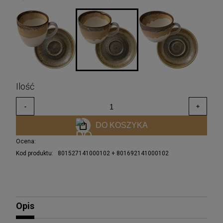
DO KOSZYKA
Ocena:
Kod produktu:
801527141000102 + 801692141000102
Opis