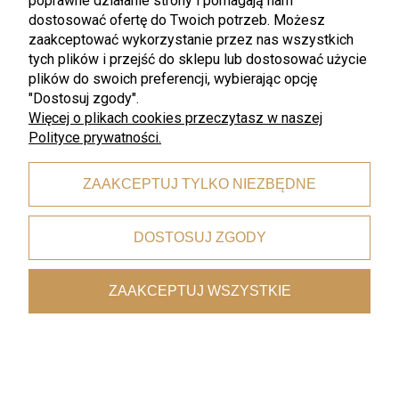
poprawne działanie strony i pomagają nam
dostosować ofertę do Twoich potrzeb. Możesz
zaakceptować wykorzystanie przez nas wszystkich
tych plików i przejść do sklepu lub dostosować użycie
plików do swoich preferencji, wybierając opcję
"Dostosuj zgody".
Więcej o plikach cookies przeczytasz w naszej
promocja
promocja
Polityce prywatności.
Heart & Soul
Heart & Soul
Schonwald - Heart & Soul
Schonwald - Heart & Soul Thyme
Avocado filiżanka do espresso z
misa na zupy/ makarony 23cm
podstawkiem 80ml H&S
1,5l H&S
ZAAKCEPTUJ TYLKO NIEZBĘDNE
45,05 zł
116,05 zł
53,00 zł
136,53 zł
Najniższa cena:
45,05 zł
Najniższa cena:
116,05 zł
DOSTOSUJ ZGODY
ZAAKCEPTUJ WSZYSTKIE