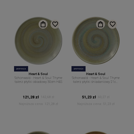
promocja
promocja
Heart & Soul
Heart & Soul
Schonwald - Heart & Soul Thyme
Schonwald - Heart & Soul Thyme
talerz płytki obiadowy 30cm H&S
talerz płytki śniadaniowy 21cm
H&S
121,28 zł
51,23 zł
142,68 zł
60,27 zł
Najniższa cena:
121,28 zł
Najniższa cena:
51,23 zł