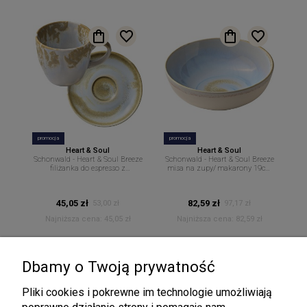
promocja
promocja
Heart & Soul
Heart & Soul
Schonwald - Heart & Soul Breeze
Schonwald - Heart & Soul Breeze
filiżanka do espresso z
misa na zupy/ makarony 19cm
podstawkiem 80ml H&S
800ml H&S
45,05 zł
82,59 zł
53,00 zł
97,17 zł
Najniższa cena:
45,05 zł
Najniższa cena:
82,59 zł
Dbamy o Twoją prywatność
Pliki cookies i pokrewne im technologie umożliwiają