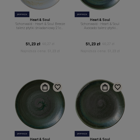
promocja
promocja
Heart & Soul
Heart & Soul
Schonwald - Heart & Soul Breeze
Schonwald - Heart & Soul
talerz płytki śniadaniowy 21cm
Avocado talerz płytki
H&S
śniadaniowy 21cm H&S
51,23 zł
51,23 zł
60,27 zł
60,27 zł
Najniższa cena:
51,23 zł
Najniższa cena:
51,23 zł
promocja
promocja
Heart & Soul
Heart & Soul