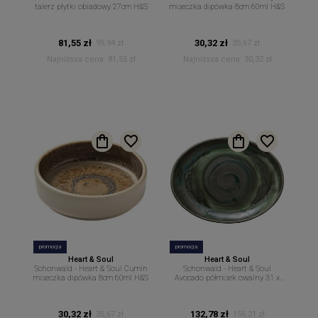
talerz płytki obiadowy 27cm H&S
miseczka dipówka 8cm 60ml H&S
81,55 zł
30,32 zł
95,94 zł
35,67 zł
Najniższa cena:
81,55 zł
Najniższa cena:
30,32 zł
promocja
promocja
Heart & Soul
Heart & Soul
Schonwald - Heart & Soul Cumin
Schonwald - Heart & Soul
miseczka dipówka 8cm 60ml H&S
Avocado półmisek owalny 31 x
24cm H&S
30,32 zł
132,78 zł
35,67 zł
156,21 zł