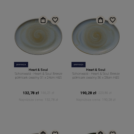
promocja
promocja
Heart & Soul
Heart & Soul
Schonwald - Heart & Soul Breeze
Schonwald - Heart & Soul Breeze
półmisek owalny 31 x 24cm H&S
półmisek owalny 36 x 28cm H&S
132,78 zł
190,28 zł
156,21 zł
223,86 zł
Najniższa cena:
132,78 zł
Najniższa cena:
190,28 zł