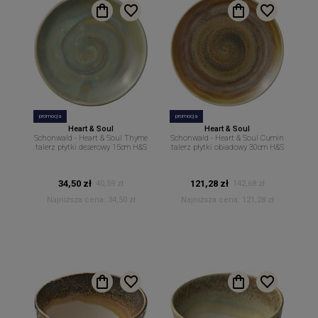
promocja
promocja
Heart & Soul
Heart & Soul
Schonwald - Heart & Soul Thyme
Schonwald - Heart & Soul Cumin
talerz płytki deserowy 15cm H&S
talerz płytki obiadowy 30cm H&S
34,50 zł
121,28 zł
40,59 zł
142,68 zł
Najniższa cena:
34,50 zł
Najniższa cena:
121,28 zł