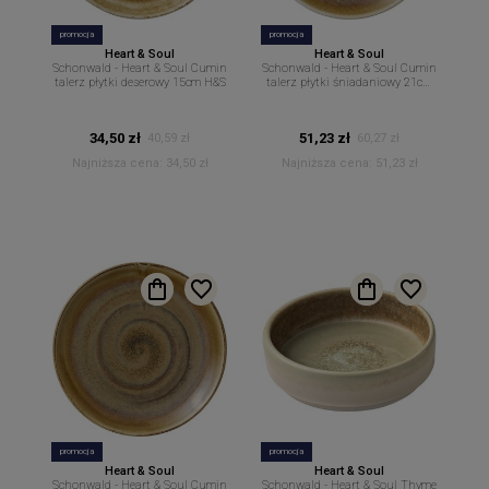
promocja
promocja
Heart & Soul
Heart & Soul
Schonwald - Heart & Soul Cumin
Schonwald - Heart & Soul Cumin
talerz płytki deserowy 15cm H&S
talerz płytki śniadaniowy 21cm
H&S
34,50 zł
51,23 zł
40,59 zł
60,27 zł
Najniższa cena:
34,50 zł
Najniższa cena:
51,23 zł
promocja
promocja
Heart & Soul
Heart & Soul
Schonwald - Heart & Soul Cumin
Schonwald - Heart & Soul Thyme