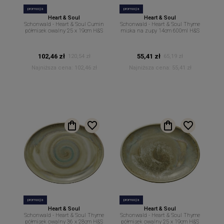
promocja
promocja
Heart & Soul
Heart & Soul
Schonwald - Heart & Soul Cumin
Schonwald - Heart & Soul Thyme
półmisek owalny 25 x 19cm H&S
miska na zupy 14cm 600ml H&S
102,46 zł
55,41 zł
120,54 zł
65,19 zł
Najniższa cena:
102,46 zł
Najniższa cena:
55,41 zł
promocja
promocja
Heart & Soul
Heart & Soul
Schonwald - Heart & Soul Thyme
Schonwald - Heart & Soul Thyme
półmisek owalny 36 x 28cm H&S
półmisek owalny 25 x 19cm H&S