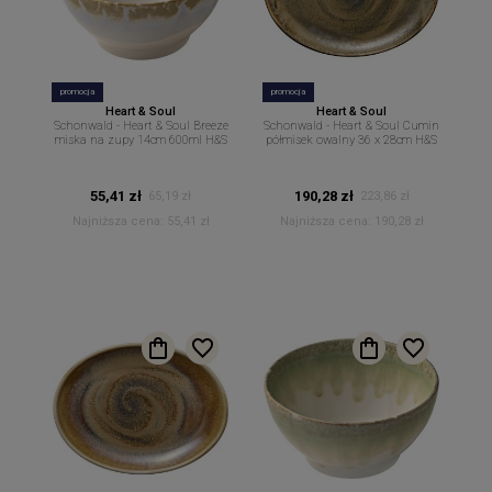
promocja
promocja
Heart & Soul
Heart & Soul
Schonwald - Heart & Soul Breeze
Schonwald - Heart & Soul Cumin
miska na zupy 14cm 600ml H&S
półmisek owalny 36 x 28cm H&S
55,41 zł
190,28 zł
65,19 zł
223,86 zł
Najniższa cena:
55,41 zł
Najniższa cena:
190,28 zł