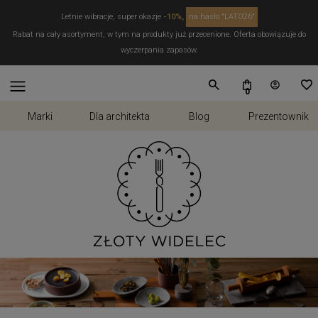
Letnie wibracje, super okazje
-10%,
na hasło "LATO26"
Rabat na cały asortyment, w tym na produkty już przecenione. Oferta obowiązuje do
wyczerpania zapasów.
Marki
Dla architekta
Blog
Prezentownik