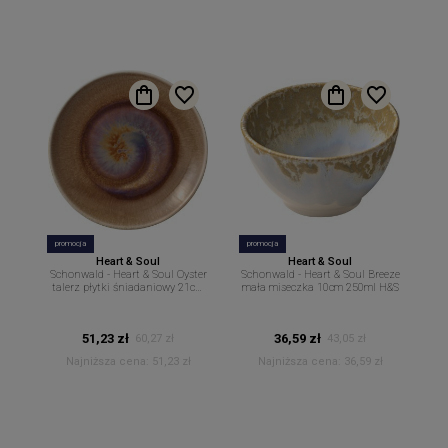
promocja
promocja
Heart & Soul
Heart & Soul
Schonwald - Heart & Soul Oyster
Schonwald - Heart & Soul Breeze
talerz płytki śniadaniowy 21cm
mała miseczka 10cm 250ml H&S
H&S
51,23 zł
36,59 zł
60,27 zł
43,05 zł
Najniższa cena:
51,23 zł
Najniższa cena:
36,59 zł