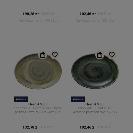
190,28 zł
102,46 zł
223,86 zł
120,54 zł
Najniższa cena:
190,28 zł
Najniższa cena:
102,46 zł
promocja
promocja
Heart & Soul
Heart & Soul
Schonwald - Heart & Soul Thyme
Schonwald - Heart & Soul
półmisek owalny 31 x 24cm H&S
Avocado półmisek owalny 25 x
19cm H&S
132,78 zł
102,46 zł
156,21 zł
120,54 zł