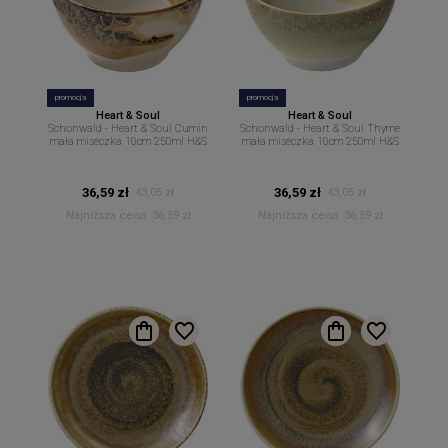
promocja
promocja
Heart & Soul
Heart & Soul
Schonwald - Heart & Soul Cumin
Schonwald - Heart & Soul Thyme
mała miseczka 10cm 250ml H&S
mała miseczka 10cm 250ml H&S
36,59 zł
36,59 zł
43,05 zł
43,05 zł
Najniższa cena:
36,59 zł
Najniższa cena:
36,59 zł