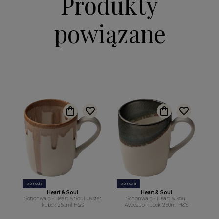
Produkty
powiązane
promocja
promocja
Heart & Soul
Heart & Soul
Schonwald - Heart & Soul Oyster
Schonwald - Heart & Soul
kubek 250ml H&S
Avocado kubek 250ml H&S