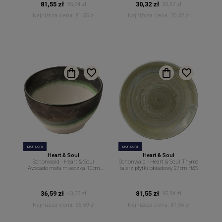
81,55 zł
30,32 zł
95,94 zł
35,67 zł
Najniższa cena:
81,55 zł
Najniższa cena:
30,32 zł
promocja
promocja
Heart & Soul
Heart & Soul
Schonwald - Heart & Soul
Schonwald - Heart & Soul Thyme
Avocado mała miseczka 10cm
talerz płytki obiadowy 27cm H&S
250ml H&S
36,59 zł
81,55 zł
43,05 zł
95,94 zł
Najniższa cena:
36,59 zł
Najniższa cena:
81,55 zł