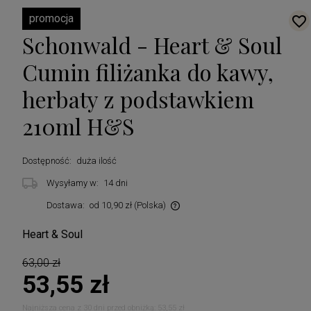
promocja
Schonwald - Heart & Soul
Cumin filiżanka do kawy,
herbaty z podstawkiem
210ml H&S
Dostępność:
duża ilość
Wysyłamy w:
14 dni
Dostawa:
od 10,90 zł
(Polska)
Cena nie zawiera ewentualnych kosztów płatności
Heart & Soul
63,00 zł
53,55 zł
Najniższa cena z 30 dni przed obniżką:
53,55 zł