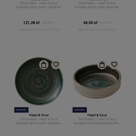
Schonwald - Heart & Soul
Schonwald - Heart & Soul
Avocado talerz płytki obiadowy
Avocado talerz płytki deserowy
30cm H&S
15cm H&S
121,28 zł
34,50 zł
142,68 zł
40,59 zł
Najniższa cena:
121,28 zł
Najniższa cena:
34,50 zł
promocja
promocja
Heart & Soul
Heart & Soul
Schonwald - Heart & Soul
Schonwald - Heart & Soul
Avocado talerz płytki obiadowy
Avocado miseczka dipówka 8cm
27cm H&S
60ml H&S