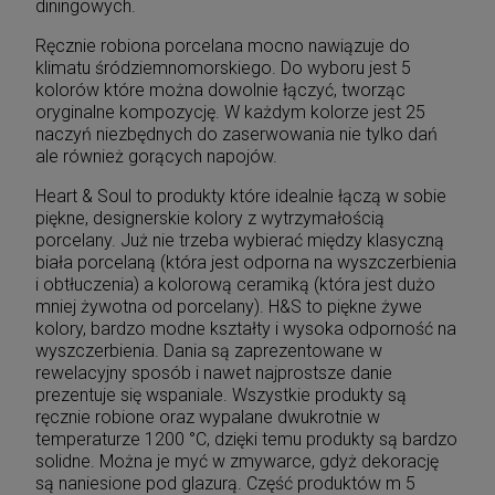
diningowych.
Ręcznie robiona porcelana mocno nawiązuje do
klimatu śródziemnomorskiego. Do wyboru jest 5
kolorów które można dowolnie łączyć, tworząc
oryginalne kompozycję. W każdym kolorze jest 25
naczyń niezbędnych do zaserwowania nie tylko dań
ale również gorących napojów.
Heart & Soul to produkty które idealnie łączą w sobie
piękne, designerskie kolory z wytrzymałością
porcelany. Już nie trzeba wybierać między klasyczną
biała porcelaną (która jest odporna na wyszczerbienia
i obtłuczenia) a kolorową ceramiką (która jest dużo
mniej żywotna od porcelany). H&S to piękne żywe
kolory, bardzo modne kształty i wysoka odporność na
wyszczerbienia. Dania są zaprezentowane w
rewelacyjny sposób i nawet najprostsze danie
prezentuje się wspaniale. Wszystkie produkty są
ręcznie robione oraz wypalane dwukrotnie w
temperaturze 1200 °C, dzięki temu produkty są bardzo
solidne. Można je myć w zmywarce, gdyż dekorację
są naniesione pod glazurą. Część produktów m 5