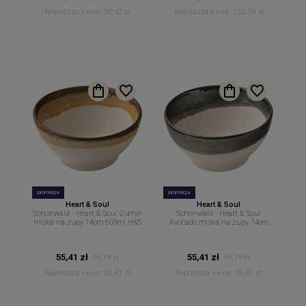
Najniższa cena:
30,32 zł
Najniższa cena:
132,78 zł
promocja
promocja
Heart & Soul
Heart & Soul
Schonwald - Heart & Soul Cumin
Schonwald - Heart & Soul
miska na zupy 14cm 600ml H&S
Avocado miska na zupy 14cm
600ml H&S
55,41 zł
55,41 zł
65,19 zł
65,19 zł
Najniższa cena:
55,41 zł
Najniższa cena:
55,41 zł