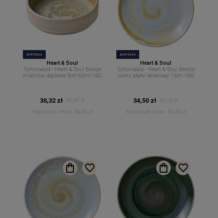
promocja
promocja
Heart & Soul
Heart & Soul
Schonwald - Heart & Soul Breeze
Schonwald - Heart & Soul Breeze
miseczka dipówka 8cm 60ml H&S
talerz płytki deserowy 15cm H&S
30,32 zł
34,50 zł
35,67 zł
40,59 zł
Najniższa cena:
30,32 zł
Najniższa cena:
34,50 zł