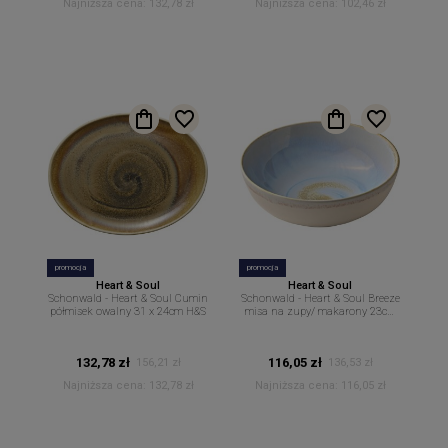
Najniższa cena:
132,78 zł
Najniższa cena:
102,46 zł
promocja
promocja
Heart & Soul
Heart & Soul
Schonwald - Heart & Soul Cumin
Schonwald - Heart & Soul Breeze
półmisek owalny 31 x 24cm H&S
misa na zupy/ makarony 23cm
1,5l H&S
132,78 zł
116,05 zł
156,21 zł
136,53 zł
Najniższa cena:
132,78 zł
Najniższa cena:
116,05 zł