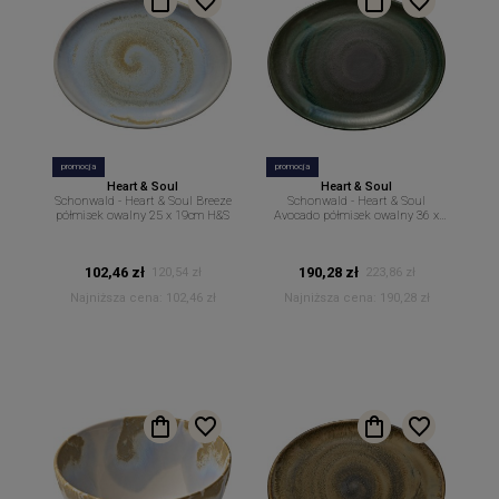
promocja
promocja
Heart & Soul
Heart & Soul
Schonwald - Heart & Soul Breeze
Schonwald - Heart & Soul
półmisek owalny 25 x 19cm H&S
Avocado półmisek owalny 36 x
28cm H&S
102,46 zł
190,28 zł
120,54 zł
223,86 zł
Najniższa cena:
102,46 zł
Najniższa cena:
190,28 zł