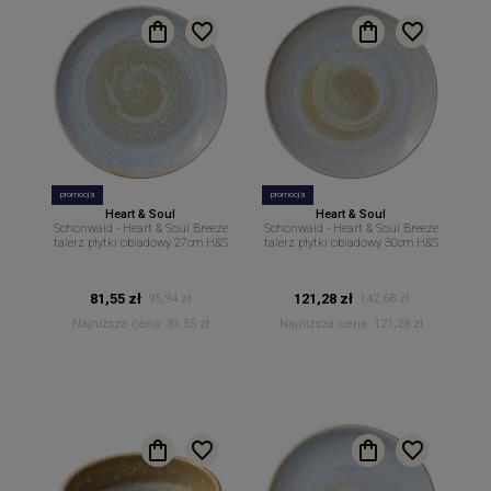
promocja
promocja
Heart & Soul
Heart & Soul
Schonwald - Heart & Soul Breeze
Schonwald - Heart & Soul Breeze
talerz płytki obiadowy 27cm H&S
talerz płytki obiadowy 30cm H&S
81,55 zł
121,28 zł
95,94 zł
142,68 zł
Najniższa cena:
81,55 zł
Najniższa cena:
121,28 zł