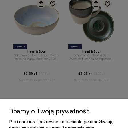
promocja
promocja
Heart & Soul
Heart & Soul
Schonwald - Heart & Soul Breeze
Schonwald - Heart & Soul
misa na zupy/ makarony 19cm
Avocado filiżanka do espresso z
800ml H&S
podstawkiem 80ml H&S
82,59 zł
45,05 zł
97,17 zł
53,00 zł
Najniższa cena:
82,59 zł
Najniższa cena:
45,05 zł
Dbamy o Twoją prywatność
Pliki cookies i pokrewne im technologie umożliwiają