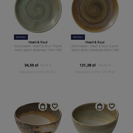
promocja
promocja
Heart & Soul
Heart & Soul
Schonwald - Heart & Soul Thyme
Schonwald - Heart & Soul Cumin
talerz płytki deserowy 15cm H&S
talerz płytki obiadowy 30cm H&S
34,50 zł
121,28 zł
40,59 zł
142,68 zł
Najniższa cena:
34,50 zł
Najniższa cena:
121,28 zł