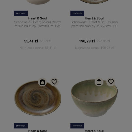
promocja
promocja
Heart & Soul
Heart & Soul
Schonwald - Heart & Soul Breeze
Schonwald - Heart & Soul Cumin
miska na zupy 14cm 600ml H&S
półmisek owalny 36 x 28cm H&S
55,41 zł
190,28 zł
65,19 zł
223,86 zł
Najniższa cena:
55,41 zł
Najniższa cena:
190,28 zł
promocja
promocja
Heart & Soul
Heart & Soul