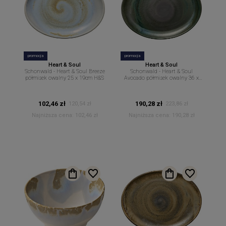
promocja
promocja
Heart & Soul
Heart & Soul
Schonwald - Heart & Soul Breeze
Schonwald - Heart & Soul
półmisek owalny 25 x 19cm H&S
Avocado półmisek owalny 36 x
28cm H&S
102,46 zł
190,28 zł
120,54 zł
223,86 zł
Najniższa cena:
102,46 zł
Najniższa cena:
190,28 zł