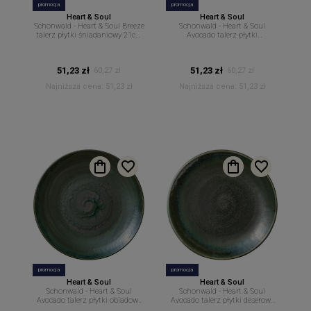
promocja
promocja
Heart & Soul
Heart & Soul
Schonwald - Heart & Soul Breeze
Schonwald - Heart & Soul
talerz płytki śniadaniowy 21cm
Avocado talerz płytki
H&S
śniadaniowy 21cm H&S
51,23 zł
51,23 zł
60,27 zł
60,27 zł
Najniższa cena:
51,23 zł
Najniższa cena:
51,23 zł
promocja
promocja
Heart & Soul
Heart & Soul
Schonwald - Heart & Soul
Schonwald - Heart & Soul
Avocado talerz płytki obiadowy
Avocado talerz płytki deserowy
30cm H&S
15cm H&S