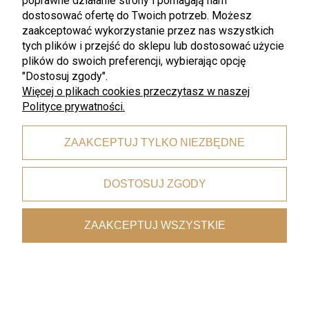
poprawne działanie strony i pomagają nam
dostosować ofertę do Twoich potrzeb. Możesz
zaakceptować wykorzystanie przez nas wszystkich
tych plików i przejść do sklepu lub dostosować użycie
plików do swoich preferencji, wybierając opcję
promocja
promocja
"Dostosuj zgody".
Heart & Soul
Heart & Soul
Schonwald - Heart & Soul Thyme
Schonwald - Heart & Soul Thyme
Więcej o plikach cookies przeczytasz w naszej
misa na zupy/ makarony 23cm
misa na zupy/ makarony 19cm
Polityce prywatności.
1,5l H&S
800ml H&S
116,05 zł
82,59 zł
136,53 zł
97,17 zł
ZAAKCEPTUJ TYLKO NIEZBĘDNE
Najniższa cena:
116,05 zł
Najniższa cena:
82,59 zł
DOSTOSUJ ZGODY
ZAAKCEPTUJ WSZYSTKIE