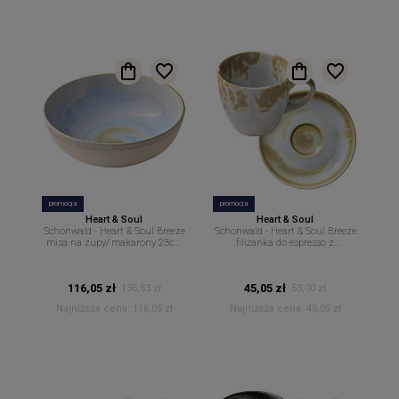
promocja
promocja
Heart & Soul
Heart & Soul
Schonwald - Heart & Soul Breeze
Schonwald - Heart & Soul Breeze
misa na zupy/ makarony 23cm
filiżanka do espresso z
1,5l H&S
podstawkiem 80ml H&S
116,05 zł
45,05 zł
136,53 zł
53,00 zł
Najniższa cena:
116,05 zł
Najniższa cena:
45,05 zł