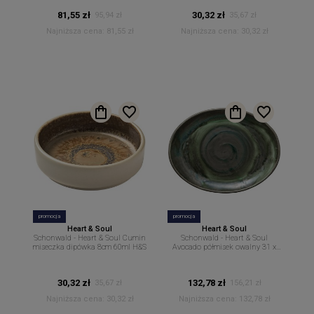
81,55 zł
30,32 zł
95,94 zł
35,67 zł
Najniższa cena:
81,55 zł
Najniższa cena:
30,32 zł
promocja
promocja
Heart & Soul
Heart & Soul
Schonwald - Heart & Soul Cumin
Schonwald - Heart & Soul
miseczka dipówka 8cm 60ml H&S
Avocado półmisek owalny 31 x
24cm H&S
30,32 zł
132,78 zł
35,67 zł
156,21 zł
Najniższa cena:
30,32 zł
Najniższa cena:
132,78 zł