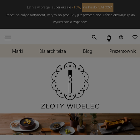
Letnie wibracje, super okazje
-10%,
na hasło "LATO26"
Rabat na cały asortyment, w tym na produkty już przecenione. Oferta obowiązuje do
wyczerpania zapasów.
Marki
Dla architekta
Blog
Prezentownik