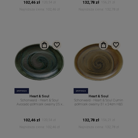
102,46 zł
132,78 zł
120,54 zł
156,21 zł
Najniższa cena:
102,46 zł
Najniższa cena:
132,78 zł
promocja
promocja
Heart & Soul
Heart & Soul
Schonwald - Heart & Soul
Schonwald - Heart & Soul Cumin
Avocado półmisek owalny 25 x
półmisek owalny 31 x 24cm H&S
19cm H&S
102,46 zł
132,78 zł
120,54 zł
156,21 zł
Najniższa cena:
102,46 zł
Najniższa cena:
132,78 zł