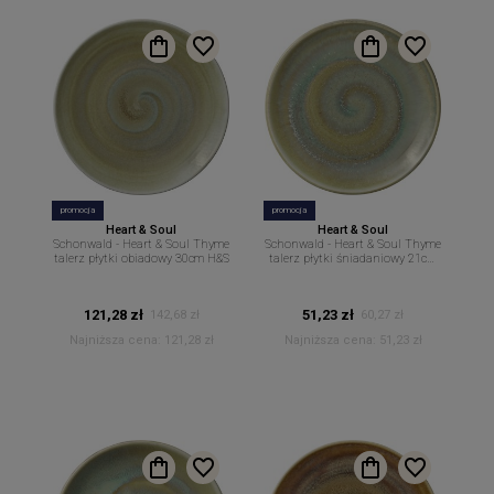
promocja
promocja
Heart & Soul
Heart & Soul
Schonwald - Heart & Soul Thyme
Schonwald - Heart & Soul Thyme
talerz płytki obiadowy 30cm H&S
talerz płytki śniadaniowy 21cm
H&S
121,28 zł
51,23 zł
142,68 zł
60,27 zł
Najniższa cena:
121,28 zł
Najniższa cena:
51,23 zł