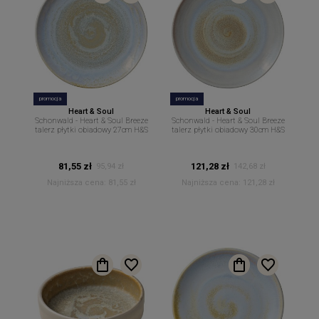
promocja
promocja
Heart & Soul
Heart & Soul
Schonwald - Heart & Soul Breeze
Schonwald - Heart & Soul Breeze
talerz płytki obiadowy 27cm H&S
talerz płytki obiadowy 30cm H&S
81,55 zł
121,28 zł
95,94 zł
142,68 zł
Najniższa cena:
81,55 zł
Najniższa cena:
121,28 zł