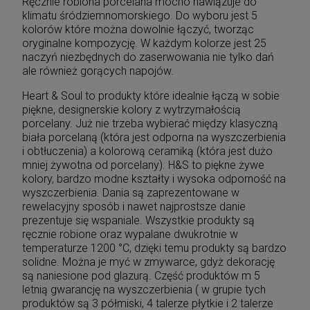
Ręcznie robiona porcelana mocno nawiązuje do
klimatu śródziemnomorskiego. Do wyboru jest 5
kolorów które można dowolnie łączyć, tworząc
oryginalne kompozycję. W każdym kolorze jest 25
naczyń niezbędnych do zaserwowania nie tylko dań
ale również gorących napojów.
Heart & Soul to produkty które idealnie łączą w sobie
piękne, designerskie kolory z wytrzymałością
porcelany. Już nie trzeba wybierać między klasyczną
biała porcelaną (która jest odporna na wyszczerbienia
i obtłuczenia) a kolorową ceramiką (która jest dużo
mniej żywotna od porcelany). H&S to piękne żywe
kolory, bardzo modne kształty i wysoka odporność na
wyszczerbienia. Dania są zaprezentowane w
rewelacyjny sposób i nawet najprostsze danie
prezentuje się wspaniale. Wszystkie produkty są
ręcznie robione oraz wypalane dwukrotnie w
temperaturze 1200 °C, dzięki temu produkty są bardzo
solidne. Można je myć w zmywarce, gdyż dekorację
są naniesione pod glazurą. Część produktów m 5
letnią gwarancję na wyszczerbienia ( w grupie tych
produktów są 3 półmiski, 4 talerze płytkie i 2 talerze