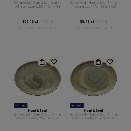
Schonwald - Heart & Soul Cumin
Schonwald - Heart & Soul Thyme
półmisek owalny 25 x 19cm H&S
miska na zupy 14cm 600ml H&S
102,46 zł
55,41 zł
120,54 zł
65,19 zł
Najniższa cena:
102,46 zł
Najniższa cena:
55,41 zł
promocja
promocja
Heart & Soul
Heart & Soul
Schonwald - Heart & Soul Thyme
Schonwald - Heart & Soul Thyme
półmisek owalny 25 x 19cm H&S
półmisek owalny 31 x 24cm H&S