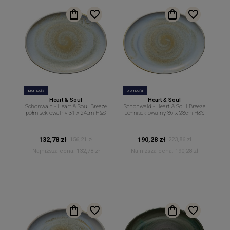
promocja
promocja
Heart & Soul
Heart & Soul
Schonwald - Heart & Soul Breeze
Schonwald - Heart & Soul Breeze
półmisek owalny 31 x 24cm H&S
półmisek owalny 36 x 28cm H&S
132,78 zł
190,28 zł
156,21 zł
223,86 zł
Najniższa cena:
132,78 zł
Najniższa cena:
190,28 zł