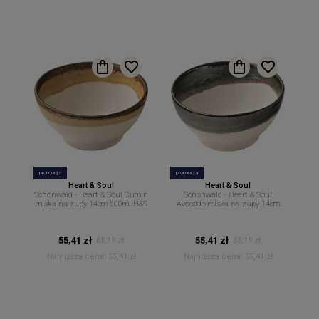
promocja
promocja
Heart & Soul
Heart & Soul
Schonwald - Heart & Soul Cumin
Schonwald - Heart & Soul
miska na zupy 14cm 600ml H&S
Avocado miska na zupy 14cm
600ml H&S
55,41 zł
55,41 zł
65,19 zł
65,19 zł
Najniższa cena:
55,41 zł
Najniższa cena:
55,41 zł