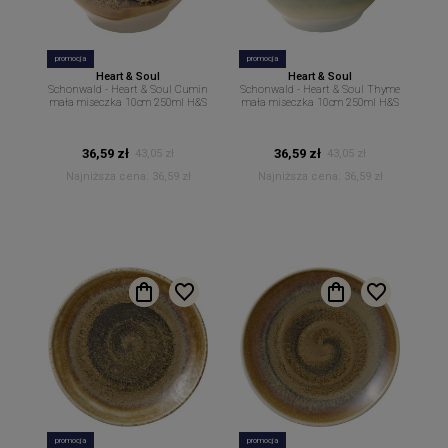
promocja
promocja
Heart & Soul
Heart & Soul
Schonwald - Heart & Soul Cumin
Schonwald - Heart & Soul Thyme
mała miseczka 10cm 250ml H&S
mała miseczka 10cm 250ml H&S
36,59 zł
36,59 zł
43,05 zł
43,05 zł
Najniższa cena:
36,59 zł
Najniższa cena:
36,59 zł
promocja
promocja