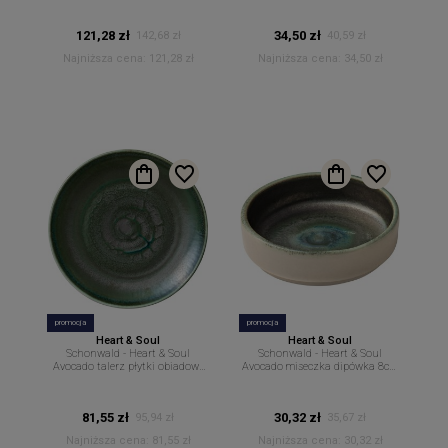
121,28 zł
34,50 zł
142,68 zł
40,59 zł
Najniższa cena:
121,28 zł
Najniższa cena:
34,50 zł
promocja
promocja
Heart & Soul
Heart & Soul
Schonwald - Heart & Soul
Schonwald - Heart & Soul
Avocado talerz płytki obiadowy
Avocado miseczka dipówka 8cm
27cm H&S
60ml H&S
81,55 zł
30,32 zł
95,94 zł
35,67 zł
Najniższa cena:
81,55 zł
Najniższa cena:
30,32 zł