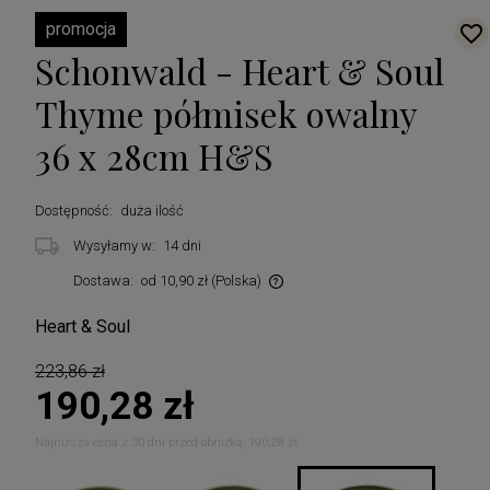
promocja
Schonwald - Heart & Soul
Thyme półmisek owalny
36 x 28cm H&S
Dostępność:
duża ilość
Wysyłamy w:
14 dni
Dostawa:
od 10,90 zł
(Polska)
Cena nie zawiera ewentualnych kosztów płatności
Heart & Soul
223,86 zł
190,28 zł
Najniższa cena z 30 dni przed obniżką:
190,28 zł