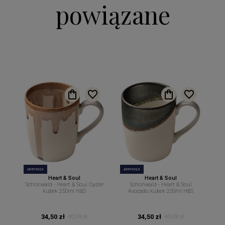
powiązane
promocja
promocja
Heart & Soul
Heart & Soul
Schonwald - Heart & Soul Oyster
Schonwald - Heart & Soul
kubek 250ml H&S
Avocado kubek 250ml H&S
34,50 zł
34,50 zł
40,59 zł
40,59 zł