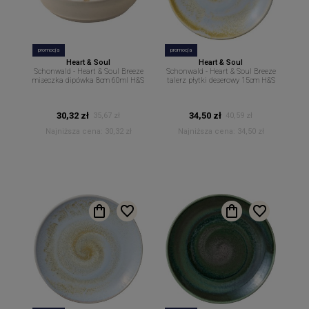
promocja
promocja
Heart & Soul
Heart & Soul
Schonwald - Heart & Soul Breeze
Schonwald - Heart & Soul Breeze
miseczka dipówka 8cm 60ml H&S
talerz płytki deserowy 15cm H&S
30,32 zł
34,50 zł
35,67 zł
40,59 zł
Najniższa cena:
30,32 zł
Najniższa cena:
34,50 zł