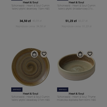
Heart & Soul
Heart & Soul
Schonwald - Heart & Soul Cumin
Schonwald - Heart & Soul Cumin
talerz płytki deserowy 15cm H&S
talerz płytki śniadaniowy 21cm
H&S
34,50 zł
51,23 zł
40,59 zł
60,27 zł
Najniższa cena:
34,50 zł
Najniższa cena:
51,23 zł
promocja
promocja
Heart & Soul
Heart & Soul
Schonwald - Heart & Soul Cumin
Schonwald - Heart & Soul Thyme
talerz płytki obiadowy 27cm H&S
miseczka dipówka 8cm 60ml H&S