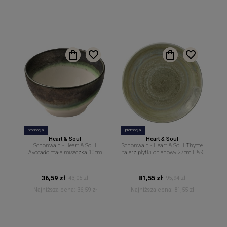
promocja
promocja
Heart & Soul
Heart & Soul
Schonwald - Heart & Soul
Schonwald - Heart & Soul Thyme
Avocado mała miseczka 10cm
talerz płytki obiadowy 27cm H&S
250ml H&S
36,59 zł
81,55 zł
43,05 zł
95,94 zł
Najniższa cena:
36,59 zł
Najniższa cena:
81,55 zł