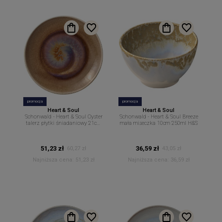
promocja
promocja
Heart & Soul
Heart & Soul
Schonwald - Heart & Soul Oyster
Schonwald - Heart & Soul Breeze
talerz płytki śniadaniowy 21cm
mała miseczka 10cm 250ml H&S
H&S
51,23 zł
36,59 zł
60,27 zł
43,05 zł
Najniższa cena:
51,23 zł
Najniższa cena:
36,59 zł