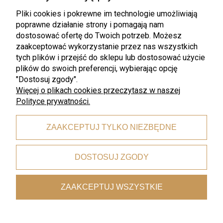
Zwroty i Reklamacje
Ustawienia konta
Pliki cookies i pokrewne im technologie umożliwiają
poprawne działanie strony i pomagają nam
Pliki do pobrania
Przechowalnia
dostosować ofertę do Twoich potrzeb. Możesz
zaakceptować wykorzystanie przez nas wszystkich
Płatności i dostawa
Informacje
tych plików i przejść do sklepu lub dostosować użycie
Czas i koszty dostawy
Rabaty
plików do swoich preferencji, wybierając opcję
"Dostosuj zgody".
Formy płatności
Polityka prywatności
Więcej o plikach cookies przeczytasz w naszej
Polityce prywatności.
O nas
Kontakt
ZAAKCEPTUJ TYLKO NIEZBĘDNE
O nas
DOSTOSUJ ZGODY
©2020 ZlotyWidelec. Wszelkie prawa zastrzeżone
ZAAKCEPTUJ WSZYSTKIE
Aby dodawać produkty do przechowalni musisz być
zalogowany
POKAŻ PEŁNĄ WERSJĘ STRONY