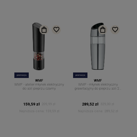
promocja
promocja
WMF
WMF
WMF - atelier młynek elektryczny
WMF - młynek elektryczny
do soli pieprzu czarny
grawitacyjny do pieprzu soli 20
cm
159,59 zł
289,52 zł
209,99 zł
329,00 zł
Najniższa cena:
159,59 zł
Najniższa cena:
289,52 zł