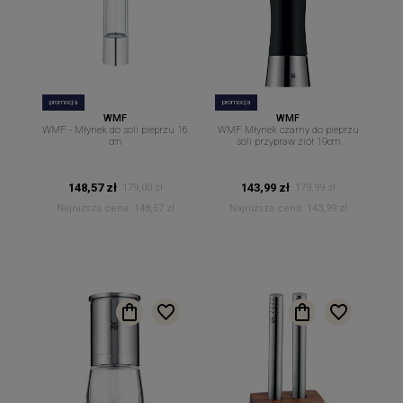
promocja
promocja
WMF
WMF
WMF - Młynek do soli pieprzu 16
WMF Młynek czarny do pieprzu
cm
soli przypraw ziół 19cm
148,57 zł
143,99 zł
179,00 zł
179,99 zł
Najniższa cena:
148,57 zł
Najniższa cena:
143,99 zł