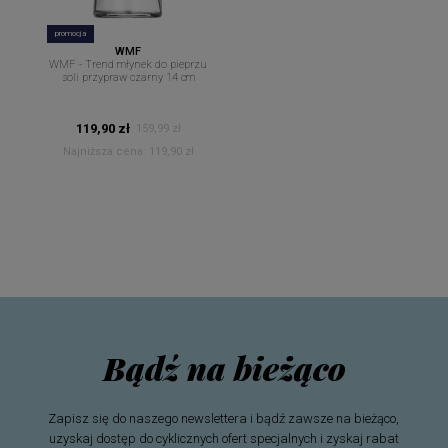
promocja
WMF
WMF - Trend młynek do pieprzu
soli przypraw czarny 14 cm
119,90 zł
159,99 zł
Najniższa cena:
119,90 zł
Bądź na bieżąco
Zapisz się do naszego newslettera i bądź zawsze na bieżąco,
uzyskaj dostęp do cyklicznych ofert specjalnych i zyskaj rabat