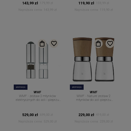
143,99 zł
119,90 zł
179,99 zł
159,99 zł
Najniższa cena:
143,99 zł
Najniższa cena:
119,90 zł
promocja
promocja
WMF
WMF
WMF - zestaw 2 młynków
WMF - Nature zestaw 2
elektrycznych do soli i pieprzu
młynków do soli pieprzu
21 cm.
przypraw 13,8 cm
529,00 zł
229,00 zł
699,00 zł
419,00 zł
Najniższa cena:
529,00 zł
Najniższa cena:
239,00 zł