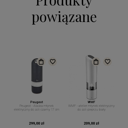
powiązane
Peugeot
WMF
Peugeot - Alaska młynek
WMF - atelier młynek elektryczny
elektryczny do soli czarny 17 cm
do soli pieprzu biały
299,00 zł
209,00 zł