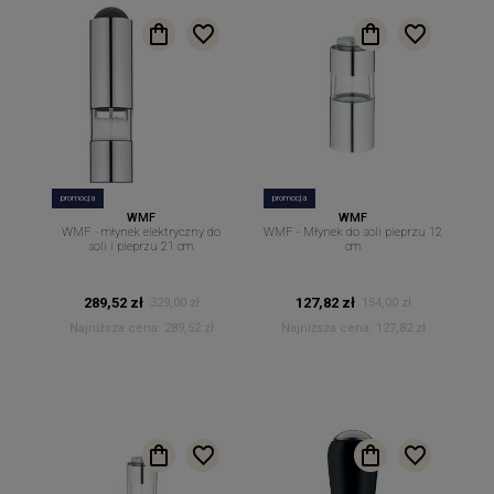
promocja
promocja
WMF
WMF
WMF - młynek elektryczny do
WMF - Młynek do soli pieprzu 12
soli i pieprzu 21 cm.
cm
289,52 zł
127,82 zł
329,00 zł
154,00 zł
Najniższa cena:
289,52 zł
Najniższa cena:
127,82 zł