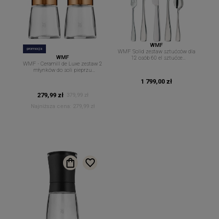
WMF
promocja
WMF Solid zestaw sztućców dla
WMF
12 osób 60 el sztućce
WMF - Ceramill de Luxe zestaw 2
Cromargan
młynków do soli pieprzu
przypraw miedziane 14 cm
1 799,00 zł
279,99 zł
379,99 zł
Najniższa cena:
279,99 zł