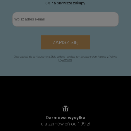
6% na pierwsze zakupy.
ZAPISZ SIĘ
Chcę zapisać się do Newslettera Złoty Widelec i oświadczam, że zapoznałem / am się z
Polityką
Prywatności
.
Darmowa wysyłka
dla zamówień od 199 zł