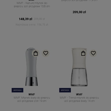
pieprzu soli przypraw 17,9 cm
WMF - Nature młynek do
pieprzu soli przypraw 13,8 cm
209,00 zł
148,39 zł
209,00 zł
Najniższa cena:
156,75 zł
promocja
promocja
WMF
WMF
WMF Młynek biały do pieprzu
WMF - Trend młynek do pieprzu
soli przypraw ziół 19 cm
soli przypraw biały 14 cm