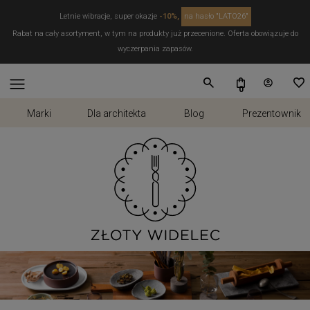
Letnie wibracje, super okazje
-10%,
na hasło "LATO26"
Rabat na cały asortyment, w tym na produkty już przecenione. Oferta obowiązuje do
wyczerpania zapasów.
Marki
Dla architekta
Blog
Prezentownik