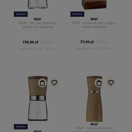
promocja
promocja
WMF
WMF
WMF - De Luxe młynek do
WMF - zestaw do soli i pieprzu
pieprzu soli przypraw
drewno akacjowe
154,66 zł
77,99 zł
209,00 zł
109,99 zł
Najniższa cena:
156,75 zł
Najniższa cena:
79,99 zł
WMF
promocja
WMF - Nature młynek do
WMF