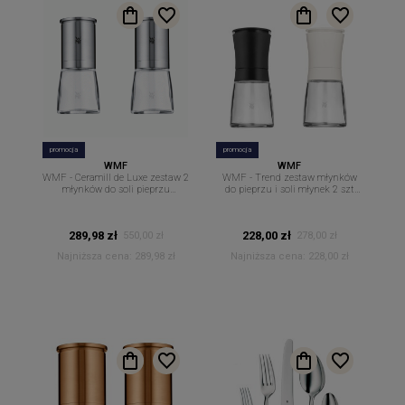
promocja
promocja
WMF
WMF
WMF - Ceramill de Luxe zestaw 2
WMF - Trend zestaw młynków
młynków do soli pieprzu
do pieprzu i soli młynek 2 szt
przypraw 14 cm
czarny i biały
289,98 zł
228,00 zł
550,00 zł
278,00 zł
Najniższa cena:
289,98 zł
Najniższa cena:
228,00 zł