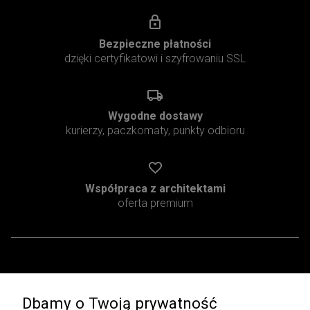
Bezpieczne płatności
dzięki certyfikatowi i szyfrowaniu SSL
Wygodne dostawy
kurierzy, paczkomaty, punkty odbioru
Współpraca z architektami
oferta premium
Pomoc
Moje konto
Dbamy o Twoją prywatność
Regulamin
Twoje zamówienia