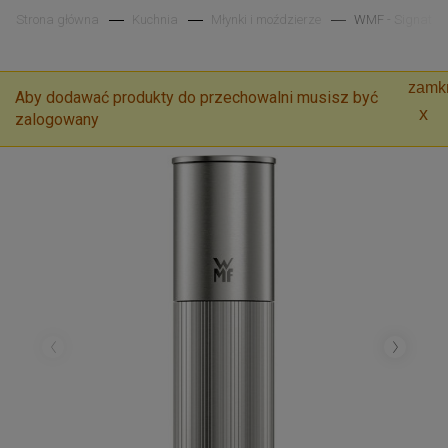
Strona główna
Kuchnia
Młynki i moździerze
WMF - Signature
zamkn
Aby dodawać produkty do przechowalni musisz być
zalogowany