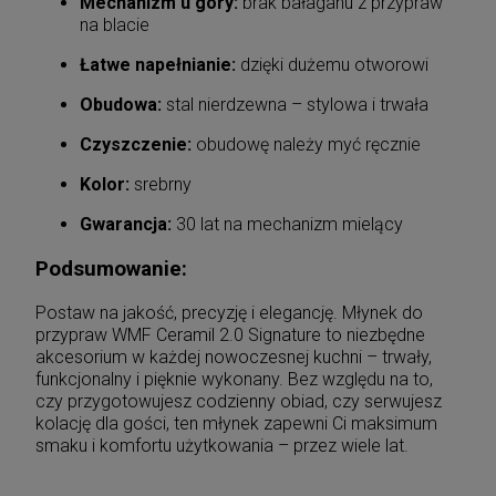
Mechanizm u góry:
brak bałaganu z przypraw
na blacie
Łatwe napełnianie:
dzięki dużemu otworowi
Obudowa:
stal nierdzewna – stylowa i trwała
Czyszczenie:
obudowę należy myć ręcznie
Kolor:
srebrny
Gwarancja:
30 lat na mechanizm mielący
Podsumowanie:
Postaw na jakość, precyzję i elegancję. Młynek do
przypraw WMF Ceramil 2.0 Signature to niezbędne
akcesorium w każdej nowoczesnej kuchni – trwały,
funkcjonalny i pięknie wykonany. Bez względu na to,
czy przygotowujesz codzienny obiad, czy serwujesz
kolację dla gości, ten młynek zapewni Ci maksimum
smaku i komfortu użytkowania – przez wiele lat.