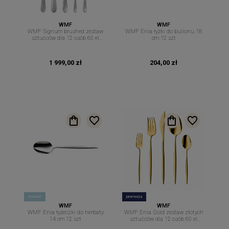
WMF
WMF
WMF Signum brushed zestaw
WMF Enia łyżki do bulionu 18
sztućców dla 12 osób 60 el
cm 12 szt
sztućce matowe
1 999,00 zł
204,00 zł
nowość
promocja
WMF
WMF
WMF Enia łyżeczki do herbaty
WMF Enia Gold zestaw złotych
14 cm 12 szt
sztućców dla 12 osób 60 el
sztućce The New Easy