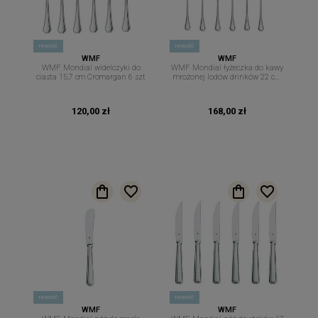
nowość
nowość
WMF
WMF
WMF Mondial widelczyki do
WMF Mondial łyżeczka do kawy
ciasta 15,7 cm Cromargan 6 szt
mrożonej lodów drinków 22 cm
Cromargan 6 szt
120,00 zł
168,00 zł
nowość
nowość
WMF
WMF