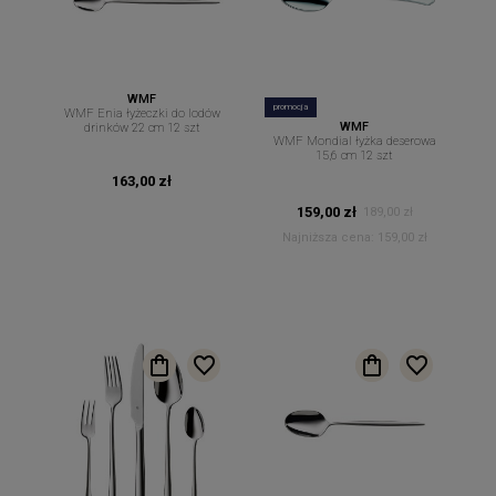
WMF
promocja
WMF Enia łyżeczki do lodów
WMF
drinków 22 cm 12 szt
WMF Mondial łyżka deserowa
15,6 cm 12 szt
163,00 zł
159,00 zł
189,00 zł
Najniższa cena:
159,00 zł