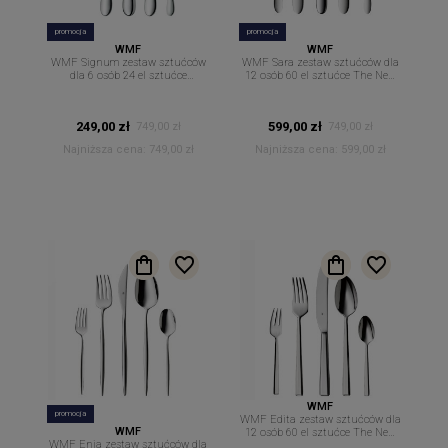
promocja
promocja
WMF
WMF
WMF Signum zestaw sztućców
WMF Sara zestaw sztućców dla
dla 6 osób 24 el sztućce
12 osób 60 el sztućce The New
Cromargan ozdobne opakowanie
Easy
na prezent
249,00 zł
599,00 zł
749,00 zł
749,00 zł
Najniższa cena:
749,00 zł
Najniższa cena:
599,00 zł
WMF
promocja
WMF Edita zestaw sztućców dla
WMF
12 osób 60 el sztućce The New
WMF Enia zestaw sztućców dla
Easy