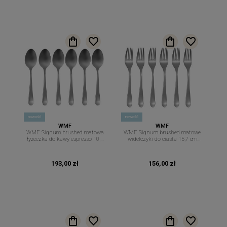
nowość
nowość
WMF
WMF
WMF Signum brushed matowa
WMF Signum brushed matowe
łyżeczka do kawy espresso 10,8
widelczyki do ciasta 15,7 cm
cm. sztućce 6 szt
sztućce 6 szt
193,00 zł
156,00 zł