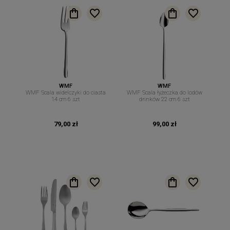
WMF
WMF
WMF Scala widelczyki do ciasta
WMF Scala łyżeczka do lodów
14 cm 6 szt
drinków 22 cm 6 szt
79,00 zł
99,00 zł