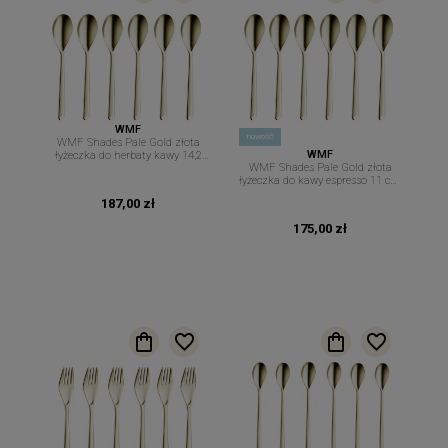
WMF
nowość
WMF Shades Pale Gold złota
WMF
łyżeczka do herbaty kawy 14,2
WMF Shades Pale Gold złota
cm 6 szt
łyżeczka do kawy espresso 11 cm.
6 szt.
187,00 zł
175,00 zł