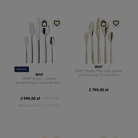
WMF
promocja
WMF Shades Pale Gold zestaw
WMF
sztućców dla 12 osób 60 el
WMF Bistro – Zestaw
sztućce Cromargan
posrebrzanych sztućców dla 12
osób 60 elementów silverplated
2 799,00 zł
2 999,00 zł
3 699,00 zł
Najniższa cena:
2 999,00 zł