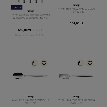
WMF
promocja
WMF Enia łyżeczki do espresso
WMF
11 cm 12 szt
WMF Scala zestaw sztućców dla
12 osób 60 el sztućce The New
Easy
104,00 zł
599,00 zł
899,00 zł
Najniższa cena:
649,00 zł
WMF
WMF
WMF Enia łyżeczki deserowe 16
WMF Enia widelczyki do ciasta
cm 12 szt
14cm 12 szt