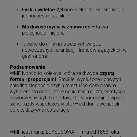
Łyżki i widelce 2,8 mm
– eleganckie, smukłe, a
jednocześnie stabilne
Możliwość mycia w zmywarce
– łatwa
pielęgnacja i higiena
Idealne do minimalistycznych wnętrz,
nowoczesnych aranżacji i trendów azjatyckich w
gastronomii
Podsumowanie
WMF Nordic to kolekcja, która zachwyca
czystą
formą i proporcjami
. Smukłe, wydłużone uchwyty i
chłodna elegancja czynią te sztućce doskonałym
wyborem dla osób, które cenią minimalizm, estetykę i
nowoczesny styl. To zestaw, który harmonijnie wpisze
się w każdy współczesny stół – od domowej jadalni
po ekskluzywne restauracje.
WMF jest marką LUKSUSOWĄ. Firma od 1853 roku