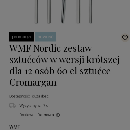
promocja
nowość
WMF Nordic zestaw
sztućców w wersji krótszej
dla 12 osób 60 el sztućce
Cromargan
Dostępność:
duża ilość
Wysyłamy w:
7 dni
Dostawa:
Darmowa
Cena nie zawiera ewentualnych kosztów płatności
WMF