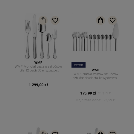
WMF
promocja
WMF Mondial zestaw sztućców
WMF
dla 12 osób 60 el sztućce
WMF Nuova zestaw sztućców
Cromargan
sztućce do ciasta kawy deserów
13 elementów
1 299,00 zł
175,99 zł
219,99 zł
Najniższa cena:
175,99 zł