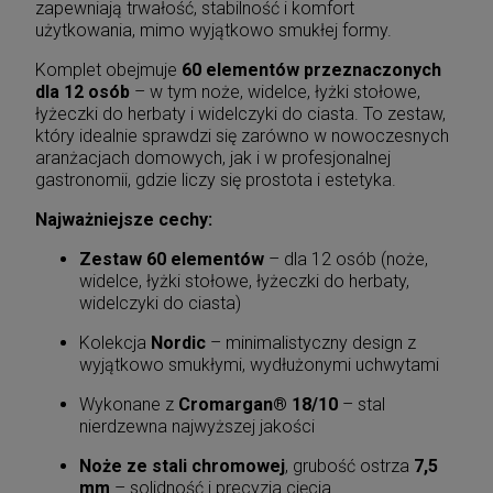
zapewniają trwałość, stabilność i komfort
użytkowania, mimo wyjątkowo smukłej formy.
Komplet obejmuje
60 elementów przeznaczonych
dla 12 osób
– w tym noże, widelce, łyżki stołowe,
łyżeczki do herbaty i widelczyki do ciasta. To zestaw,
który idealnie sprawdzi się zarówno w nowoczesnych
aranżacjach domowych, jak i w profesjonalnej
gastronomii, gdzie liczy się prostota i estetyka.
Najważniejsze cechy:
Zestaw 60 elementów
– dla 12 osób (noże,
widelce, łyżki stołowe, łyżeczki do herbaty,
widelczyki do ciasta)
Kolekcja
Nordic
– minimalistyczny design z
wyjątkowo smukłymi, wydłużonymi uchwytami
Wykonane z
Cromargan® 18/10
– stal
nierdzewna najwyższej jakości
Noże ze stali chromowej
, grubość ostrza
7,5
mm
– solidność i precyzja cięcia