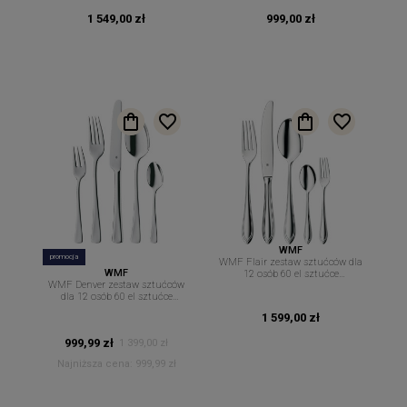
1 549,00 zł
999,00 zł
WMF
promocja
WMF Flair zestaw sztućców dla
WMF
12 osób 60 el sztućce
WMF Denver zestaw sztućców
Cromargan
dla 12 osób 60 el sztućce
Cromargan
1 599,00 zł
999,99 zł
1 399,00 zł
Najniższa cena:
999,99 zł