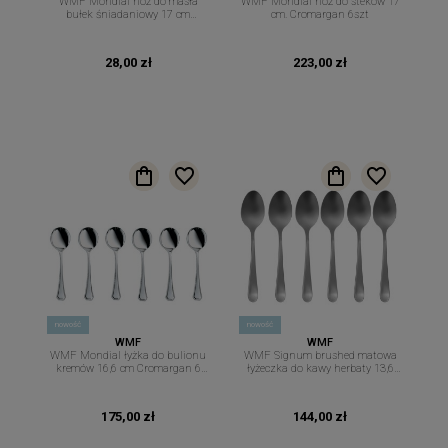
WMF Mondial nóż do masła
WMF Mondial nóż do steków 17
bułek śniadaniowy 17 cm
cm. Cromargan 6szt
Cromargan
28,00 zł
223,00 zł
nowość
nowość
WMF
WMF
WMF Mondial łyżka do bulionu
WMF Signum brushed matowa
kremów 16,6 cm Cromargan 6
łyżeczka do kawy herbaty 13,6
szt
cm sztućce 6 szt
175,00 zł
144,00 zł