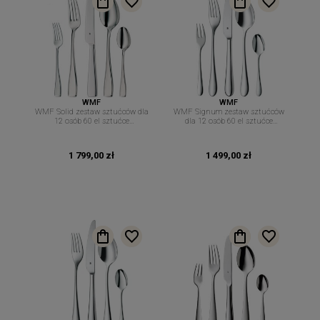
WMF
WMF
WMF Solid zestaw sztućców dla
WMF Signum zestaw sztućców
12 osób 60 el sztućce
dla 12 osób 60 el sztućce
Cromargan
Cromargan
1 799,00 zł
1 499,00 zł