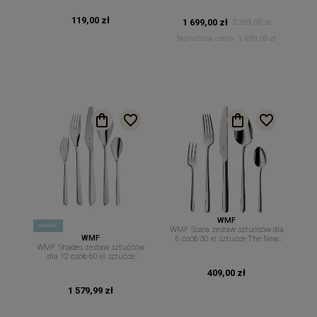
119,00 zł
1 699,00 zł
2 299,00 zł
Najniższa cena:
1 699,00 zł
WMF
nowość
WMF Scala zestaw sztućców dla
WMF
6 osób 30 el sztućce The New
WMF Shades zestaw sztućców
Easy
dla 12 osób 60 el sztućce
Cromargan
409,00 zł
1 579,99 zł