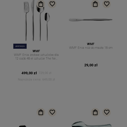
WMF
promocja
WMF Enia nóż do masła 18 cm
WMF
WMF Enia zestaw sztućców dla
12 osób 48 el sztućce The New
Easy
29,00 zł
499,00 zł
729,00 zł
Najniższa cena:
649,00 zł