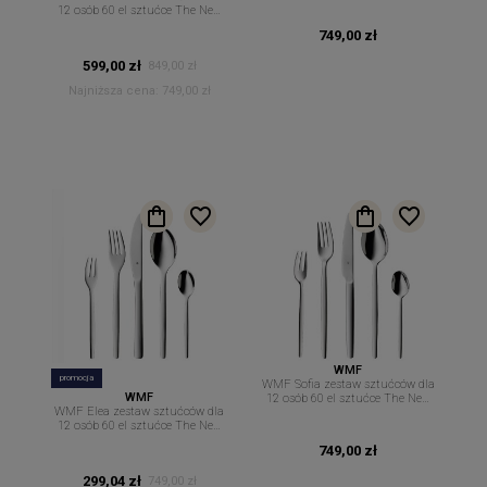
12 osób 60 el sztućce The New
Easy
749,00 zł
599,00 zł
849,00 zł
Najniższa cena:
749,00 zł
WMF
promocja
WMF Sofia zestaw sztućców dla
WMF
12 osób 60 el sztućce The New
WMF Elea zestaw sztućców dla
Easy
12 osób 60 el sztućce The New
Easy
749,00 zł
299,04 zł
749,00 zł