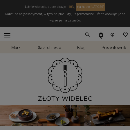
Letnie wibracje, super okazje
-10%,
na hasło "LATO26"
Rabat na cały asortyment, w tym na produkty już przecenione. Oferta obowiązuje do
wyczerpania zapasów.
Marki
Dla architekta
Blog
Prezentownik