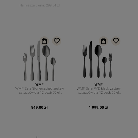
Najniższa cena:
299,04 zł
WMF
WMF
WMF Sara Stonewashed zestaw
WMF Sara PVD black zestaw
sztućców dla 12 osób 60 el
sztućców dla 12 osób 60 el
sztućce The New Easy
sztućce The New Easy
849,00 zł
1 999,00 zł