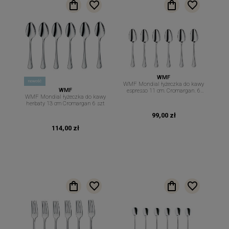
WMF
nowość
WMF Mondial łyżeczka do kawy
WMF
espresso 11 cm. Cromargan. 6
WMF Mondial łyżeczka do kawy
szt.
herbaty 13 cm Cromargan 6 szt
99,00 zł
114,00 zł