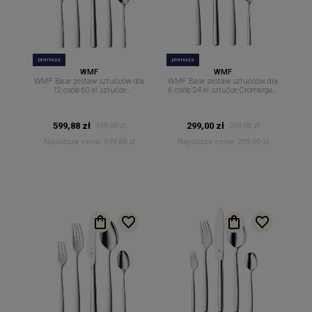
promocja
promocja
WMF
WMF
WMF Base zestaw sztućców dla
WMF Base zestaw sztućców dla
12 osób 60 el sztućce
6 osób 24 el sztućce Cromargan
Cromargan
ozdobne opakowanie na prezent
599,88 zł
299,00 zł
999,00 zł
399,00 zł
Najniższa cena:
599,88 zł
Najniższa cena:
299,00 zł