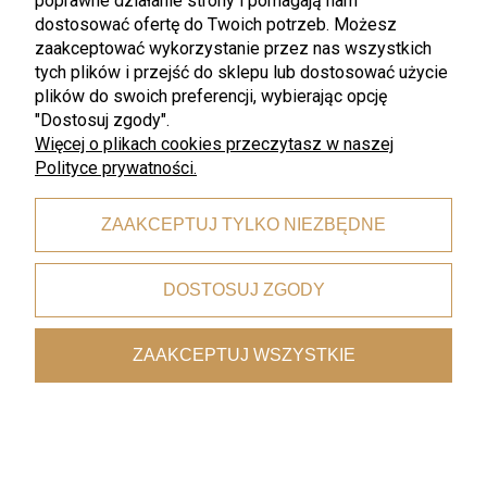
poprawne działanie strony i pomagają nam
18,2 cm 1szt
dostosować ofertę do Twoich potrzeb. Możesz
51,00 zł
375,00 zł
zaakceptować wykorzystanie przez nas wszystkich
tych plików i przejść do sklepu lub dostosować użycie
plików do swoich preferencji, wybierając opcję
"Dostosuj zgody".
Więcej o plikach cookies przeczytasz w naszej
Polityce prywatności.
ZAAKCEPTUJ TYLKO NIEZBĘDNE
DOSTOSUJ ZGODY
nowość
nowość
WMF
WMF
ZAAKCEPTUJ WSZYSTKIE
WMF Shades Pale Gold złoty
WMF Shades Pale Gold złota
nóż do steków mięs 24,7 cm 6
łyżka do bulionu kremów 18 cm
szt
6 szt
375,00 zł
283,00 zł