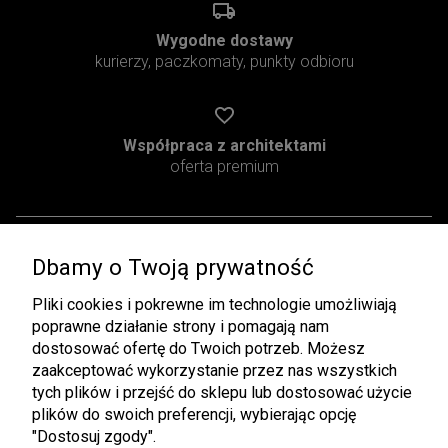
Wygodne dostawy
kurierzy, paczkomaty, punkty odbioru
Współpraca z architektami
oferta premium
Dbamy o Twoją prywatność
Pomoc
Moje konto
Pliki cookies i pokrewne im technologie umożliwiają
Regulamin
Twoje zamówienia
poprawne działanie strony i pomagają nam
Zwroty i Reklamacje
Ustawienia konta
dostosować ofertę do Twoich potrzeb. Możesz
zaakceptować wykorzystanie przez nas wszystkich
Pliki do pobrania
Przechowalnia
tych plików i przejść do sklepu lub dostosować użycie
plików do swoich preferencji, wybierając opcję
Płatności i dostawa
Informacje
"Dostosuj zgody".