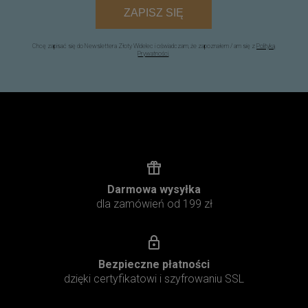
ZAPISZ SIĘ
Chcę zapisać się do Newslettera Złoty Widelec i oświadczam, że zapoznałem / am się z
Polityką
Prywatności
.
Darmowa wysyłka
dla zamówień od 199 zł
Bezpieczne płatności
dzięki certyfikatowi i szyfrowaniu SSL