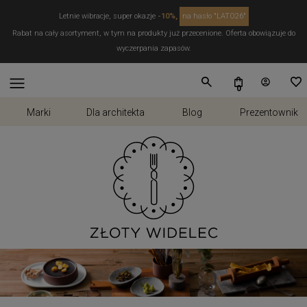
Letnie wibracje, super okazje
-10%,
na hasło "LATO26"
Rabat na cały asortyment, w tym na produkty już przecenione. Oferta obowiązuje do
wyczerpania zapasów.
Marki
Dla architekta
Blog
Prezentownik