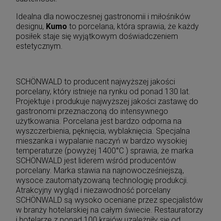
Idealna dla nowoczesnej gastronomii i miłośników
designu,
Kumo
to porcelana, która sprawia, że każdy
posiłek staje się wyjątkowym doświadczeniem
estetycznym.
SCHÖNWALD to producent najwyższej jakości
porcelany, który istnieje na rynku od ponad 130 lat.
Projektuje i produkuje najwyższej jakości zastawę do
gastronomi przeznaczoną do intensywnego
użytkowania. Porcelana jest bardzo odporna na
wyszczerbienia, pęknięcia, wyblaknięcia. Specjalna
mieszanka i wypalanie naczyń w bardzo wysokiej
temperaturze (powyżej 1400°C ) sprawia, że marka
SCHÖNWALD jest liderem wśród producentów
porcelany. Marka stawia na najnowocześniejszą,
wysoce zautomatyzowaną technologię produkcji.
Atrakcyjny wygląd i niezawodność porcelany
SCHÖNWALD są wysoko oceniane przez specjalistów
w branży hotelarskiej na całym świecie. Restauratorzy
i hotelarze z ponad 100 krajów uzależniły się od