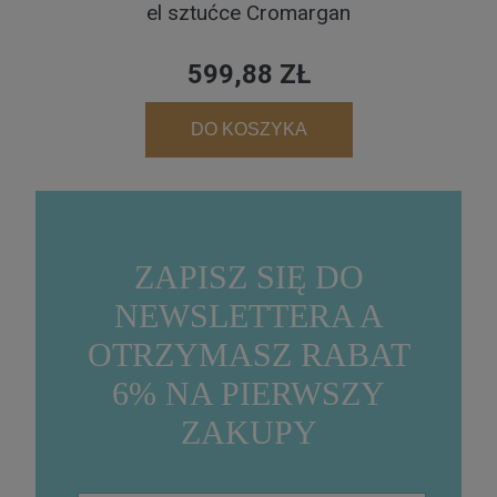
el sztućce Cromargan
599,88 ZŁ
DO KOSZYKA
ZAPISZ SIĘ DO
NEWSLETTERA A
OTRZYMASZ RABAT
6% NA PIERWSZY
ZAKUPY