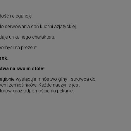
ość i elegancję.
do serwowania dań kuchni azjatyckiej.
daje unikalnego charakteru.
omysł na prezent.
ąsek
.
ctwa na swoim stole!
regionie występuje mnóstwo gliny - surowca do
ych rzemieślników. Każde naczynie jest
olorów oraz odpornością na pękanie.