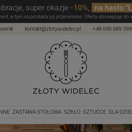
ibracje, super okazje
-10%,
na hasło "
ment, w tym na produkty już przecenione. Oferta obowiązuje do
townik
kontakt@zlotywidelec.pl
+48 690 689 399
ENNE
ZASTAWA STOŁOWA
SZKŁO
SZTUĆCE
DLA DZIE