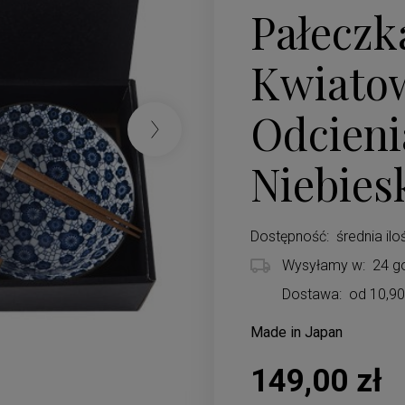
Pałeczk
Kwiato
Odcieni
Niebies
Dostępność:
średnia ilo
Wysyłamy w:
24 g
Dostawa:
od 10,90
Made in Japan
Cena nie zawiera ewentualnych koszt
149,00 zł