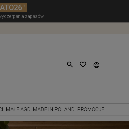
LATO26"
 wyczerpania zapasów.
CI
MAŁE AGD
MADE IN POLAND
PROMOCJE