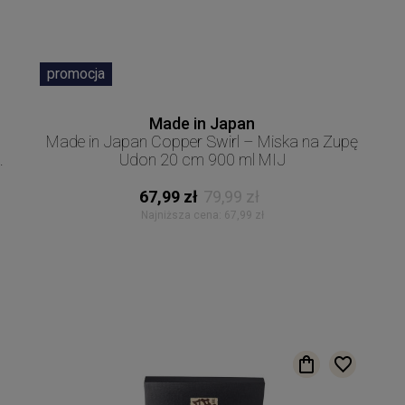
promocja
Made in Japan
Made in Japan Copper Swirl – Miska na Zupę
Udon 20 cm 900 ml MIJ
67,99 zł
79,99 zł
Najniższa cena:
67,99 zł