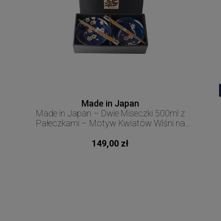
Made in Japan
Made in Japan – Dwie Miseczki 500ml z
Pałeczkami – Motyw Kwiatów Wiśni na
Granatowym Tle – MIJ
149,00 zł