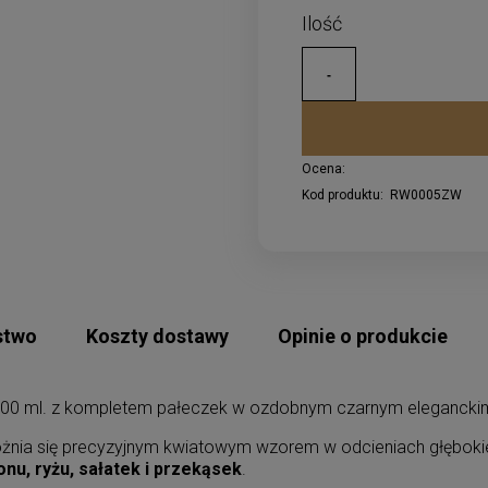
Ocena:
Kod produktu:
RW0005ZW
stwo
Koszty dostawy
Opinie o produkcie
00 ml. z kompletem pałeczek w ozdobnym czarnym elegancki
różnia się precyzyjnym kwiatowym wzorem w odcieniach głęboki
onu, ryżu, sałatek i przekąsek
.