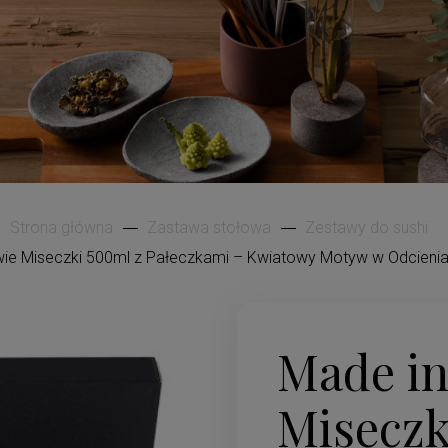
Strona główna
Zastawa stołowa
Zestawy do sushi
ie Miseczki 500ml z Pałeczkami – Kwiatowy Motyw w Odcienia
Made in
Miseczk