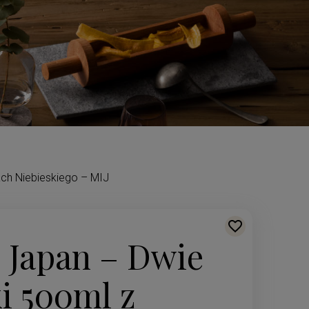
ch Niebieskiego – MIJ
 Japan – Dwie
i 500ml z