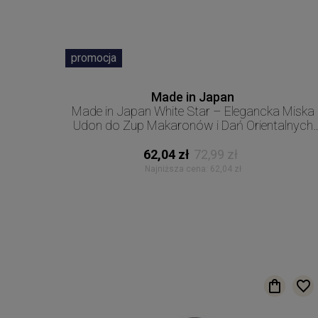
promocja
Made in Japan
Made in Japan White Star – Elegancka Miska
Udon do Zup Makaronów i Dań Orientalnych
20 cm 950 ml MIJ
62,04 zł
72,99 zł
Najniższa cena:
62,04 zł