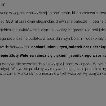
an?
ne w Japonii z najwyższej jakości ceramiki, co zapewnia trwał
ości
500 ml
oraz dwie eleganckie, drewniane pałeczki – idealne 
niebieskich kwiatów na białym tle tworzy elegancki kontrast i do
ganckie, czarne pudełko z japońskim symbolem – doskonały p
aw do serwowania
donburi, udonu, ryżu, sałatek oraz przek
lepie Złoty Widelec i ciesz się pięknem japońskiego wzorni
a odbywa się bezpośrednio na wyspie Honsiu w Japonii. W tym 
adycji. Wszystkie produkty wykonywane są ręcznie przez lokaln
powtarzalne. Marka słynie z niesamowitych wzorów, wyraźnych k