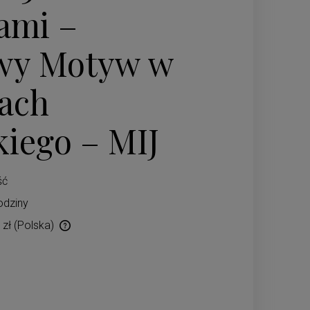
ami –
wy Motyw w
ach
kiego – MIJ
ść
odziny
 zł
(Polska)
ów płatności