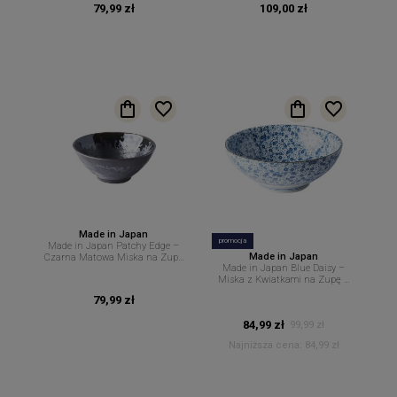
79,99 zł
109,00 zł
Made in Japan
promocja
Made in Japan Patchy Edge –
Made in Japan
Czarna Matowa Miska na Zupę
Made in Japan Blue Daisy –
Ramen Pho – 20 cm 900 ml MIJ
Miska z Kwiatkami na Zupę –
21 cm 1,3 L MIJ
79,99 zł
84,99 zł
99,99 zł
Najniższa cena:
84,99 zł