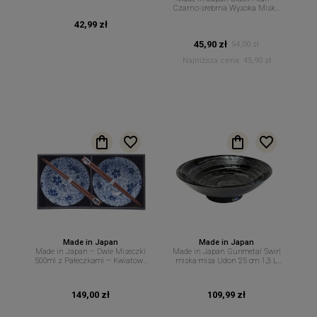
Czarno-srebrna Wysoka Miska
do Serwowania Sałatek
42,99 zł
Makaronów – 13 cm 600 ml MIJ
45,90 zł
54,00 zł
Najniższa cena:
45,90 zł
Made in Japan
Made in Japan
Made in Japan – Dwie Miseczki
Made in Japan Gunmetal Swirl
500ml z Pałeczkami – Kwiatowy
miska misa Udon 25 cm 1,3 L
Motyw w Niebieskim Stylu – MIJ
MIJ
149,00 zł
109,99 zł