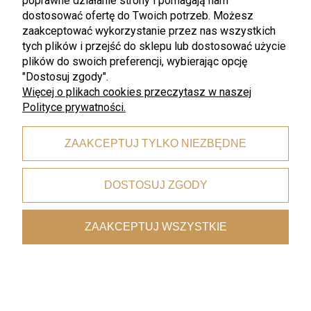
poprawne działanie strony i pomagają nam
dostosować ofertę do Twoich potrzeb. Możesz
zaakceptować wykorzystanie przez nas wszystkich
tych plików i przejść do sklepu lub dostosować użycie
plików do swoich preferencji, wybierając opcję
"Dostosuj zgody".
Więcej o plikach cookies przeczytasz w naszej
Polityce prywatności.
ZAAKCEPTUJ TYLKO NIEZBĘDNE
Made in Japan
Made in Japan
Made in Japan BB Black –
Made in Japan biała łyżka 17,5
Owalna Miska do Serwowania
cm
DOSTOSUJ ZGODY
Potraw Zup i Sałatek 15/17 cm
450 ml MIJ
59,99 zł
54,99 zł
ZAAKCEPTUJ WSZYSTKIE