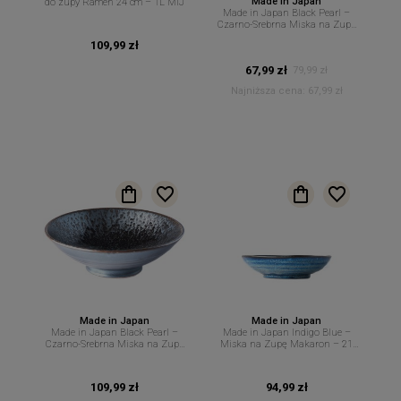
Made in Japan
do zupy Ramen 24 cm – 1L MIJ
Made in Japan Black Pearl –
Czarno-Srebrna Miska na Zupę
– 20 cm 900 ml MIJ
109,99 zł
67,99 zł
79,99 zł
Najniższa cena:
67,99 zł
Made in Japan
Made in Japan
Made in Japan Black Pearl –
Made in Japan Indigo Blue –
Czarno-Srebrna Miska na Zupę
Miska na Zupę Makaron – 21
Ramen Makaron – 24 cm 1,2 L
cm 600 ml MIJ
MIJ
109,99 zł
94,99 zł