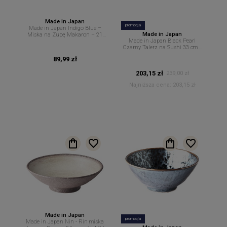
Made in Japan
promocja
Made in Japan Indigo Blue –
Made in Japan
Miska na Zupę Makaron – 21
Made in Japan Black Pearl
cm 1,1 L MIJ
Czarny Talerz na Sushi 33 cm x
19 cm – MIJ
89,99 zł
203,15 zł
239,00 zł
Najniższa cena:
203,15 zł
Made in Japan
promocja
Made in Japan Nin - Rin miska