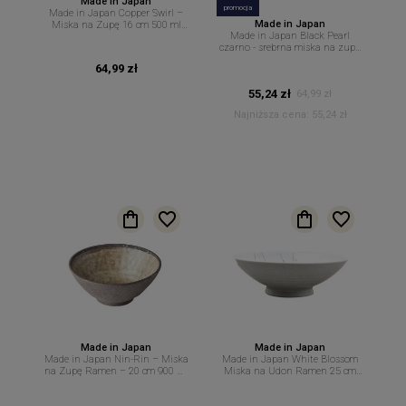
Made in Japan
promocja
Made in Japan Copper Swirl –
Made in Japan
Miska na Zupę 16 cm 500 ml
Made in Japan Black Pearl
MIJ
czarno - srebrna miska na zupę
Ramen Pho 16 cm 500 ml MIJ
64,99 zł
55,24 zł
64,99 zł
Najniższa cena:
55,24 zł
Made in Japan
Made in Japan
Made in Japan Nin-Rin – Miska
Made in Japan White Blossom
na Zupę Ramen – 20 cm 900 ml
Miska na Udon Ramen 25 cm
MIJ
1,3 L – MIJ