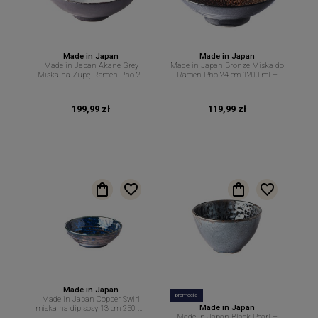
Made in Japan
Made in Japan
Made in Japan Akane Grey
Made in Japan Bronze Miska do
Miska na Zupę Ramen Pho 24
Ramen Pho 24 cm 1200 ml –
cm 1 L – MIJ
MIJ
199,99 zł
119,99 zł
Made in Japan
promocja
Made in Japan Copper Swirl
Made in Japan
miska na dip sosy 13 cm 250 ml
Made in Japan Black Pearl –
MIJ