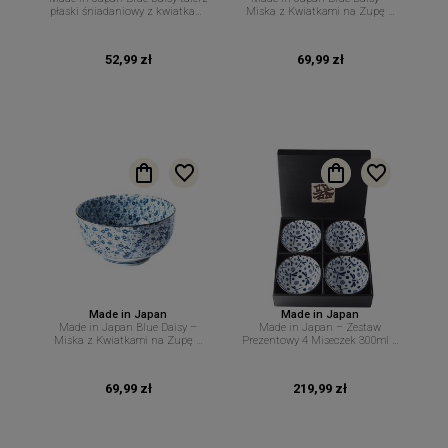
płaski śniadaniowy z kwiatkami
Miska z Kwiatkami na Zupę –
19 cm. MIJ
16 cm 500 ml MIJ
52,99 zł
69,99 zł
Made in Japan
Made in Japan
Made in Japan Blue Daisy –
Made in Japan – Zestaw
Miska z Kwiatkami na Zupę –
Prezentowy 4 Miseczek 300ml –
16 × 8,5 cm 800 ml MIJ
Motyw Ważek i Spirali – MIJ
69,99 zł
219,99 zł