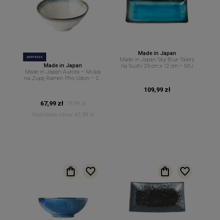
Made in Japan
promocja
Made in Japan Sky Blue Talerz
Made in Japan
na Sushi 29 cm x 12 cm – MIJ
Made in Japan Aurora – Miska
na Zupę Ramen Pho Udon – 20
cm 950 ml MIJ
109,99 zł
67,99 zł
79,99 zł
Najniższa cena:
67,99 zł