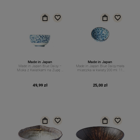
Made in Japan
Made in Japan
Made in Japan Blue Daisy –
Made in Japan Blue Daisy mała
Miska z Kwiatkami na Zupę –
miseczka w kwiaty 200 ml. 11
13,5 cm 500 ml MIJ
cm. MIJ
49,99 zł
25,00 zł