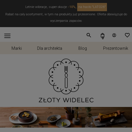
Letnie wibracje, super okazje
-10%,
na hasło "LATO26"
Rabat na cały asortyment, w tym na produkty już przecenione. Oferta obowiązuje do
wyczerpania zapasów.
Marki
Dla architekta
Blog
Prezentownik