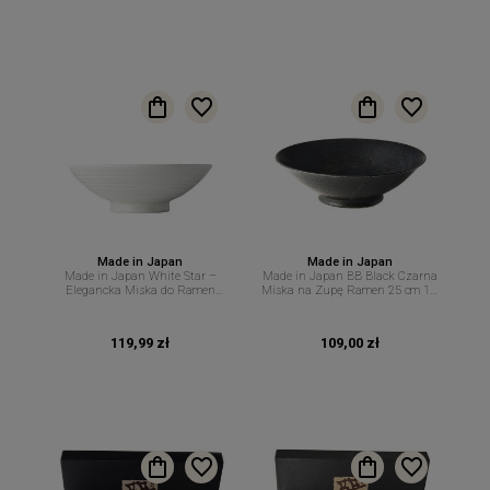
Made in Japan
Made in Japan
Made in Japan White Star –
Made in Japan BB Black Czarna
Elegancka Miska do Ramen
Miska na Zupę Ramen 25 cm 1,3
Udon Pho i Sałatek 25 cm 1,2 L
L – MIJ
MIJ
119,99 zł
109,00 zł