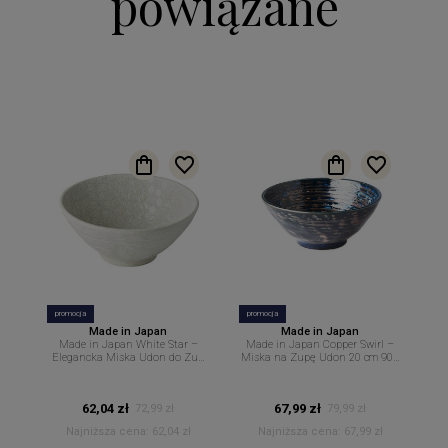
powiązane
promocja
promocja
Made in Japan
Made in Japan
Made in Japan White Star –
Made in Japan Copper Swirl –
Elegancka Miska Udon do Zup
Miska na Zupę Udon 20 cm 900
Makaronów i Dań Orientalnych
ml MIJ
20 cm 950 ml MIJ
62,04 zł
67,99 zł
72,99 zł
79,99 zł
Najniższa cena:
62,04 zł
Najniższa cena:
67,99 zł