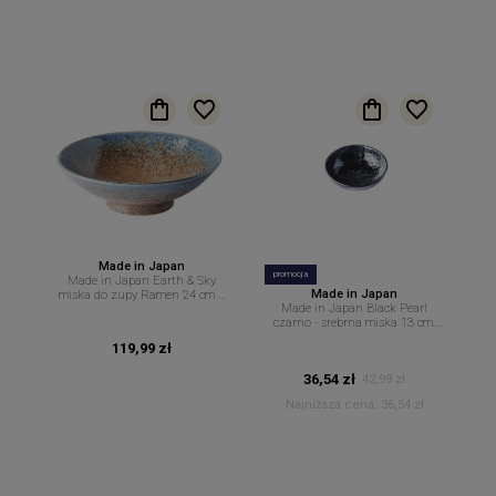
Made in Japan
promocja
Made in Japan Earth & Sky
Made in Japan
miska do zupy Ramen 24 cm –
Made in Japan Black Pearl
1,2 L MIJ
czarno - srebrna miska 13 cm.
250 ml. MIJ
119,99 zł
36,54 zł
42,99 zł
Najniższa cena:
36,54 zł