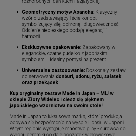
różnorodnych dań kuchni azjatyckiej.
Geometryczny motyw Asanoha:
Klasyczny
wzór przedstawiający liście konopi,
symbolizujący siłę, ochronę i długowieczność.
Odcienie niebieskiego dodają elegancji i
harmonii.
Ekskluzywne opakowanie:
Zapakowany w
eleganckie, czarne pudełko z japońskim
symbolem – idealny pomysł na prezent.
Uniwersalne zastosowanie:
Doskonały zestaw
do serwowania
donburi, udonu, ryżu, sałatek
oraz przekąsek
.
Kup oryginalny zestaw Made in Japan – MIJ w
sklepie Złoty Widelec i ciesz się pięknem
japońskiego wzornictwa na swoim stole!
Made in Japan to luksusowa marka, której produkcja
odbywa się bezpośrednio na wyspie Honsiu w Japonii.
W tym regionie występuje mnóstwo gliny - surowca do
wyrobu ceramiki co daje początek wielowiekowej