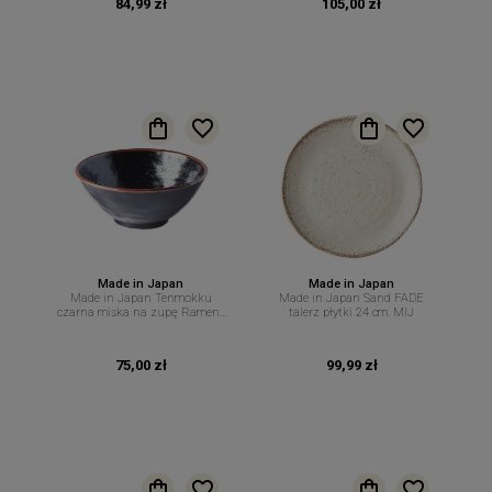
84,99 zł
105,00 zł
Made in Japan
Made in Japan
Made in Japan Tenmokku
Made in Japan Sand FADE
czarna miska na zupę Ramen ,
talerz płytki 24 cm. MIJ
Pho 20 cm 900 ml. MIJ
75,00 zł
99,99 zł