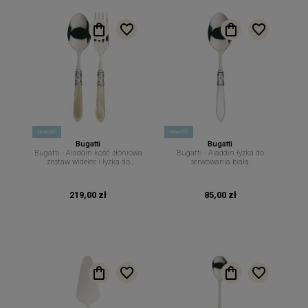
nowość
nowość
Bugatti
Bugatti
Bugatti - Aladdin kość słoniowa
Bugatti - Aladdin łyżka do
zestaw widelec i łyżka do
serwowania biała.
serwowania.
219,00 zł
85,00 zł