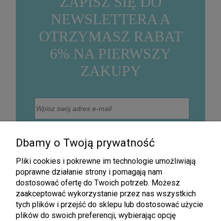
ZAPISZ SIĘ DO
NEWSLETTERA A
OTRZYMASZ RABAT
6% NA PIERWSZY
ZAKUPY
Wyrażam zgodę na otrzymywanie na podany adres
mailowy informacji handlowej drogą elektroniczną, w
Dbamy o Twoją prywatność
szczególności informacji o nowościach, promocjach,
rabatach, wyprzedażach oraz innych działaniach
związanych z promocją firmy (Newsletter).
Pliki cookies i pokrewne im technologie umożliwiają
Zapisz się
poprawne działanie strony i pomagają nam
dostosować ofertę do Twoich potrzeb. Możesz
zaakceptować wykorzystanie przez nas wszystkich
tych plików i przejść do sklepu lub dostosować użycie
plików do swoich preferencji, wybierając opcję