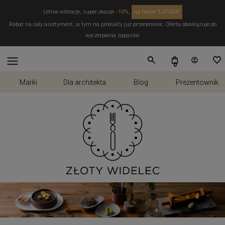
Letnie wibracje, super okazje
-10%,
na hasło "LATO26"
Rabat na cały asortyment, w tym na produkty już przecenione. Oferta obowiązuje do
wyczerpania zapasów.
Marki
Dla architekta
Blog
Prezentownik