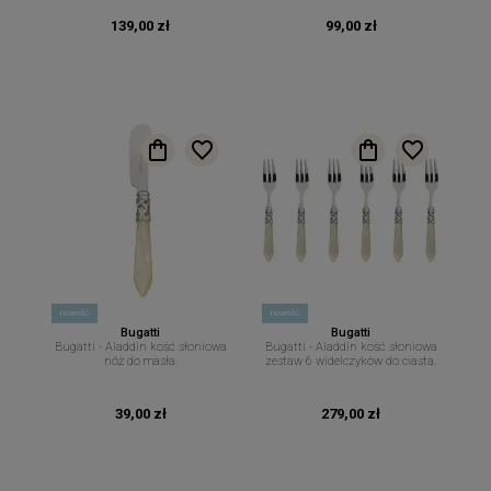
139,00 zł
99,00 zł
nowość
nowość
Bugatti
Bugatti
Bugatti - Aladdin kość słoniowa
Bugatti - Aladdin kość słoniowa
nóż do masła.
zestaw 6 widelczyków do ciasta.
39,00 zł
279,00 zł