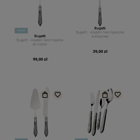
Bugatti
nowość
Bugatti - Aladdin Nero łyżeczka
Bugatti
koktajlowa
Bugatti - Aladdin Nero łopatka
do ciasta.
39,00 zł
99,00 zł