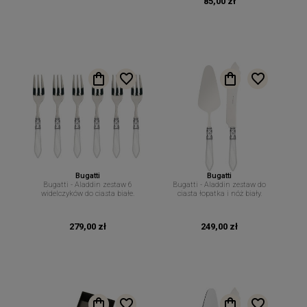
85,00 zł
Bugatti
Bugatti
Bugatti - Aladdin zestaw 6
Bugatti - Aladdin zestaw do
widelczyków do ciasta białe.
ciasta łopatka i nóż biały.
279,00 zł
249,00 zł