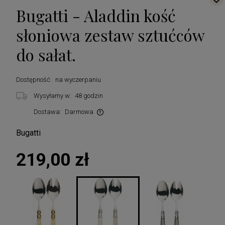
Bugatti - Aladdin kość
słoniowa zestaw sztućców
do sałat.
Dostępność:
na wyczerpaniu
Wysyłamy w:
48 godzin
Dostawa:
Darmowa
Cena nie zawiera ewentualnych kosztów płatności
Bugatti
219,00 zł