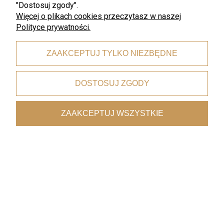
"Dostosuj zgody".
Więcej o plikach cookies przeczytasz w naszej
Polityce prywatności.
Darmowa wysyłka
ZAAKCEPTUJ TYLKO NIEZBĘDNE
dla zamówień od 199 zł
DOSTOSUJ ZGODY
Bezpieczne płatności
dzięki certyfikatowi i szyfrowaniu SSL
ZAAKCEPTUJ WSZYSTKIE
Wygodne dostawy
kurierzy, paczkomaty, punkty odbioru
Współpraca z architektami
oferta premium