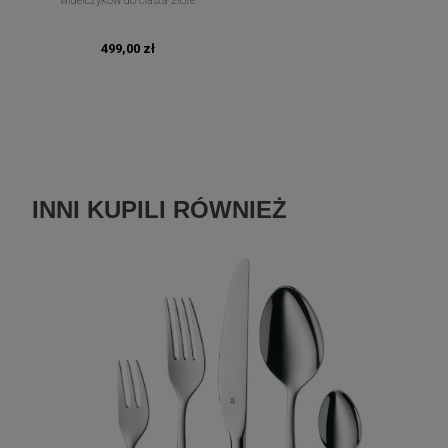
widelczyków do ciasta złote.
499,00 zł
INNI KUPILI RÓWNIEŻ