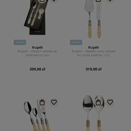
nowość
nowość
Bugatti
Bugatti
Bugatti - Aladdin zestaw do
Bugatti - Aladdin złoty zestaw
serwowania ryżu
do ciasta łopatka i nóż.
209,00 zł
319,00 zł