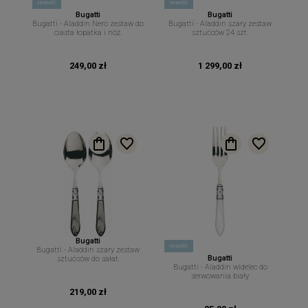
nowość
nowość
Bugatti
Bugatti
Bugatti - Aladdin Nero zestaw do
Bugatti - Aladdin szary zestaw
ciasta łopatka i nóż.
sztućców 24 szt.
249,00 zł
1 299,00 zł
Bugatti
nowość
Bugatti - Aladdin szary zestaw
Bugatti
sztućców do sałat.
Bugatti - Aladdin widelec do
serwowania biały
219,00 zł