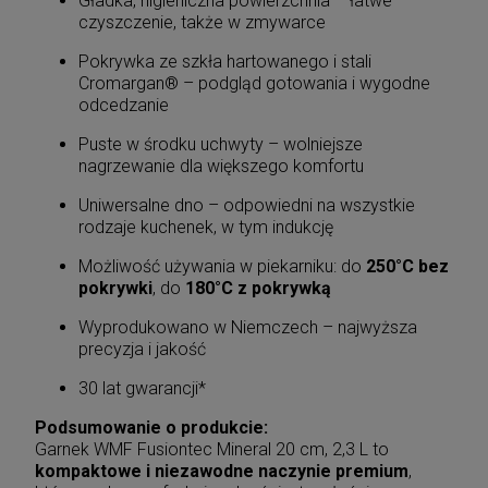
Gładka, higieniczna powierzchnia – łatwe
czyszczenie, także w zmywarce
Pokrywka ze szkła hartowanego i stali
Cromargan® – podgląd gotowania i wygodne
odcedzanie
Puste w środku uchwyty – wolniejsze
nagrzewanie dla większego komfortu
Uniwersalne dno – odpowiedni na wszystkie
rodzaje kuchenek, w tym indukcję
Możliwość używania w piekarniku: do
250°C bez
pokrywki
, do
180°C z pokrywką
Wyprodukowano w Niemczech – najwyższa
precyzja i jakość
30 lat gwarancji*
Podsumowanie o produkcie:
Garnek WMF Fusiontec Mineral 20 cm, 2,3 L to
kompaktowe i niezawodne naczynie premium
,