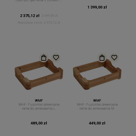
czarnych garnków z rondlem 4
szt + pokrywki
1 399,00 zł
2 375,12 zł
2 699,00 zł
Najniższa cena:
2 375,12 zł
WMF
WMF
Wmf - Fusiontec drewniana
Wmf - Fusiontec drewniana
rama do serwowania L.
rama do serwowania M.
489,00 zł
449,00 zł