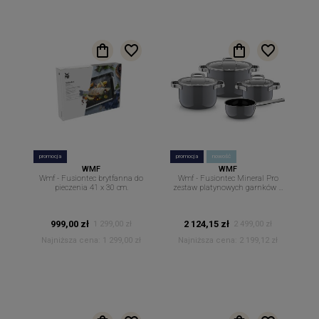
promocja
promocja
nowość
WMF
WMF
Wmf - Fusiontec brytfanna do
Wmf - Fusiontec Mineral Pro
pieczenia 41 x 30 cm.
zestaw platynowych garnków z
rondlem 4 szt + pokrywki
platinum
999,00 zł
2 124,15 zł
1 299,00 zł
2 499,00 zł
Najniższa cena:
1 299,00 zł
Najniższa cena:
2 199,12 zł