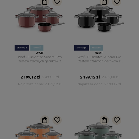
promocja
nowość
promocja
nowość
WMF
WMF
Wmf - Fusiontec Mineral Pro
Wmf - Fusiontec Mineral Pro
zestaw różowych garnków z
zestaw czarnych garnków z
rondlem 4szt + pokrywki rose
rondlem 4szt + pokrywki black
quartz
2 199,12 zł
2 199,12 zł
2 499,00 zł
2 499,00 zł
Najniższa cena:
2 199,12 zł
Najniższa cena:
2 199,12 zł