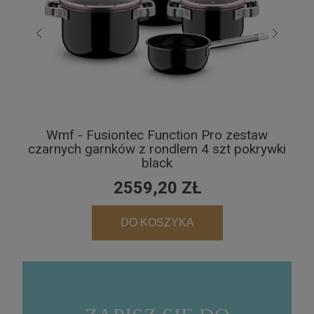
Wmf - Fusiontec Function Pro zestaw
WM
czarnych garnków z rondlem 4 szt pokrywki
black
2559,20 ZŁ
DO KOSZYKA