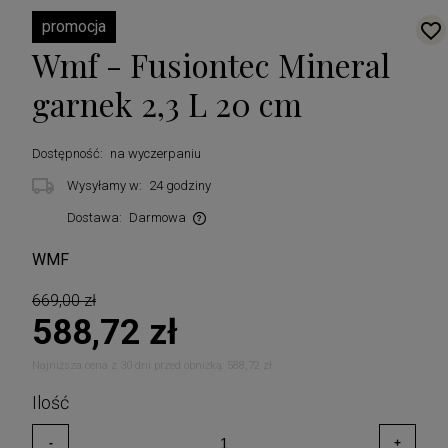
promocja
Wmf - Fusiontec Mineral
garnek 2,3 L 20 cm
Dostępność:
na wyczerpaniu
Wysyłamy w:
24 godziny
Dostawa:
Darmowa
Cena nie zawiera ewentualnych kosztów płatności
WMF
669,00 zł
588,72 zł
Najniższa cena z 30 dni przed obniżką:
588,72 zł