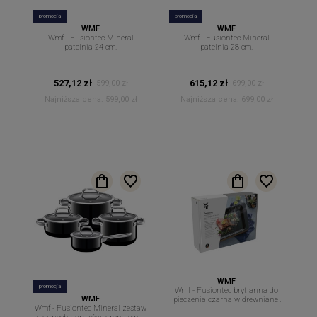
promocja
promocja
WMF
WMF
Wmf - Fusiontec Mineral
Wmf - Fusiontec Mineral
patelnia 24 cm.
patelnia 28 cm.
527,12 zł
615,12 zł
599,00 zł
699,00 zł
Najniższa cena:
599,00 zł
Najniższa cena:
699,00 zł
WMF
promocja
Wmf - Fusiontec brytfanna do
WMF
pieczenia czarna w drewnianej
Wmf - Fusiontec Mineral zestaw
ramie