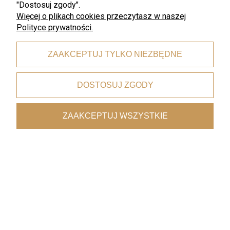
"Dostosuj zgody".
Więcej o plikach cookies przeczytasz w naszej
Polityce prywatności.
Darmowa wysyłka
ZAAKCEPTUJ TYLKO NIEZBĘDNE
dla zamówień od 199 zł
DOSTOSUJ ZGODY
Bezpieczne płatności
ZAAKCEPTUJ WSZYSTKIE
dzięki certyfikatowi i szyfrowaniu SSL
Wygodne dostawy
kurierzy, paczkomaty, punkty odbioru
Współpraca z architektami
oferta premium