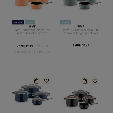
promocja
nowość
nowość
WMF
WMF
Wmf - Fusiontec Mineral Pro
Wmf - Fusiontec Mineral Pro
zestaw brzoskwiniowych
zestaw zielonych garnków z
garnków z rondlem 4 szt +
rondlem 4szt + pokrywki
pokrywki papaya orange
eucalyptus
2 499,00 zł
2 199,12 zł
2 499,00 zł
Najniższa cena:
2 199,12 zł