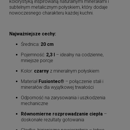
kolorystyką inspirowaną naturalnymi minerałami i
subtelnym metalicznym połyskiem, który dodaje
nowoczesnego charakteru każdej kuchni.
Najważniejsze cechy:
Średnica:
20 cm
Pojemność:
2,3 l
– idealny na codzienne,
mniejsze porcje
Kolor:
czarny
z mineralnym połyskiem
Materiał
Fusiontec®
– połączenie stali i
minerałów dla wyjątkowej trwałości
Odporność na zarysowania i uszkodzenia
mechaniczne
Równomierne rozprowadzanie ciepła
–
doskonałe rezultaty gotowania