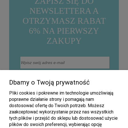
ZAPISZ SIĘ DO
NEWSLETTERA A
OTRZYMASZ RABAT
6% NA PIERWSZY
ZAKUPY
Wyrażam zgodę na otrzymywanie na podany adres
mailowy informacji handlowej drogą elektroniczną, w
Dbamy o Twoją prywatność
szczególności informacji o nowościach, promocjach,
rabatach, wyprzedażach oraz innych działaniach
związanych z promocją firmy (Newsletter).
Pliki cookies i pokrewne im technologie umożliwiają
Zapisz się
poprawne działanie strony i pomagają nam
dostosować ofertę do Twoich potrzeb. Możesz
zaakceptować wykorzystanie przez nas wszystkich
tych plików i przejść do sklepu lub dostosować użycie
plików do swoich preferencji, wybierając opcję