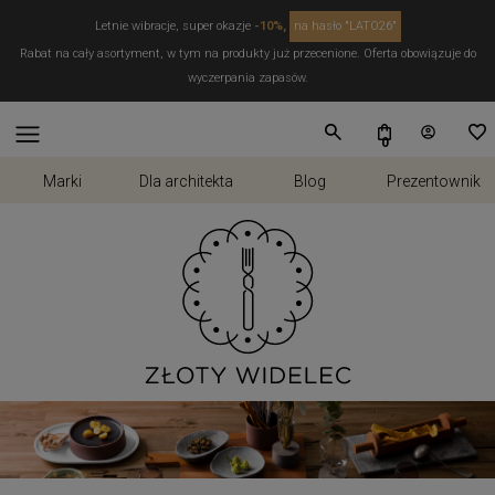
Letnie wibracje, super okazje
-10%,
na hasło "LATO26"
Rabat na cały asortyment, w tym na produkty już przecenione. Oferta obowiązuje do
wyczerpania zapasów.
Marki
Dla architekta
Blog
Prezentownik