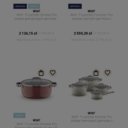
promocja
nowość
promocja
WMF
WMF
Wmf - Fusiontec Mineral Pro
Wmf - Fusiontec Function Pro
zestaw granatowych garnków z
zestaw czarnych garnków z
rondlem 4szt + pokrywki oceanic
rondlem 4 szt pokrywki black
blue
2 124,15 zł
2 559,20 zł
2 499,00 zł
3 199,00 zł
Najniższa cena:
2 199,12 zł
Najniższa cena:
2 719,15 zł
WMF
nowość
Wmf - Fusiontec Mineral Pro
WMF
zestaw kremowych garnków z
Wmf - Fusiontec Mineral Pro
rondlem 4szt + pokrywki
Rose quartz garnek 24 cm 4,4L