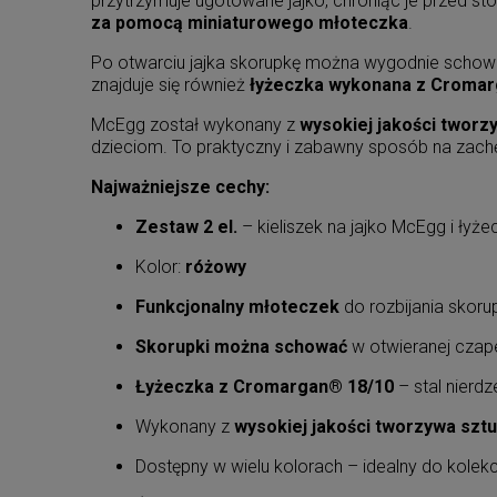
przytrzymuje ugotowane jajko, chroniąc je przed st
za pomocą miniaturowego młoteczka
.
Po otwarciu jajka skorupkę można wygodnie schowa
znajduje się również
łyżeczka wykonana z Cromar
McEgg został wykonany z
wysokiej jakości twor
dzieciom. To praktyczny i zabawny sposób na zach
Najważniejsze cechy:
Zestaw 2 el.
– kieliszek na jajko McEgg i ły
Kolor:
różowy
Funkcjonalny młoteczek
do rozbijania skorup
Skorupki można schować
w otwieranej cza
Łyżeczka z Cromargan® 18/10
– stal nierd
Wykonany z
wysokiej jakości tworzywa szt
Dostępny w wielu kolorach – idealny do kolek