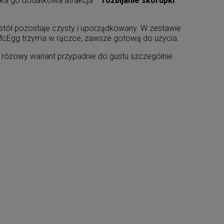
czeka go dodatkowa atrakcja –
rozbijanie skorupki
tół pozostaje czysty i uporządkowany. W zestawie
rą McEgg trzyma w rączce, zawsze gotową do użycia.
y, różowy wariant przypadnie do gustu szczególnie