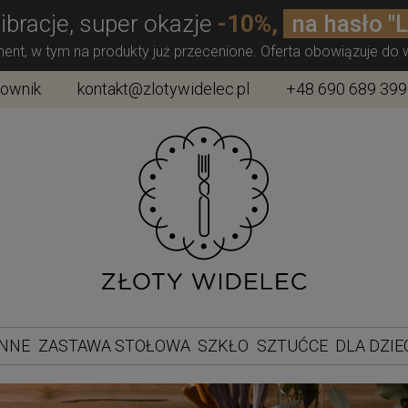
ibracje, super okazje
-10%,
na hasło "
ment, w tym na produkty już przecenione. Oferta obowiązuje do
townik
kontakt@zlotywidelec.pl
+48 690 689 399
ENNE
ZASTAWA STOŁOWA
SZKŁO
SZTUĆCE
DLA DZIE