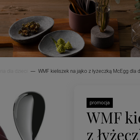
ia dla dzieci
WMF kieliszek na jajko z łyżeczką McEgg dla d
promocja
WMF kie
z łyżec