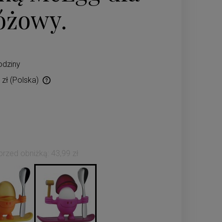
różowy.
odziny
 zł
(Polska)
ów płatności
 przed obniżką:
43,99 zł