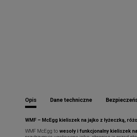
Opis
Dane techniczne
Bezpieczeń
WMF – McEgg kieliszek na jajko z łyżeczką, różo
WMF McEgg to
wesoły i funkcjonalny kieliszek na