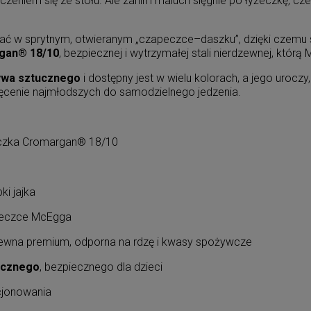
oczeniem się ze stołu. Ale zanim maluch sięgnie po łyżeczkę, 
ć w sprytnym, otwieranym „czapeczce–daszku”, dzięki czemu s
gan® 18/10
, bezpiecznej i wytrzymałej stali nierdzewnej, któ
zywa sztucznego
i dostępny jest w wielu kolorach, a jego urocz
ęcenie najmłodszych do samodzielnego jedzenia.
żeczka Cromargan® 18/10
ki jajka
peczce McEgga
zewna premium, odporna na rdzę i kwasy spożywcze
ucznego
, bezpiecznego dla dzieci
cjonowania