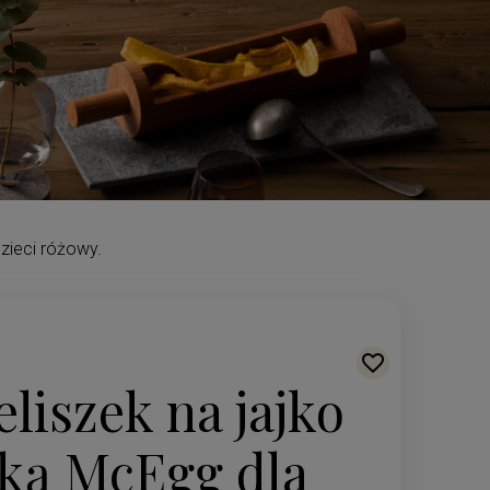
zieci różowy.
liszek na jajko
zką McEgg dla