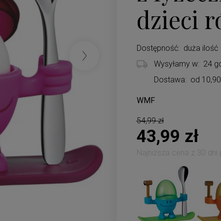
dzieci 
Dostępność:
duża ilość
Wysyłamy w:
24 g
Dostawa:
od 10,90
WMF
Cena nie zawiera ewentualnych koszt
54,99 zł
43,99 zł
Najniższa cena z 30 dni