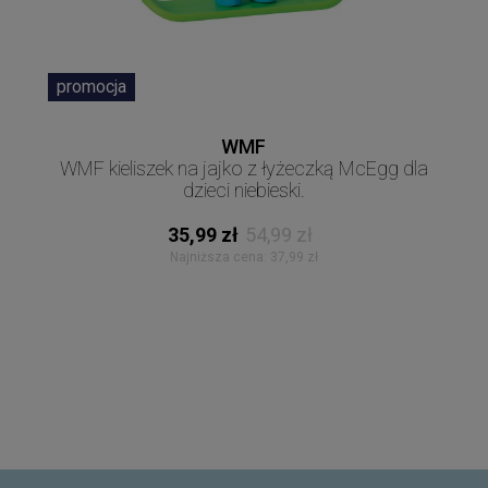
promocja
WMF
WMF kieliszek na jajko z łyżeczką McEgg dla
dzieci niebieski.
35,99 zł
54,99 zł
Najniższa cena:
37,99 zł