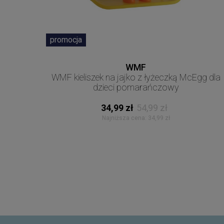
promocja
WMF
WMF kieliszek na jajko z łyżeczką McEgg dla
dzieci pomarańczowy
34,99 zł
54,99 zł
Najniższa cena:
34,99 zł