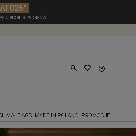
LATO26"
 wyczerpania zapasów.
CI
MAŁE AGD
MADE IN POLAND
PROMOCJE