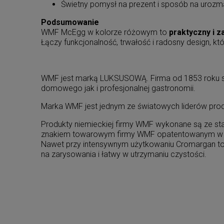
Świetny pomysł na prezent i sposób na urozma
Podsumowanie
WMF McEgg w kolorze różowym to
praktyczny i z
Łączy funkcjonalność, trwałość i radosny design, 
WMF jest marką LUKSUSOWĄ. Firma od 1853 roku spec
domowego jak i profesjonalnej gastronomii.
Marka WMF jest jednym ze światowych liderów produk
Produkty niemieckiej firmy WMF wykonane są ze st
znakiem towarowym firmy WMF opatentowanym w 
Nawet przy intensywnym użytkowaniu Cromargan to a
na zarysowania i łatwy w utrzymaniu czystości.