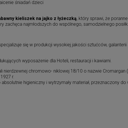
icenie śniadań dzieci
abawny kieliszek na jajko z łyżeczką
, który sprawi, że poranne
który zachęca najmłodszych do wspólnego, samodzielnego posiłk
jalizuje się w produkcji wysokiej jakości sztućców, galanteri
ujących wyposażenie dla Hoteli, restauracji i kawiarni.
ali nierdzewnej chromowo- niklowej 18/10 o nazwie Cromargan
1927 r.
bsolutnie higieniczny i wytrzymały materiał, przeznaczony do 