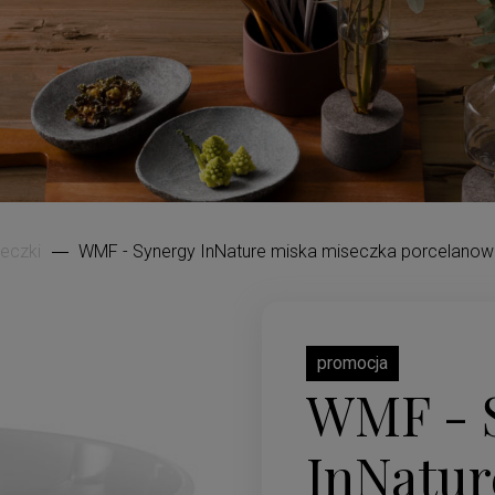
seczki
WMF - Synergy InNature miska miseczka porcelano
promocja
WMF - 
InNatur