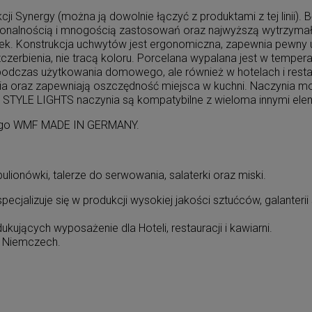
cji Synergy (można ją dowolnie łączyć z produktami z tej linii
kcjonalnością i mnogością zastosowań oraz najwyższą wytrzymał
iżanek. Konstrukcja uchwytów jest ergonomiczna, zapewnia pewny
czerbienia, nie tracą koloru. Porcelana wypalana jest w temper
 podczas użytkowania domowego, ale również w hotelach i rest
ia oraz zapewniają oszczędność miejsca w kuchni. Naczynia m
 STYLE LIGHTS naczynia są kompatybilne z wieloma innymi elem
logo WMF MADE IN GERMANY.
bulionówki, talerze do serwowania, salaterki oraz miski.
jalizuje się w produkcji wysokiej jakości sztućców, galanteri
ujących wyposażenie dla Hoteli, restauracji i kawiarni.
 w Niemczech.