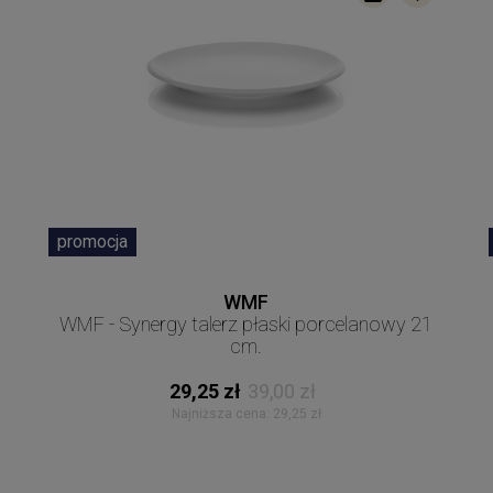
promocja
WMF
WMF - Synergy talerz płaski porcelanowy 21
cm.
29,25 zł
39,00 zł
Najniższa cena:
29,25 zł