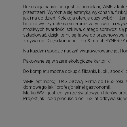
Dekoracja naniesiona jest na porcelanę WMF z kolek
przestrzeni. Wyróżnia się estetyką wykonania, fun
jak i na co dzień. Kolekcja oferuje duży wybór fil
bardzo wytrzymałe na ścieranie, zarysowania i wysz
możliwych twardości szkliwa, dlatego sprawdzi się
sztaplować, dzięki temu są łatwe do przechowywan
zmywarce. Dzięki koncepcji mix & match SYNERGY i
Na każdym spodzie naczyń wygrawerowane jest 
Pakowane są w szare ekologiczne kartoniki.
Do kompletu można dokupić filiżanki, kubki, spodki, 
WMF jest marką LUKSUSOWĄ. Firma od 1853 roku spec
domowego jak i profesjonalnej gastronomii.
Marka WMF jest jednym ze światowych liderów produk
Projekt jak i cała produkcja od 162 lat odbywa się