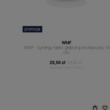
promocja
WMF
WMF - Synergy talerz głęboki porcelanowy 16
cm.
25,50 zł
34,00 zł
Najniższa cena:
25,50 zł