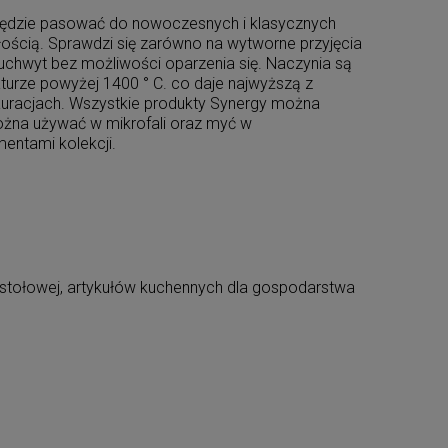
). Będzie pasować do nowoczesnych i klasycznych
ością. Sprawdzi się zarówno na wytworne przyjęcia
 uchwyt bez możliwości oparzenia się. Naczynia są
aturze powyżej 1400 ° C. co daje najwyższą z
auracjach. Wszystkie produkty Synergy można
ożna używać w mikrofali oraz myć w
entami kolekcji.
i stołowej, artykułów kuchennych dla gospodarstwa