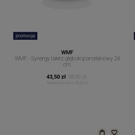
promocja
WMF
WMF - Synergy talerz głęboki porcelanowy 24
cm.
43,50 zł
58,00 zł
Najniższa cena:
43,50 zł