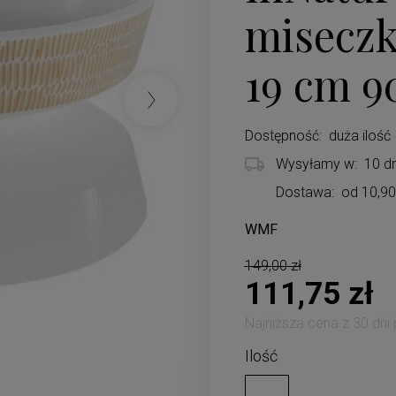
miseczk
19 cm 9
Dostępność:
duża ilość
Wysyłamy w:
10 dn
Dostawa:
od 10,90
WMF
Cena nie zawiera ewentualnych koszt
149,00 zł
111,75 zł
Najniższa cena z 30 dni