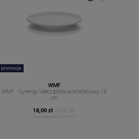
promocja
WMF
WMF - Synergy talerz płaski porcelanowy 16
cm.
18,00 zł
24,00 zł
Najniższa cena:
18,00 zł