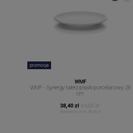
promocja
WMF
WMF - Synergy talerz płaski porcelanowy 26
cm.
38,40 zł
64,00 zł
Najniższa cena:
38,40 zł