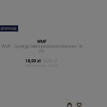
promocja
WMF
WMF - Synergy talerz płaski porcelanowy 16
cm.
18,00 zł
24,00 zł
Najniższa cena:
18,00 zł