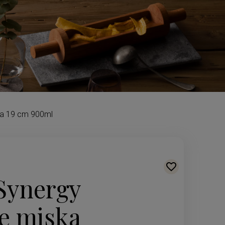
wa 19 cm 900ml
Synergy
e miska