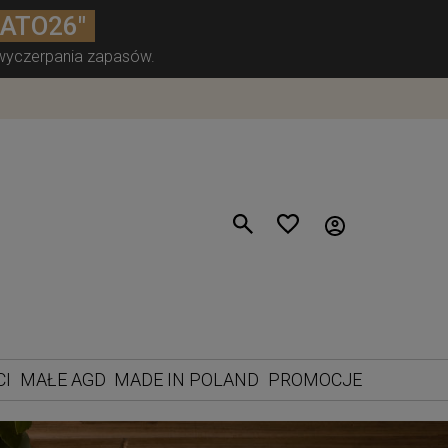
LATO26"
 wyczerpania zapasów.
CI
MAŁE AGD
MADE IN POLAND
PROMOCJE