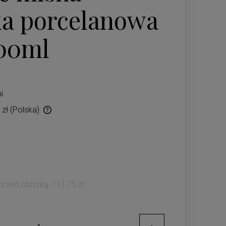
a porcelanowa
00ml
i
 zł
(Polska)
ów płatności
 przed obniżką:
111,75 zł