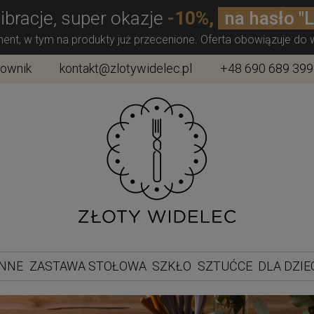
ibracje, super okazje
-10%,
na hasło "
ment, w tym na produkty już przecenione. Oferta obowiązuje do
townik
kontakt@zlotywidelec.pl
+48 690 689 399
ENNE
ZASTAWA STOŁOWA
SZKŁO
SZTUĆCE
DLA DZIE