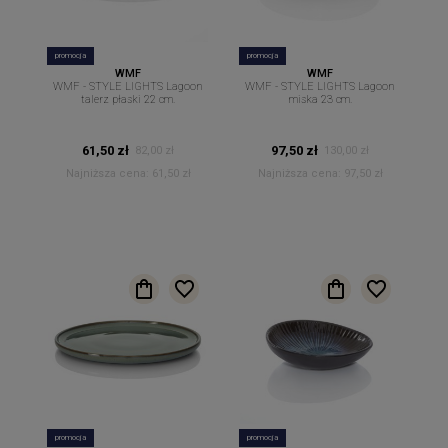
promocja
promocja
WMF
WMF
WMF - STYLE LIGHTS Lagoon
WMF - STYLE LIGHTS Lagoon
talerz płaski 22 cm.
miska 23 cm.
61,50 zł
97,50 zł
82,00 zł
130,00 zł
Najniższa cena:
61,50 zł
Najniższa cena:
97,50 zł
promocja
promocja