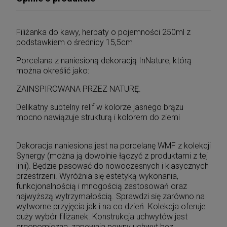
Filiżanka do kawy, herbaty o pojemności 250ml z
podstawkiem o średnicy 15,5cm
Porcelana z naniesioną dekoracją InNature, którą
można określić jako:
ZAINSPIROWANA PRZEZ NATURĘ.
Delikatny subtelny relif w kolorze jasnego brązu
mocno nawiązuje strukturą i kolorem do ziemi
Dekoracja naniesiona jest na porcelanę WMF z kolekcji
Synergy (można ją dowolnie łączyć z produktami z tej
linii). Będzie pasować do nowoczesnych i klasycznych
przestrzeni. Wyróżnia się estetyką wykonania,
funkcjonalnością i mnogością zastosowań oraz
najwyższą wytrzymałością. Sprawdzi się zarówno na
wytworne przyjęcia jak i na co dzień. Kolekcja oferuje
duży wybór filiżanek. Konstrukcja uchwytów jest
ergonomiczna, zapewnia pewny uchwyt bez