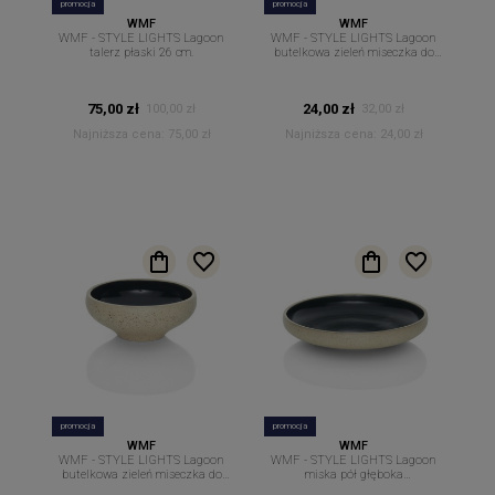
promocja
promocja
WMF
WMF
WMF - STYLE LIGHTS Lagoon
WMF - STYLE LIGHTS Lagoon
talerz płaski 26 cm.
butelkowa zieleń miseczka do
dipów sosów 8 cm
75,00 zł
24,00 zł
100,00 zł
32,00 zł
Najniższa cena:
75,00 zł
Najniższa cena:
24,00 zł
promocja
promocja
WMF
WMF
WMF - STYLE LIGHTS Lagoon
WMF - STYLE LIGHTS Lagoon
butelkowa zieleń miseczka do
miska pół głęboka
dipów sosów 11,5 cm
ciemnozielona 16 cm.