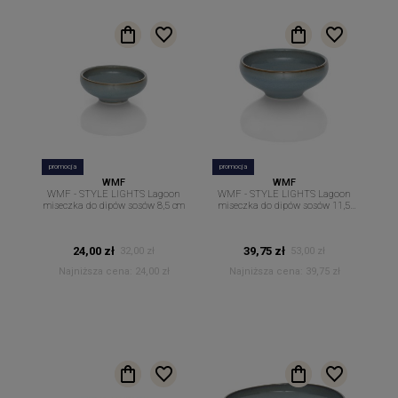
promocja
promocja
WMF
WMF
WMF - STYLE LIGHTS Lagoon
WMF - STYLE LIGHTS Lagoon
miseczka do dipów sosów 8,5 cm
miseczka do dipów sosów 11,5
cm
24,00 zł
39,75 zł
32,00 zł
53,00 zł
Najniższa cena:
24,00 zł
Najniższa cena:
39,75 zł