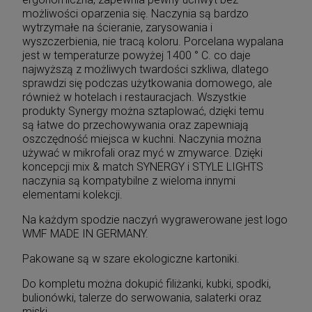
możliwości oparzenia się. Naczynia są bardzo
wytrzymałe na ścieranie, zarysowania i
wyszczerbienia, nie tracą koloru. Porcelana wypalana
jest w temperaturze powyżej 1400 ° C. co daje
najwyższą z możliwych twardości szkliwa, dlatego
sprawdzi się podczas użytkowania domowego, ale
również w hotelach i restauracjach. Wszystkie
produkty Synergy można sztaplować, dzięki temu
są łatwe do przechowywania oraz zapewniają
oszczędność miejsca w kuchni. Naczynia można
używać w mikrofali oraz myć w zmywarce. Dzięki
koncepcji mix & match SYNERGY i STYLE LIGHTS
naczynia są kompatybilne z wieloma innymi
elementami kolekcji.
Na każdym spodzie naczyń wygrawerowane jest logo
WMF MADE IN GERMANY.
Pakowane są w szare ekologiczne kartoniki.
Do kompletu można dokupić filiżanki, kubki, spodki,
bulionówki, talerze do serwowania, salaterki oraz
miski.