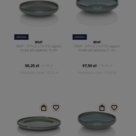
promocja
promocja
WMF
WMF
WMF - STYLE LIGHTS Lagoon
WMF - STYLE LIGHTS Lagoon
miska pół głęboka 16 cm.
miska pół głęboka 21 cm.
50,25 zł
97,50 zł
67,00 zł
130,00 zł
Najniższa cena:
50,25 zł
Najniższa cena:
97,50 zł