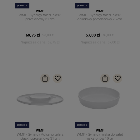
promocja
promocja
WMF
WMF
WMF - Synergy talerz płaski
WMF - Synergy talerz płaski
porcelanowy 31 cm.
obiadowy porcelanowy 28 cm.
69,75 zł
57,00 zł
93,00 zł
76,00 zł
Najniższa cena:
69,75 zł
Najniższa cena:
57,00 zł
promocja
promocja
WMF
WMF
WMF - Synergy Vulcano talerz
WMF - Synergy miska do sałat
płaski porcelanowy 31 cm.
makaronów 19 cm