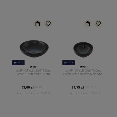
promocja
promocja
WMF
WMF
WMF - STYLE LIGHTS Deep
WMF - STYLE LIGHTS Deep
Ocean Green miska 19 cm.
Ocean Green miseczka do dipów
sosów 12 cm
63,00 zł
39,75 zł
84,00 zł
53,00 zł
Najniższa cena:
63,00 zł
Najniższa cena:
39,75 zł