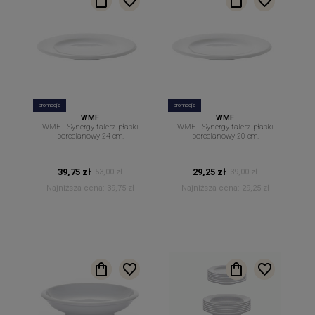
promocja
promocja
WMF
WMF
WMF - Synergy talerz płaski
WMF - Synergy talerz płaski
porcelanowy 24 cm.
porcelanowy 20 cm.
39,75 zł
29,25 zł
53,00 zł
39,00 zł
Najniższa cena:
39,75 zł
Najniższa cena:
29,25 zł