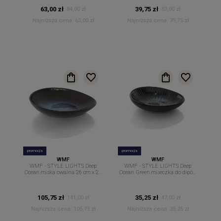
63,00 zł
39,75 zł
84,00 zł
53,00 zł
Najniższa cena:
63,00 zł
Najniższa cena:
39,75 zł
promocja
promocja
WMF
WMF
WMF - STYLE LIGHTS Deep
WMF - STYLE LIGHTS Deep
Ocean miska owalna 26 cm x 23
Ocean Green miseczka do dipów
cm.
sosów owalna 12 cm x 8,7cm
105,75 zł
35,25 zł
141,00 zł
47,00 zł
Najniższa cena:
105,75 zł
Najniższa cena:
35,25 zł