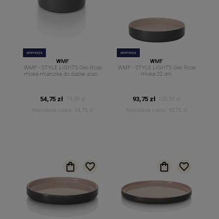
promocja
promocja
WMF
WMF
WMF - STYLE LIGHTS Geo Rose
WMF - STYLE LIGHTS Geo Rose
miska miseczka do dipów sosów
miska 22 cm.
14 cm
54,75 zł
93,75 zł
73,00 zł
125,00 zł
Najniższa cena:
54,75 zł
Najniższa cena:
93,75 zł