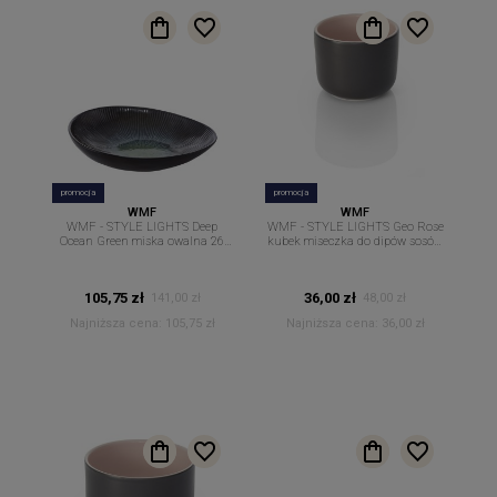
promocja
promocja
WMF
WMF
WMF - STYLE LIGHTS Deep
WMF - STYLE LIGHTS Geo Rose
Ocean Green miska owalna 26
kubek miseczka do dipów sosów
cm. x 23 cm.
9 cm
105,75 zł
36,00 zł
141,00 zł
48,00 zł
Najniższa cena:
105,75 zł
Najniższa cena:
36,00 zł