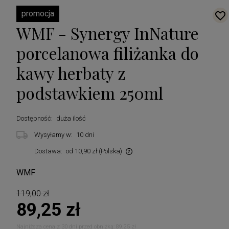
promocja
WMF - Synergy InNature
porcelanowa filiżanka do
kawy herbaty z
podstawkiem 250ml
Dostępność:
duża ilość
Wysyłamy w:
10 dni
Dostawa:
od 10,90 zł
(Polska)
Cena nie zawiera ewentualnych kosztów płatności
WMF
119,00 zł
89,25 zł
Najniższa cena z 30 dni przed obniżką:
89,25 zł