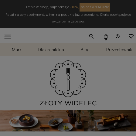
Letnie wibracje, super okazje
-10%,
na hasło "LATO26"
Rabat na cały asortyment, w tym na produkty już przecenione. Oferta obowiązuje do
wyczerpania zapasów.
Marki
Dla architekta
Blog
Prezentownik