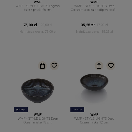
WMF
WMF
WMF - STYLE LIGHTS Lagoon
WMF - STYLE LIGHTS Deep
talerz płaski 26 cm.
Ocean miseczka do dipów sosów
owalna 12 cm x 8.7cm
75,00 zł
35,25 zł
100,00 zł
47,00 zł
Najniższa cena:
75,00 zł
Najniższa cena:
35,25 zł
promocja
promocja
WMF
WMF
WMF - STYLE LIGHTS Deep
WMF - STYLE LIGHTS Deep
Ocean miska 19 cm.
Ocean miska 12 cm.