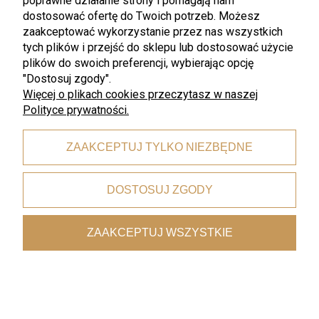
poprawne działanie strony i pomagają nam
WMF - STYLE LIGHTS Geo Rose
WMF - STYLE LIGHTS Geo
talerz obiadowy 26 cm.
Green kubek miseczka do dipów
dostosować ofertę do Twoich potrzeb. Możesz
sosów 9 cm
zaakceptować wykorzystanie przez nas wszystkich
tych plików i przejść do sklepu lub dostosować użycie
72,00 zł
36,00 zł
96,00 zł
48,00 zł
plików do swoich preferencji, wybierając opcję
Najniższa cena:
72,00 zł
Najniższa cena:
36,00 zł
"Dostosuj zgody".
Więcej o plikach cookies przeczytasz w naszej
Polityce prywatności.
ZAAKCEPTUJ TYLKO NIEZBĘDNE
DOSTOSUJ ZGODY
ZAAKCEPTUJ WSZYSTKIE
promocja
promocja
WMF
WMF
WMF - STYLE LIGHTS Geo
WMF - STYLE LIGHTS Geo
Green miska miseczka do dipów
Green miska 22 cm.
sosów 14 cm