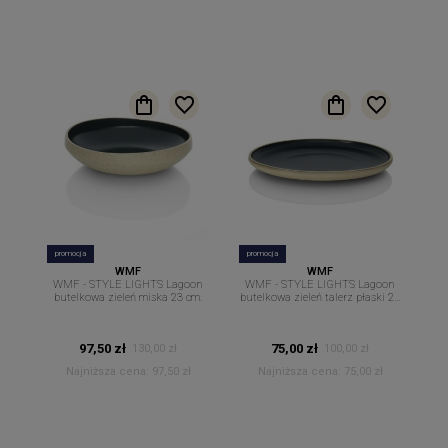
promocja
promocja
WMF
WMF
WMF - STYLE LIGHTS Lagoon
WMF - STYLE LIGHTS Lagoon
butelkowa zieleń miska 23 cm.
butelkowa zieleń talerz płaski 26
cm.
97,50 zł
75,00 zł
130,00 zł
100,00 zł
Najniższa cena:
97,50 zł
Najniższa cena:
75,00 zł