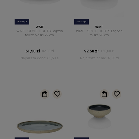
promocja
promocja
WMF
WMF
WMF - STYLE LIGHTS Lagoon
WMF - STYLE LIGHTS Lagoon
talerz płaski 22 cm.
miska 23 cm.
61,50 zł
97,50 zł
82,00 zł
130,00 zł
Najniższa cena:
61,50 zł
Najniższa cena:
97,50 zł