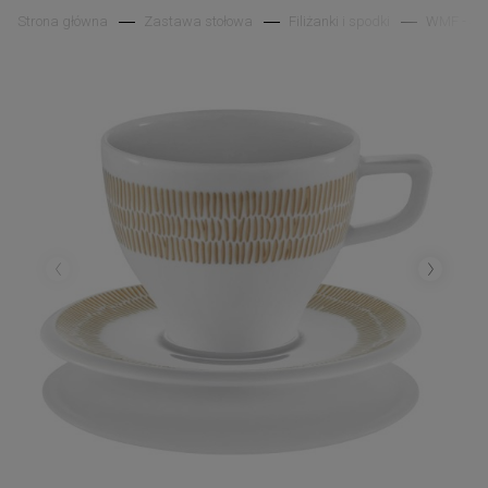
Strona główna
Zastawa stołowa
Filiżanki i spodki
WMF - Syn