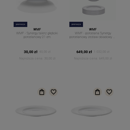
promocja
promocja
WMF
WMF
WMF - Synergy talerz głęboki
WMF - porcelana Synergy
porcelanowy 21 cm.
porcelanowy zestaw obiadowy 18
częściowy
30,00 zł
649,00 zł
40,00 zł
1 032,00 zł
Najniższa cena:
30,00 zł
Najniższa cena:
649,00 zł