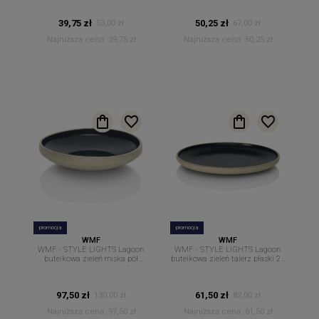
39,75 zł
50,25 zł
53,00 zł
67,00 zł
Najniższa cena:
39,75 zł
Najniższa cena:
50,25 zł
promocja
promocja
WMF
WMF
WMF - STYLE LIGHTS Lagoon
WMF - STYLE LIGHTS Lagoon
butelkowa zieleń miska pół
butelkowa zieleń talerz płaski 22
głęboka 21 cm.
cm.
97,50 zł
61,50 zł
130,00 zł
82,00 zł
Najniższa cena:
97,50 zł
Najniższa cena:
61,50 zł