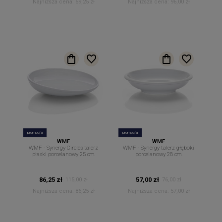
Najniższa cena:
59,25 zł
Najniższa cena:
96,00 zł
promocja
promocja
WMF
WMF
WMF - Synergy Circles talerz
WMF - Synergy talerz głęboki
płaski porcelanowy 25 cm.
porcelanowy 28 cm.
86,25 zł
57,00 zł
115,00 zł
76,00 zł
Najniższa cena:
86,25 zł
Najniższa cena:
57,00 zł