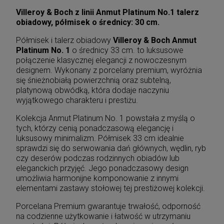
Villeroy & Boch z linii Anmut Platinum No.1 talerz
obiadowy, półmisek o średnicy: 30 cm.
Półmisek i talerz obiadowy
Villeroy & Boch Anmut
Platinum No. 1
o średnicy 33 cm. to luksusowe
połączenie klasycznej elegancji z nowoczesnym
designem. Wykonany z porcelany premium, wyróżnia
się śnieżnobiałą powierzchnią oraz subtelną,
platynową obwódką, która dodaje naczyniu
wyjątkowego charakteru i prestiżu.
Kolekcja Anmut Platinum No. 1 powstała z myślą o
tych, którzy cenią ponadczasową elegancję i
luksusowy minimalizm. Półmisek 33 cm idealnie
sprawdzi się do serwowania dań głównych, wędlin, ryb
czy deserów podczas rodzinnych obiadów lub
eleganckich przyjęć. Jego ponadczasowy design
umożliwia harmonijne komponowanie z innymi
elementami zastawy stołowej tej prestiżowej kolekcji.
Porcelana Premium gwarantuje trwałość, odporność
na codzienne użytkowanie i łatwość w utrzymaniu