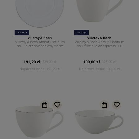
promocja
promocja
Villeroy & Boch
Villeroy & Boch
Villeroy & Boch Anmut Platinum
Villeroy & Boch Anmut Platinum
No 1 talerz śniadaniowy 22 cm
No 1 filiżanka do espresso 100
ml
191,20 zł
100,00 zł
239,00 zł
125,00 zł
Najniższa cena:
191,20 zł
Najniższa cena:
100,00 zł