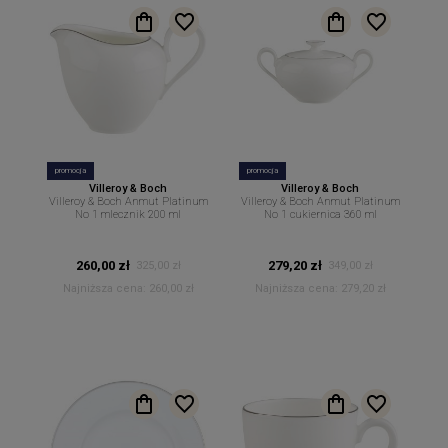
promocja
promocja
Villeroy & Boch
Villeroy & Boch
Villeroy & Boch Anmut Platinum
Villeroy & Boch Anmut Platinum
No 1 mlecznik 200 ml
No 1 cukiernica 360 ml
260,00 zł
279,20 zł
325,00 zł
349,00 zł
Najniższa cena:
260,00 zł
Najniższa cena:
279,20 zł