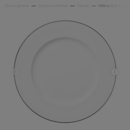
Strona główna
Zastawa stołowa
Talerze
Villeroy & Boch An