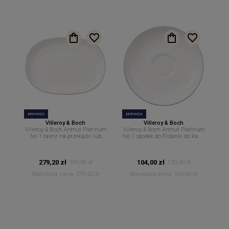
promocja
promocja
Villeroy & Boch
Villeroy & Boch
Villeroy & Boch Anmut Platinum
Villeroy & Boch Anmut Platinum
No 1 talerz na przekąski lub
No 1 spodek do filiżanki do kawy
spodek do sosjerki 20 cm
lub herbaty 15 cm
279,20 zł
104,00 zł
349,00 zł
130,00 zł
Najniższa cena:
279,20 zł
Najniższa cena:
104,00 zł