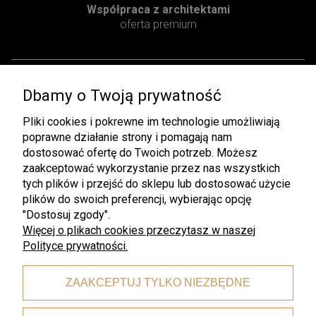
Współpraca z architektami
oferta premium
Dbamy o Twoją prywatność
Pomoc
Moje konto
Pliki cookies i pokrewne im technologie umożliwiają
Regulamin
Twoje zamówienia
poprawne działanie strony i pomagają nam
Zwroty i Reklamacje
Ustawienia konta
dostosować ofertę do Twoich potrzeb. Możesz
zaakceptować wykorzystanie przez nas wszystkich
Pliki do pobrania
Przechowalnia
tych plików i przejść do sklepu lub dostosować użycie
plików do swoich preferencji, wybierając opcję
Płatności i dostawa
Informacje
"Dostosuj zgody".
Czas i koszty dostawy
Rabaty
Więcej o plikach cookies przeczytasz w naszej
Polityce prywatności.
Formy płatności
Polityka prywatności
O nas
ZAAKCEPTUJ TYLKO NIEZBĘDNE
Kontakt