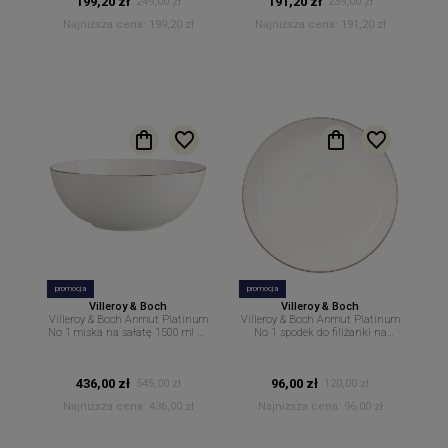
199,20 zł
191,20 zł
249,00 zł
239,00 zł
Najniższa cena:
199,20 zł
Najniższa cena:
191,20 zł
promocja
promocja
Villeroy & Boch
Villeroy & Boch
Villeroy & Boch Anmut Platinum
Villeroy & Boch Anmut Platinum
No 1 miska na sałatę 1500 ml 23
No 1 spodek do filiżanki na
cm
espresso 12 cm
436,00 zł
96,00 zł
545,00 zł
120,00 zł
Najniższa cena:
436,00 zł
Najniższa cena:
96,00 zł