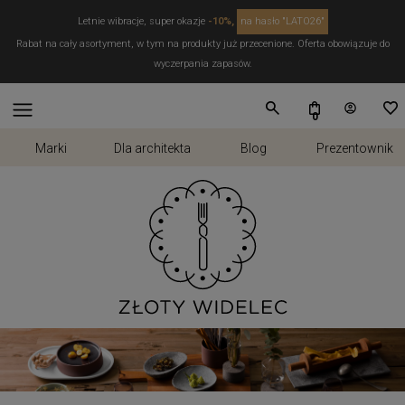
Letnie wibracje, super okazje
-10%,
na hasło "LATO26"
Rabat na cały asortyment, w tym na produkty już przecenione. Oferta obowiązuje do
wyczerpania zapasów.
Marki
Dla architekta
Blog
Prezentownik