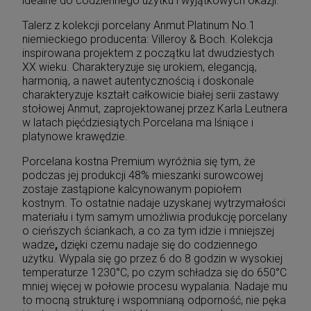
idealne do codziennego użytku i wyjątkowych okazji.
Talerz z kolekcji porcelany Anmut Platinum No.1
niemieckiego producenta: Villeroy & Boch.
Kolekcja
inspirowana projektem z początku lat dwudziestych
XX wieku. Charakteryzuje się urokiem, elegancją,
harmonią, a nawet autentycznością i doskonale
charakteryzuje kształt całkowicie białej serii zastawy
stołowej Anmut, zaprojektowanej przez Karla Leutnera
w latach pięćdziesiątych.Porcelana ma lśniące i
platynowe krawędzie.
Porcelana kostna Premium wyróżnia się tym, że
podczas jej produkcji 48% mieszanki surowcowej
zostaje zastąpione kalcynowanym popiołem
kostnym. To ostatnie nadaje uzyskanej wytrzymałości
materiału i tym samym umożliwia produkcję porcelany
o cieńszych ściankach, a co za tym idzie i mniejszej
wadze
,
dzięki czemu nadaje się do codziennego
użytku. Wypala się go przez 6 do 8 godzin w wysokiej
temperaturze 1230°C, po czym schładza się do 650°C
mniej więcej w połowie procesu wypalania. Nadaje mu
to mocną strukturę i wspomnianą odporność, nie pęka