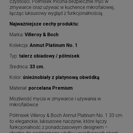
czystości. Półmisek można bezpiecznie myć w
zmywarce oraz używać w kuchence mikrofalowej,
łącząc luksusowy wygląd z funkcjonalnością.
Najważniejsze cechy produktu:
Marka:
Villeroy & Boch
Kolekcja:
Anmut Platinum No. 1
Typ:
talerz obiadowy / półmisek
Średnica:
33 cm.
Kolor:
śnieżnobiały z platynową obwódką
Materiał:
porcelana Premium
Możliwość mycia w zmywarce i używania w
mikrofalówce
Półmisek Villeroy & Boch Anmut Platinum No. 1 33 cm
to eleganckie, luksusowe naczynie, które łączy
funkcjonalność z ponadczasowym designem –