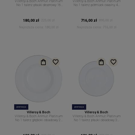
Villeroy & Boch Anmut Platinum
Villeroy & Boch Anmut Platinum
No 1 talerz płaski deserowy 16
No 1 talerz półmisek owalny 41
cm
cm
180,00 zł
716,00 zł
225,00 zł
895,00 zł
Najniższa cena:
180,00 zł
Najniższa cena:
716,00 zł
promocja
promocja
Villeroy & Boch
Villeroy & Boch
Villeroy & Boch Anmut Platinum
Villeroy & Boch Anmut Platinum
No 1 talerz głęboki obiadowy 24
No 1 talerz płaski obiadowy 28
cm
cm