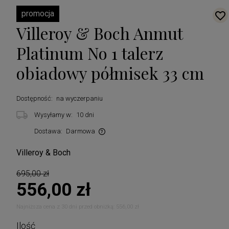
promocja
Villeroy & Boch Anmut
Platinum No 1 talerz
obiadowy półmisek 33 cm
Dostępność:
na wyczerpaniu
Wysyłamy w:
10 dni
Dostawa:
Darmowa
Cena nie zawiera ewentualnych kosztów płatności
Villeroy & Boch
695,00 zł
556,00 zł
Najniższa cena z 30 dni przed obniżką:
556,00 zł