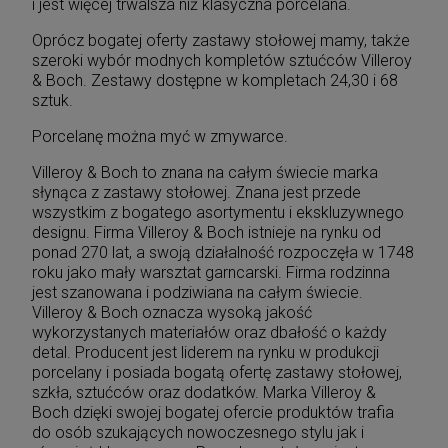
i jest więcej trwalsza niż klasyczna porcelana.
Oprócz bogatej oferty zastawy stołowej mamy, także
szeroki wybór modnych kompletów sztućców Villeroy
& Boch. Zestawy dostępne w kompletach 24,30 i 68
sztuk.
Porcelanę można myć w zmywarce.
Villeroy & Boch to znana na całym świecie marka
słynąca z zastawy stołowej. Znana jest przede
wszystkim z bogatego asortymentu i ekskluzywnego
designu. Firma Villeroy & Boch istnieje na rynku od
ponad 270 lat, a swoją działalność rozpoczęła w 1748
roku jako mały warsztat garncarski. Firma rodzinna
jest szanowana i podziwiana na całym świecie.
Villeroy & Boch oznacza wysoką jakość
wykorzystanych materiałów oraz dbałość o każdy
detal. Producent jest liderem na rynku w produkcji
porcelany i posiada bogatą ofertę zastawy stołowej,
szkła, sztućców oraz dodatków. Marka Villeroy &
Boch dzięki swojej bogatej ofercie produktów trafia
do osób szukających nowoczesnego stylu jak i