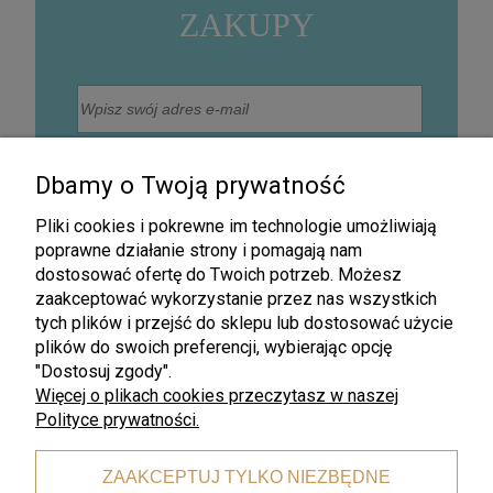
ZAKUPY
Wyrażam zgodę na otrzymywanie na podany adres
mailowy informacji handlowej drogą elektroniczną, w
Dbamy o Twoją prywatność
szczególności informacji o nowościach, promocjach,
rabatach, wyprzedażach oraz innych działaniach
związanych z promocją firmy (Newsletter).
Pliki cookies i pokrewne im technologie umożliwiają
Zapisz się
poprawne działanie strony i pomagają nam
dostosować ofertę do Twoich potrzeb. Możesz
zaakceptować wykorzystanie przez nas wszystkich
tych plików i przejść do sklepu lub dostosować użycie
plików do swoich preferencji, wybierając opcję
"Dostosuj zgody".
Więcej o plikach cookies przeczytasz w naszej
Polityce prywatności.
Darmowa wysyłka
ZAAKCEPTUJ TYLKO NIEZBĘDNE
dla zamówień od 199 zł