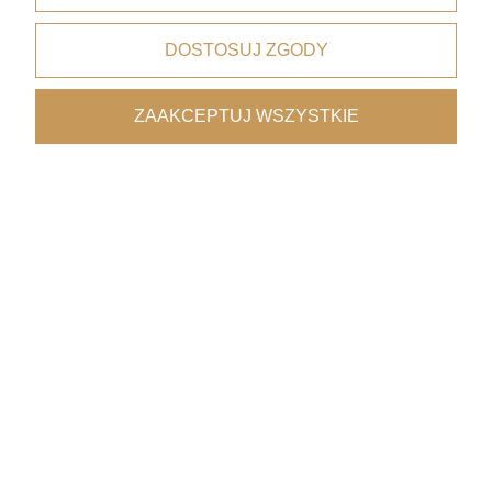
DOSTOSUJ ZGODY
Bezpieczne płatności
dzięki certyfikatowi i szyfrowaniu SSL
ZAAKCEPTUJ WSZYSTKIE
Wygodne dostawy
kurierzy, paczkomaty, punkty odbioru
Współpraca z architektami
oferta premium
Pomoc
Moje konto