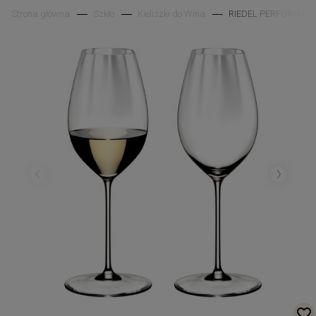
Strona główna
Szkło
Kieliszki do Wina
RIEDEL PERFORMANCE z