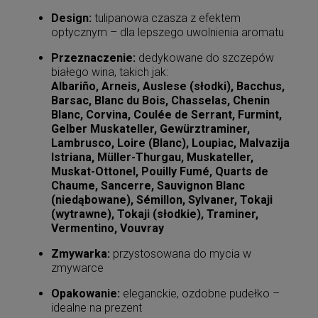
Design:
tulipanowa czasza z efektem
optycznym – dla lepszego uwolnienia aromatu
Przeznaczenie:
dedykowane do szczepów
białego wina, takich jak:
Albariño, Arneis, Auslese (słodki), Bacchus,
Barsac, Blanc du Bois, Chasselas, Chenin
Blanc, Corvina, Coulée de Serrant, Furmint,
Gelber Muskateller, Gewürztraminer,
Lambrusco, Loire (Blanc), Loupiac, Malvazija
Istriana, Müller-Thurgau, Muskateller,
Muskat-Ottonel, Pouilly Fumé, Quarts de
Chaume, Sancerre, Sauvignon Blanc
(niedąbowane), Sémillon, Sylvaner, Tokaji
(wytrawne), Tokaji (słodkie), Traminer,
Vermentino, Vouvray
Zmywarka:
przystosowana do mycia w
zmywarce
Opakowanie:
eleganckie, ozdobne pudełko –
idealne na prezent