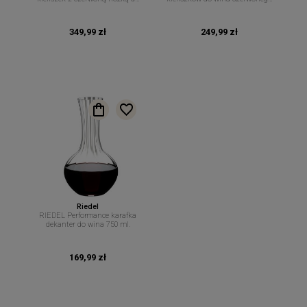
wina czerwonego Cabernet 834
Cabernet Sauvignon/Merlot 834
ml 1 szt
ml. 2 szt.
349,99 zł
249,99 zł
Riedel
RIEDEL Performance karafka
dekanter do wina 750 ml.
169,99 zł