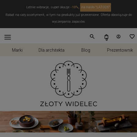
Letnie wibracje, super okazje
-10%,
na hasło "LATO26"
Rabat na cały asortyment, w tym na produkty już przecenione. Oferta obowiązuje do
wyczerpania zapasów.
Marki
Dla architekta
Blog
Prezentownik