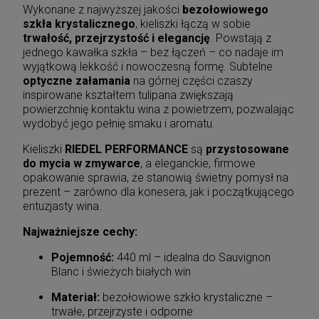
Wykonane z najwyższej jakości
bezołowiowego
szkła krystalicznego
, kieliszki łączą w sobie
trwałość, przejrzystość i elegancję
. Powstają z
jednego kawałka szkła – bez łączeń – co nadaje im
wyjątkową lekkość i nowoczesną formę. Subtelne
optyczne załamania
na górnej części czaszy
inspirowane kształtem tulipana zwiększają
powierzchnię kontaktu wina z powietrzem, pozwalając
wydobyć jego pełnię smaku i aromatu.
Kieliszki
RIEDEL PERFORMANCE
są
przystosowane
do mycia w zmywarce
, a eleganckie, firmowe
opakowanie sprawia, że stanowią świetny pomysł na
prezent – zarówno dla konesera, jak i początkującego
entuzjasty wina.
Najważniejsze cechy:
Pojemność:
440 ml – idealna do Sauvignon
Blanc i świeżych białych win
Materiał:
bezołowiowe szkło krystaliczne –
trwałe, przejrzyste i odporne