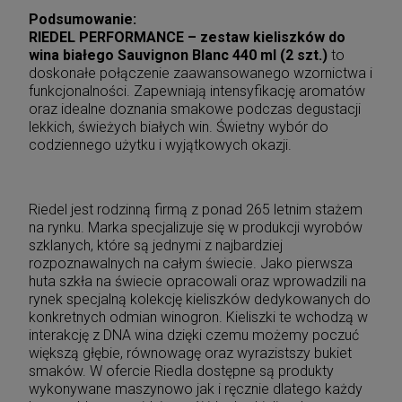
Podsumowanie:
RIEDEL PERFORMANCE – zestaw kieliszków do
wina białego Sauvignon Blanc 440 ml (2 szt.)
to
doskonałe połączenie zaawansowanego wzornictwa i
funkcjonalności. Zapewniają intensyfikację aromatów
oraz idealne doznania smakowe podczas degustacji
lekkich, świeżych białych win. Świetny wybór do
codziennego użytku i wyjątkowych okazji.
Riedel jest rodzinną firmą z ponad 265 letnim stażem
na rynku. Marka specjalizuje się w produkcji wyrobów
szklanych, które są jednymi z najbardziej
rozpoznawalnych na całym świecie. Jako pierwsza
huta szkła na świecie opracowali oraz wprowadzili na
rynek specjalną kolekcję kieliszków dedykowanych do
konkretnych odmian winogron. Kieliszki te wchodzą w
interakcję z DNA wina dzięki czemu możemy poczuć
większą głębie, równowagę oraz wyrazistszy bukiet
smaków. W ofercie Riedla dostępne są produkty
wykonywane maszynowo jak i ręcznie dlatego każdy