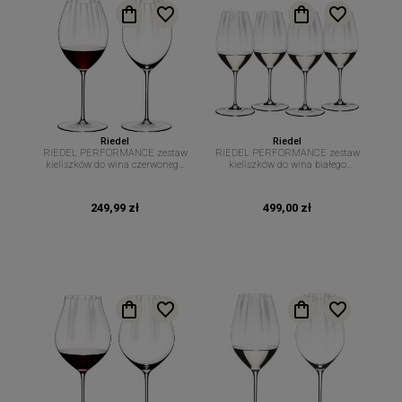
Riedel
Riedel
RIEDEL PERFORMANCE zestaw
RIEDEL PERFORMANCE zestaw
kieliszków do wina czerwonego
kieliszków do wina białego
Syrah 631 ml. 2 szt.
Riesling Primitivo 623 ml 4 szt
249,99 zł
499,00 zł