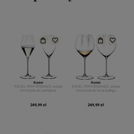
Riedel
Riedel
RIEDEL PERFORMANCE zestaw
RIEDEL PERFORMANCE zestaw
kieliszków do szampana
kieliszków do wina białego
prosecco 375ml 2 szt
Chardonnay 727 ml. 2 szt.
249,99 zł
249,99 zł