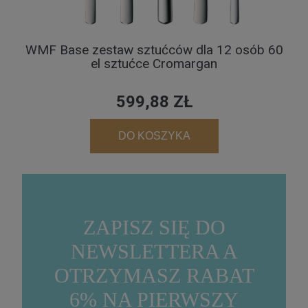
WMF Base zestaw sztućców dla 12 osób 60
el sztućce Cromargan
599,88 ZŁ
DO KOSZYKA
ZAPISZ SIĘ DO
NEWSLETTERA A
OTRZYMASZ RABAT
6% NA PIERWSZY