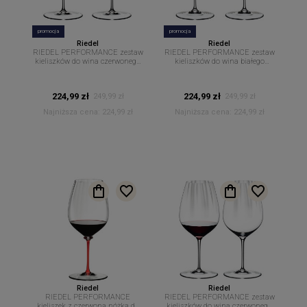
promocja
promocja
Riedel
Riedel
RIEDEL PERFORMANCE zestaw
RIEDEL PERFORMANCE zestaw
kieliszków do wina czerwonego
kieliszków do wina białego
Pinot Noir 830 ml. 2 szt.
Riesling Primitivo 623 ml 2 szt
224,99 zł
224,99 zł
249,99 zł
249,99 zł
Najniższa cena:
224,99 zł
Najniższa cena:
224,99 zł
Riedel
Riedel
RIEDEL PERFORMANCE
RIEDEL PERFORMANCE zestaw
kieliszek z czerwoną nóżką do
kieliszków do wina czerwonego