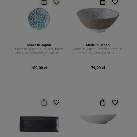
Made in Japan
Made in Japan
Made in Japan Blue Daisy talerz
Made in Japan Crazed Grey misa
płaski śniadaniowy z kwiatkami
miska 19,5 cm 800 ml MIJ
23 cm. MIJ
109,00 zł
79,99 zł