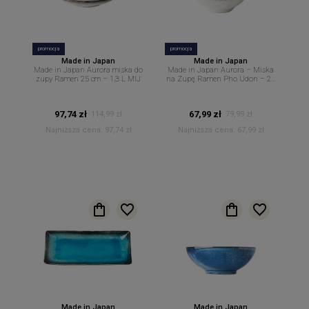
promocja
promocja
Made in Japan
Made in Japan
Made in Japan Aurora miska do
Made in Japan Aurora – Miska
zupy Ramen 25 cm – 1,3 L MIJ
na Zupę Ramen Pho Udon – 20
cm 950 ml MIJ
97,74 zł
67,99 zł
114,99 zł
79,99 zł
Najniższa cena:
97,74 zł
Najniższa cena:
67,99 zł
Made in Japan
Made in Japan