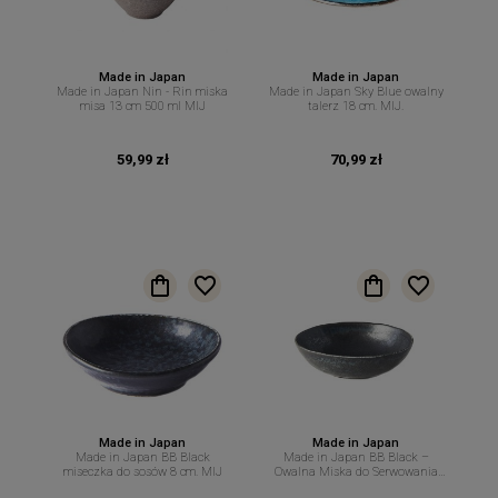
Made in Japan
Made in Japan
Made in Japan Nin - Rin miska
Made in Japan Sky Blue owalny
misa 13 cm 500 ml MIJ
talerz 18 cm. MIJ.
59,99 zł
70,99 zł
Made in Japan
Made in Japan
Made in Japan BB Black
Made in Japan BB Black –
miseczka do sosów 8 cm. MIJ
Owalna Miska do Serwowania
Potraw Zup i Sałatek 15/17 cm