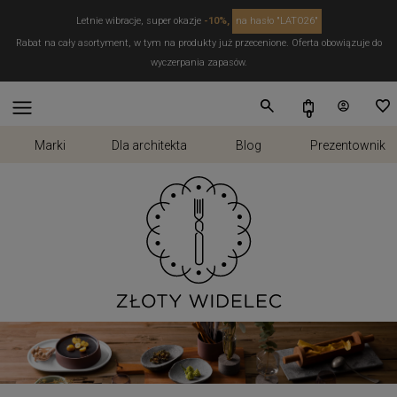
Letnie wibracje, super okazje
-10%,
na hasło "LATO26"
Rabat na cały asortyment, w tym na produkty już przecenione. Oferta obowiązuje do
wyczerpania zapasów.
Marki
Dla architekta
Blog
Prezentownik