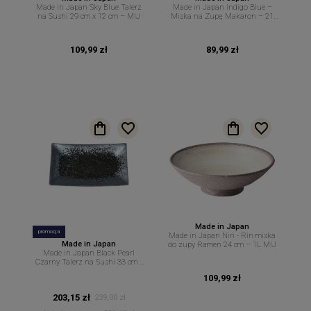
Made in Japan Sky Blue Talerz
Made in Japan Indigo Blue –
na Sushi 29 cm x 12 cm – MIJ
Miska na Zupę Makaron – 21
cm 1,1 L MIJ
109,99 zł
89,99 zł
Made in Japan
promocja
Made in Japan Nin - Rin miska
Made in Japan
do zupy Ramen 24 cm – 1L MIJ
Made in Japan Black Pearl
Czarny Talerz na Sushi 33 cm x
19 cm – MIJ
109,99 zł
203,15 zł
239,00 zł