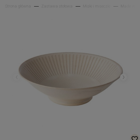
Strona główna
Zastawa stołowa
Miski i miseczki
Made in J