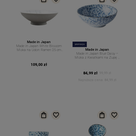
Made in Japan
promocja
Made in Japan White Blossom
Made in Japan
Miska na Udon Ramen 25 cm
Made in Japan Blue Daisy –
1,3 L – MIJ
Miska z Kwiatkami na Zupę –
21 cm 1,3 L MIJ
109,00 zł
84,99 zł
99,99 zł
Najniższa cena:
84,99 zł