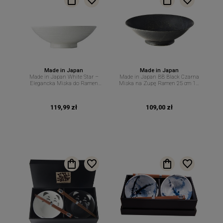
Made in Japan
Made in Japan
Made in Japan White Star –
Made in Japan BB Black Czarna
Elegancka Miska do Ramen
Miska na Zupę Ramen 25 cm 1,3
Udon Pho i Sałatek 25 cm 1,2 L
L – MIJ
MIJ
119,99 zł
109,00 zł