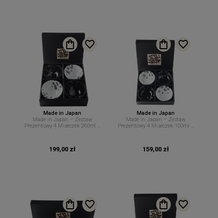
Made in Japan
Made in Japan
Made in Japan – Zestaw
Made in Japan – Zestaw
Prezentowy 4 Miseczek 260ml –
Prezentowy 4 Miseczek 100ml –
Motyw Kwiatów Wiśni w Czarno-
Kwiat Wiśni w Czarno-Białej
Białej Estetyce – MIJ
Estetyce – MIJ
199,00 zł
159,00 zł