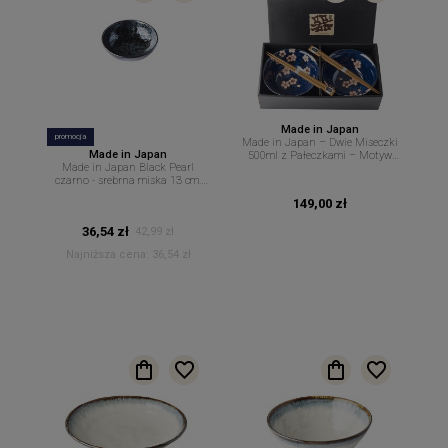
Made in Japan
promocja
Made in Japan – Dwie Miseczki
Made in Japan
500ml z Pałeczkami – Motyw
Made in Japan Black Pearl
Kwiatów Wiśni na Granatowym
czarno - srebrna miska 13 cm.
Tle – MIJ
250 ml. MIJ
149,00 zł
36,54 zł
42,99 zł
Najniższa cena:
36,54 zł