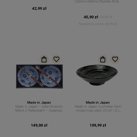
Czarno-srebrna Wysoka Miska
do Serwowania Sałatek
42,99 zł
Makaronów – 13 cm 600 ml MIJ
45,90 zł
54,00 zł
Najniższa cena:
45,90 zł
Made in Japan
Made in Japan
Made in Japan – Dwie Miseczki
Made in Japan Gunmetal Swirl
500ml z Pałeczkami – Kwiatowy
miska misa Udon 25 cm 1,3 L
Motyw w Niebieskim Stylu – MIJ
MIJ
149,00 zł
109,99 zł