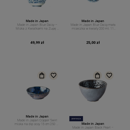
Made in Japan
Made in Japan
Made in Japan Blue Daisy –
Made in Japan Blue Daisy mała
Miska z Kwiatkami na Zupę –
miseczka w kwiaty 200 ml. 11
13,5 cm 500 ml MIJ
cm. MIJ
49,99 zł
25,00 zł
Made in Japan
promocja
Made in Japan Copper Swirl
Made in Japan
miska na dip sosy 13 cm 250 ml
Made in Japan Black Pearl –
MIJ