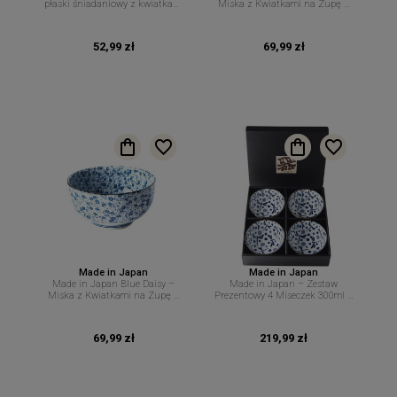
płaski śniadaniowy z kwiatkami
Miska z Kwiatkami na Zupę –
19 cm. MIJ
16 cm 500 ml MIJ
52,99 zł
69,99 zł
Made in Japan
Made in Japan
Made in Japan Blue Daisy –
Made in Japan – Zestaw
Miska z Kwiatkami na Zupę –
Prezentowy 4 Miseczek 300ml –
16 × 8,5 cm 800 ml MIJ
Motyw Ważek i Spirali – MIJ
69,99 zł
219,99 zł