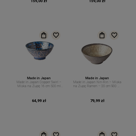
159,00 zł
159,00 zł
Made in Japan
Made in Japan
Made in Japan Copper Swirl –
Made in Japan Nin-Rin – Miska
Miska na Zupę 16 cm 500 ml
na Zupę Ramen – 20 cm 900 ml
MIJ
MIJ
64,99 zł
79,99 zł