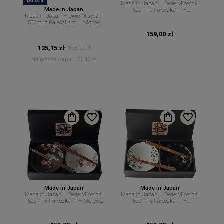
promocja
Made in Japan – Dwie Miseczki
Made in Japan
500ml z Pałeczkami –
Made in Japan – Dwie Miseczki
Geometryczny Motyw Asanoha –
500ml z Pałeczkami – Motyw
MIJ
Maneki-neko (Szczęśliwy Kot) –
159,00 zł
MI
135,15 zł
159,00 zł
Najniższa cena:
135,15 zł
Made in Japan
Made in Japan
Made in Japan – Dwie Miseczki
Made in Japan – Dwie Miseczki
500ml z Pałeczkami – Motyw
500ml z Pałeczkami –
Kwiatów Wiśni – MIJ
Kontrastowy Motyw Kwiatów –
MIJ