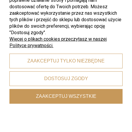
poprawne działanie strony i pomagają nam
dostosować ofertę do Twoich potrzeb. Możesz
zaakceptować wykorzystanie przez nas wszystkich
tych plików i przejść do sklepu lub dostosować użycie
plików do swoich preferencji, wybierając opcję
"Dostosuj zgody".
Więcej o plikach cookies przeczytasz w naszej
Polityce prywatności.
ZAAKCEPTUJ TYLKO NIEZBĘDNE
Made in Japan
Made in Japan
Made in Japan Earth & Sky misa
Made in Japan Earth & Sky
DOSTOSUJ ZGODY
do serwowania 28,5 cm 1500 ml
miseczka 13 cm. 200 ml. MIJ
MIJ
239,99 zł
42,99 zł
ZAAKCEPTUJ WSZYSTKIE