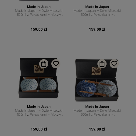
Made in Japan
Made in Japan
Made in Japan – Dwie Miseczki
Made in Japan – Dwie Miseczki
500ml z Pałeczkami – Motyw
500ml z Pałeczkami –
Kotów – MIJ
Artystyczny Motyw Niebieskiej
Abstrakcji – MIJ
159,00 zł
159,00 zł
Made in Japan
Made in Japan
Made in Japan – Dwie Miseczki
Made in Japan – Dwie Miseczki
500ml z Pałeczkami – Motyw
500ml z Pałeczkami –
Niebieskich Kwiatów – MIJ
Geometryczne Wzory Spirali i
Heksagonów – MIJ
159,00 zł
159,00 zł