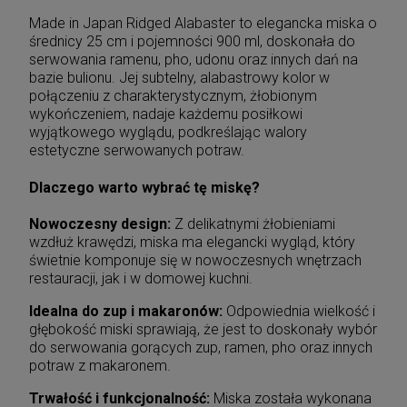
Made in Japan Ridged Alabaster to elegancka miska o
średnicy 25 cm i pojemności 900 ml, doskonała do
serwowania ramenu, pho, udonu oraz innych dań na
bazie bulionu. Jej subtelny, alabastrowy kolor w
połączeniu z charakterystycznym, żłobionym
wykończeniem, nadaje każdemu posiłkowi
wyjątkowego wyglądu, podkreślając walory
estetyczne serwowanych potraw.
Dlaczego warto wybrać tę miskę?
Nowoczesny design:
Z delikatnymi żłobieniami
wzdłuż krawędzi, miska ma elegancki wygląd, który
świetnie komponuje się w nowoczesnych wnętrzach
restauracji, jak i w domowej kuchni.
Idealna do zup i makaronów:
Odpowiednia wielkość i
głębokość miski sprawiają, że jest to doskonały wybór
do serwowania gorących zup, ramen, pho oraz innych
potraw z makaronem.
Trwałość i funkcjonalność:
Miska została wykonana