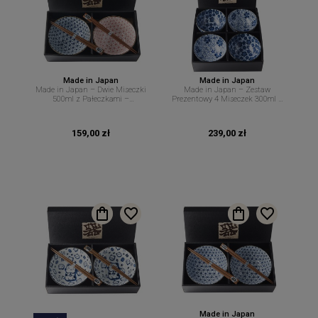
Made in Japan
Made in Japan
Made in Japan – Dwie Miseczki
Made in Japan – Zestaw
500ml z Pałeczkami –
Prezentowy 4 Miseczek 300ml –
Geometryczny Motyw Asanoha –
Kwiatowy Motyw w Niebieskim
MI
Stylu – MIJ
159,00 zł
239,00 zł
Made in Japan