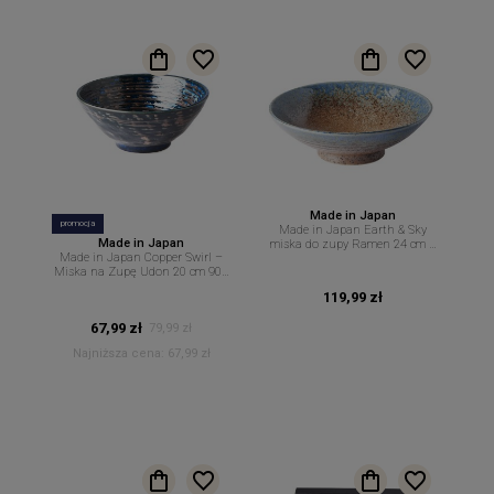
Made in Japan
promocja
Made in Japan Earth & Sky
Made in Japan
miska do zupy Ramen 24 cm –
Made in Japan Copper Swirl –
1,2 L MIJ
Miska na Zupę Udon 20 cm 900
ml MIJ
119,99 zł
67,99 zł
79,99 zł
Najniższa cena:
67,99 zł