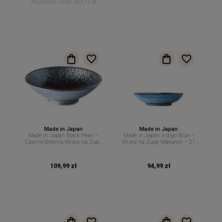
Najniższa cena:
203,15 zł
Made in Japan
Made in Japan
Made in Japan Black Pearl –
Made in Japan Indigo Blue –
Czarno-Srebrna Miska na Zupę
Miska na Zupę Makaron – 21
Ramen Makaron – 24 cm 1,2 L
cm 600 ml MIJ
MIJ
109,99 zł
94,99 zł