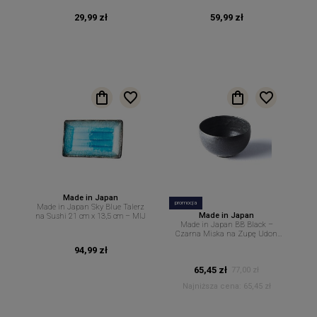
450 ml MIJ
29,99 zł
59,99 zł
Made in Japan
promocja
Made in Japan Sky Blue Talerz
Made in Japan
na Sushi 21 cm x 13,5 cm – MIJ
Made in Japan BB Black –
Czarna Miska na Zupę Udon
Ramen Sałatki – 13 cm 500 ml
94,99 zł
MIJ
65,45 zł
77,00 zł
Najniższa cena:
65,45 zł