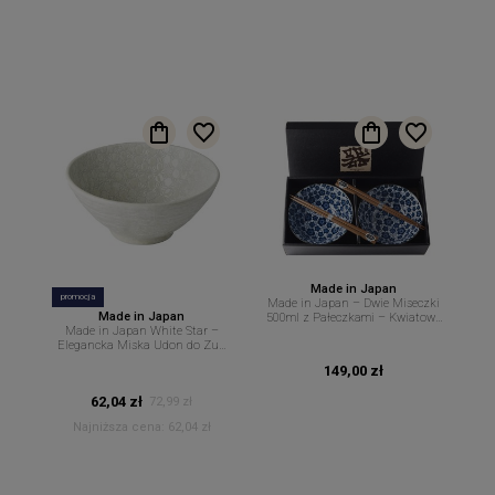
Made in Japan
promocja
Made in Japan – Dwie Miseczki
Made in Japan
500ml z Pałeczkami – Kwiatowy
Made in Japan White Star –
Motyw w Odcieniach
Elegancka Miska Udon do Zup
Niebieskiego – MIJ
Makaronów i Dań Orientalnych
149,00 zł
20 cm 950 ml MIJ
62,04 zł
72,99 zł
Najniższa cena:
62,04 zł