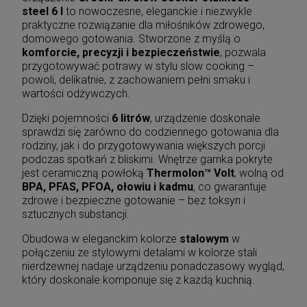
stee
l 6 l
to nowoczesne, eleganckie i niezwykle
praktyczne rozwiązanie dla miłośników zdrowego,
domowego gotowania. Stworzone z myślą o
komforcie, precyzji i bezpieczeństwie
, pozwala
przygotowywać potrawy w stylu slow cooking –
powoli, delikatnie, z zachowaniem pełni smaku i
wartości odżywczych.
Dzięki pojemności
6 litrów
, urządzenie doskonale
sprawdzi się zarówno do codziennego gotowania dla
rodziny, jak i do przygotowywania większych porcji
podczas spotkań z bliskimi. Wnętrze garnka pokryte
jest ceramiczną powłoką
Thermolon™ Volt
, wolną od
BPA, PFAS, PFOA, ołowiu i kadmu
, co gwarantuje
zdrowe i bezpieczne gotowanie – bez toksyn i
sztucznych substancji.
Obudowa w eleganckim kolorze
stalowym
w
połączeniu ze stylowymi detalami w kolorze stali
nierdzewnej nadaje urządzeniu ponadczasowy wygląd,
który doskonale komponuje się z każdą kuchnią.