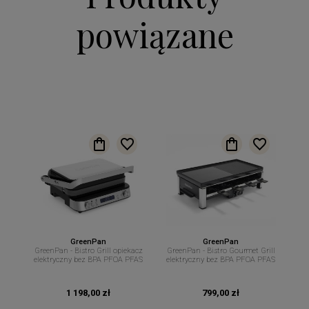
powiązane
GreenPan
GreenPan
GreenPan - Bistro Grill opiekacz
GreenPan - Bistro Gourmet Grill
elektryczny bez BPA PFOA PFAS
elektryczny bez BPA PFOA PFAS
1 198,00 zł
799,00 zł