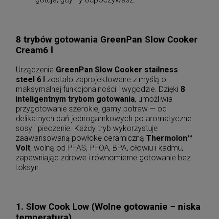
8 trybów gotowania GreenPan Slow Cooker
Cream
6 l
Urządzenie
GreenPan Slow Cooker
stailness
stee
l
6 l
zostało zaprojektowane z myślą o
maksymalnej funkcjonalności i wygodzie. Dzięki
8
inteligentnym trybom gotowania
, umożliwia
przygotowanie szerokiej gamy potraw — od
delikatnych dań jednogarnkowych po aromatyczne
sosy i pieczenie. Każdy tryb wykorzystuje
zaawansowaną powłokę ceramiczną
Thermolon™
Volt
, wolną od PFAS, PFOA, BPA, ołowiu i kadmu,
zapewniając zdrowe i równomierne gotowanie bez
toksyn.
1. Slow Cook Low (Wolne gotowanie – niska
temperatura)