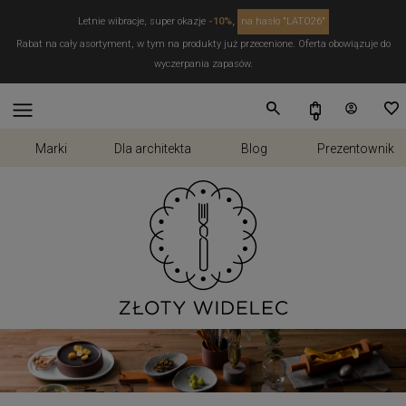
Letnie wibracje, super okazje
-10%,
na hasło "LATO26"
Rabat na cały asortyment, w tym na produkty już przecenione. Oferta obowiązuje do
wyczerpania zapasów.
Marki
Dla architekta
Blog
Prezentownik