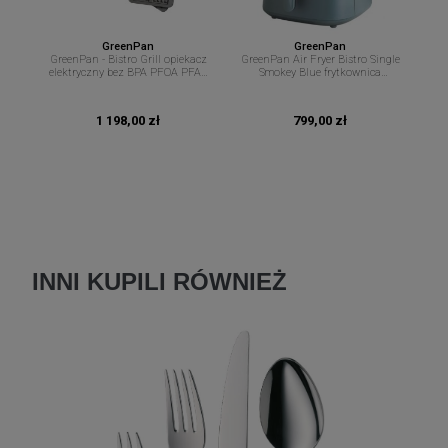
GreenPan
GreenPan
GreenPan - Bistro Grill opiekacz
GreenPan Air Fryer Bistro Single
elektryczny bez BPA PFOA PFAS
Smokey Blue frytkownica
+ wkłady do gofrów
beztłuszczowa bez PFAS 7,2 L
1 198,00 zł
799,00 zł
INNI KUPILI RÓWNIEŻ