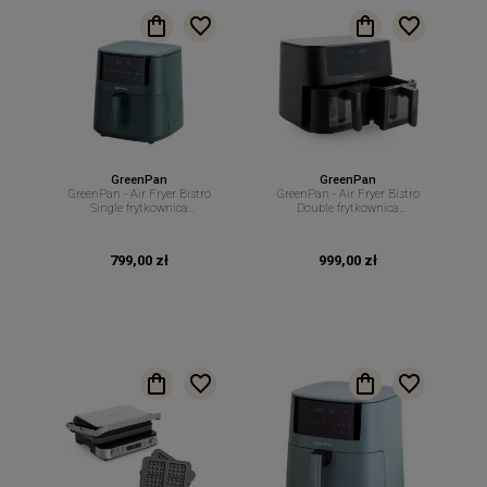
GreenPan
GreenPan
GreenPan - Air Fryer Bistro
GreenPan - Air Fryer Bistro
Single frytkownica
Double frytkownica
beztłuszczowa butelkowa zieleń
beztłuszczowa bez PFAS 2 x 4L
bez PFAS 7,2 L
czarna
799,00 zł
999,00 zł