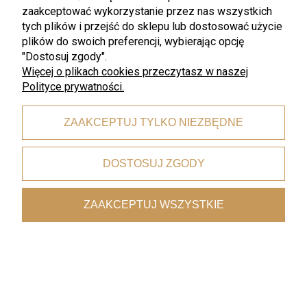
zaakceptować wykorzystanie przez nas wszystkich
tych plików i przejść do sklepu lub dostosować użycie
plików do swoich preferencji, wybierając opcję
"Dostosuj zgody".
Więcej o plikach cookies przeczytasz w naszej
Polityce prywatności.
Darmowa wysyłka
ZAAKCEPTUJ TYLKO NIEZBĘDNE
dla zamówień od 199 zł
DOSTOSUJ ZGODY
Bezpieczne płatności
dzięki certyfikatowi i szyfrowaniu SSL
ZAAKCEPTUJ WSZYSTKIE
Wygodne dostawy
kurierzy, paczkomaty, punkty odbioru