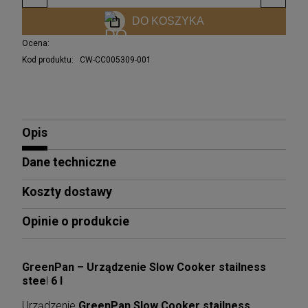
DO KOSZYKA
Ocena:
Kod produktu:
CW-CC005309-001
Opis
Dane techniczne
Koszty dostawy
Opinie o produkcie
GreenPan – Urządzenie Slow Cooker
stailness
stee
l
6 l
Urządzenie
GreenPan Slow Cooker
stailness