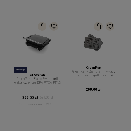
GreenPan
promocja
GreenPan - Bistro Grill wkłady
GreenPan
do gofrów do grilla bez BPA
GreenPan - Bistro Switch grill
PFOA PFAS
elektryczny bez BPA PFOA PFAS
299,00 zł
399,00 zł
599,00 zł
Najniższa cena:
599,00 zł